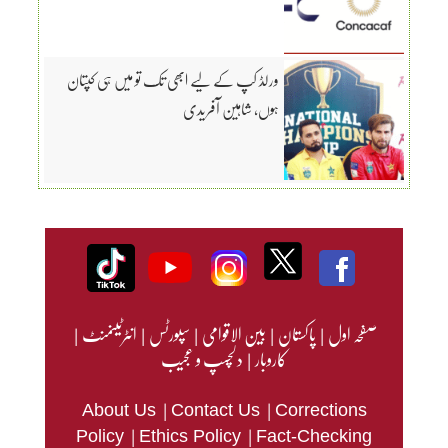
ورلڈ کپ کے لیے ابھی تک تو میں ہی کپتان
ہوں، شاہین آفریدی
صفحہ اول
|
پاکستان
|
بین الاقوامی
|
سپورٹس
|
انٹرٹینمنٹ
|
کاروبار
|
دلچسپ و عجیب
|
|
About Us
Contact Us
Corrections
|
|
Policy
Ethics Policy
Fact-Checking