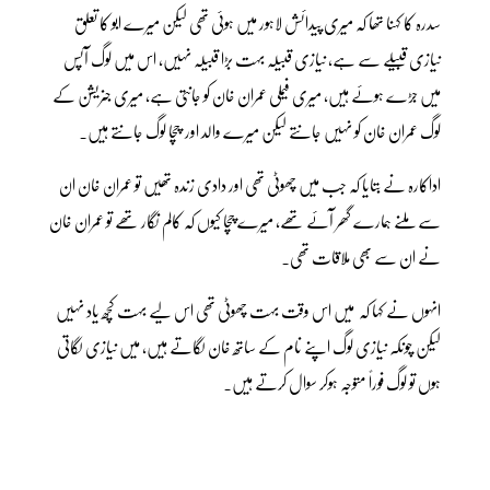
سدرہ کا کہنا تھا کہ میری پیدائش لاہور میں ہوئی تھی لیکن میرے ابو کا تعلق
نیازی قبیلے سے ہے، نیازی قبیلہ بہت بڑا قبیلہ نہیں، اس میں لوگ آپس
میں جڑے ہوئے ہیں، میری فیملی عمران خان کو جانتی ہے، میری جنریشن کے
لوگ عمران خان کو نہیں جانتے لیکن میرے والد اور چچا لوگ جانتے ہیں۔
اداکارہ نے بتایا کہ جب میں چھوٹی تھی اور دادی زندہ تھیں تو عمران خان ان
سے ملنے ہمارے گھر آئے تھے، میرے چچا کیوں کہ کالم نگار تھے تو عمران خان
نے ان سے بھی ملاقات تھی۔
انہوں نے کہا کہ میں اس وقت بہت چھوٹی تھی اس لیے بہت کچھ یاد نہیں
لیکن چونکہ نیازی لوگ اپنے نام کے ساتھ خان لگاتے ہیں، میں نیازی لگاتی
ہوں تو لوگ فوراً متوجہ ہوکر سوال کرتے ہیں۔