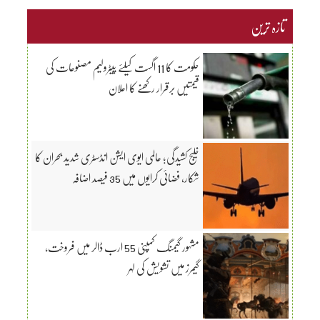
تازہ ترین
حکومت کا 11 اگست کیلئے پیٹرولیم مصنوعات کی
قیمتیں برقرار رکھنے کا اعلان
خلیج کشیدگی؛ عالمی ایوی ایشن انڈسٹری شدید بحران کا
شکار، فضائی کرایوں میں 35 فیصد اضافہ
مشہور گیمنگ کمپنی 55 ارب ڈالر میں فروخت،
گیمرز میں تشویش کی لہر