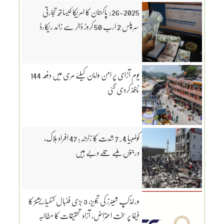
26-2025: پاکستان کا امریکا کیساتھ تجارتی
سرپلس 2 ارب 50 کروڑ ڈالر سے زائد ریکارڈ
یوم آزای پر امن وامان کیلئے مری میں دفعہ 144
نافذ کردی گئی
کولمبیا 7.4 شدت کا زلزلہ؛ 47 افراد ہلاک،
درجنوں ملبے تلے دبے ہیں
ورلڈکپ شیئرز کی تجویز، 3 بڑی فٹبال کنفیڈریشنز کا
فیفا پر سخت اعتراض، آزاد تحقیقات کا مطالبہ