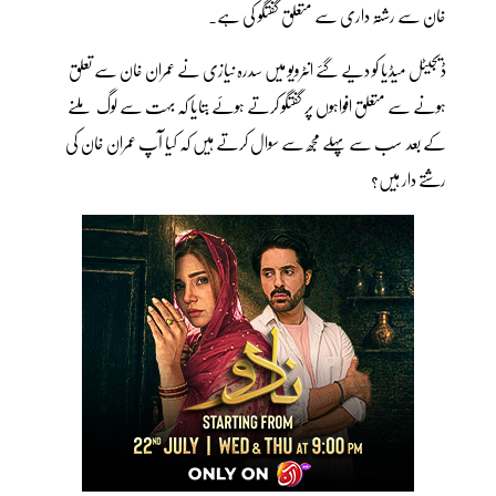
خان سے رشتہ داری سے متعلق گفتگو کی ہے۔
ڈیجیٹل میڈیا کو دیے گئے انٹرویو میں سدرہ نیازی نے عمران خان سے تعلق
ہونے سے متعلق افواہوں پر گفتگو کرتے ہوئے بتایا کہ بہت سے لوگ ملنے
کے بعد سب سے پہلے مجھ سے سوال کرتے ہیں کہ کیا آپ عمران خان کی
رشتے دار ہیں؟