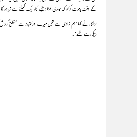
کے وقت پنڈت کو کہا کہ جلدی نمٹا دیجیے گا، ایک گھنٹے سے زیادہ ک
اداکار نے کہا ‘ ہم شادی سے قبل میرے اور کترینہ سے متعلق گردش ک
دیکھ رہے تھے’۔