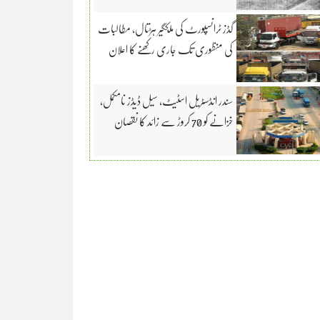
گڈز ٹرانسپورٹ کی ملکگیر ہڑتال، مطالبات
کی منظوری تک جاری رکھنے کا اعلان
سندر انڈسٹریل اسٹیٹ، سیل ڈیڈز نامکمل،
خزانے کو 70 کروڑ سے زائد کا نقصان