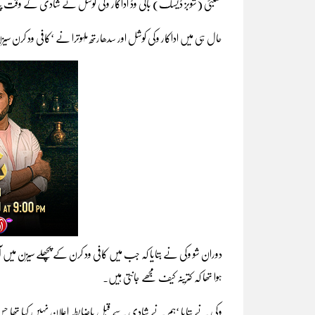
ممبئی (شوبز ڈیسک) بالی وڈ اداکار وکی کوشل نے شادی کے وقت
حال ہی میں اداکار وکی کوشل اور سدھارتھ ملہوترا نے ‘کافی ود کرن سیزن 7’ میں شرکت کی جس کے کچھ پروموز بھی سوشل میڈیا پر سامنے آئے 
دوران شو وکی نے بتایا کہ جب میں کافی ود کرن کے پچھلے سیزن میں آیا 
ہوا تھا کہ کترینہ کیف مجھے جانتی ہیں۔
وکی نے بتایا ‘ہم نے شادی سے قبل باضابطہ اعلان نہیں کیا تھا جس