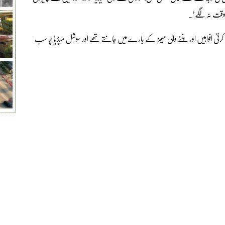
ا وقت نہ لگے’۔
رتی افواہیں اور بننے والی میمز کے بارے میں جانتے تھے اور سوشل میڈیا پر سب