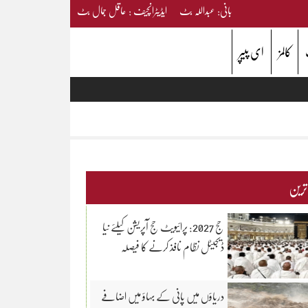
بانی: عبداللہ بٹ ایڈیٹرانچیف : عاقل جمال بٹ
کالمز
ای پیپر
 ترین
حج 2027: پرائیویٹ حج آپریشن کیلئے نیا
ڈیجیٹل نظام نافذ کرنے کا فیصلہ
دریاؤں میں پانی کے بہاؤ میں اضافے