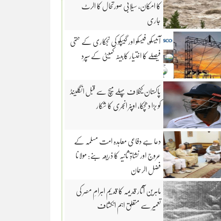
کا امکان، سیلابی صورتحال کا الرٹ
جاری
آئیسکو، فیسکو اور گیپکو کی نجکاری کے حتمی
فیصلے کا اختیار کابینہ کمیٹی کے سپرد
پاکستان کیخلاف پہلے میچ سے قبل انگلینڈ
کو بڑا دھچکا، اوپنر انجری کا شکار
دعا ہے دفاعی معاہدہ امت مسلمہ کے
عروج اور نشاۃِ ثانیہ کا ذریعہ بنے: مولانا
فضل الرحمان
ماہرین آثار قدیمہ کا قدیم اہرامِ مصر کی
تعمیر سے متعلق اہم انکشاف