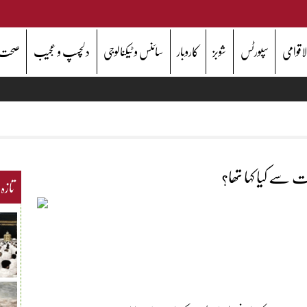
اقوامی
سپورٹس
شوبز
کاروبار
سائنس و ٹیکنالوجی
دلچسپ و عجیب
صحت
سے کیا کہا تھا؟
تازہ