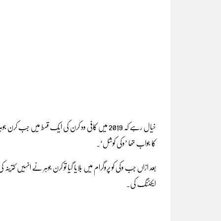
خیال رہے کہ 2019 میں کافی ود کرن کی ایک قسط میں جب ک
کا جواب تھا ’وکی کوشل‘۔
بعد ازاں جب وکی کو پروگرام میں بلایا گیا تو کرن جوہر نے انہیں 
ایکٹنگ کی۔