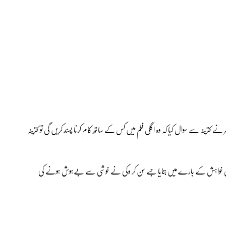
رن جوہر نے کترینہ سے سوال کیا کہ وہ اگلی فلم میں کس کے ساتھ کام کرنا پسند کریں گی تو کترینہ
کترینہ کی خواہش کے بارے میں بتایا جسے سن کر وکی نے خوشی سے بےہوش ہونے کی