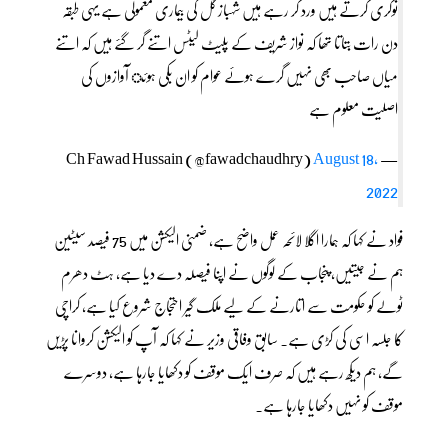
نوکری کرتے ہیں ورد کر رہے ہیں شہباز گل کی بیماری معمولی ہے یہی طبقہ
دن رات بتاتا تھا کہ نواز شریف کے پلیٹ لیٹس اتنے گر گئے ہیں کہ اتنے
میاں صاحب بھی نہیں گرے ہوئے عوام کو ان بکی ہوئ آوازوں کی
اصلیت معلوم ہے
August 18,
— Ch Fawad Hussain (@fawadchaudhry)
2022
فواد نے کہا کہ ہمارا اگلا لائحہ عمل واضح ہے، ضمنی الیکشن میں 75 فیصد سیٹین
ہم نے جیتیں، پنجاب کے لوگوں نے اپنا فیصلہ دے دیا ہے، ہٹ دھرم
ٹولے کو حکومت سے اتارنے کے لیے ملک گیر احتجاج شروع کیا ہے، کراچی
کا جلسہ اسی کی کڑی ہے۔ سابق وفاقی وزیر نے کہا کہ آپ کو الیکشن کروانا پڑیں
گے، ہم دیکھ رہے ہیں کہ صرف ایک موقف کو دکھایا جارہا ہے، دوسرے
موقف کو نہیں دکھایا جارہا ہے۔