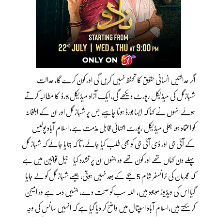
اگر عدالتیں انسانی حقوق کا تحفظ نہیں کریں گی اور کون کرے گا، عدالت
شہبازگل کی میڈیکل رپورٹ دیکھے گی، ایک آزاد میڈیکل بورڈ کا مطالبہ کرتے
ہوئے انہوں نے کہا کہ ایسا بورڈ ہونا چاہیے جس پر شہباز گل اور ان کے اہلخانہ
کو اعتماد ہو، جعلی میڈیکل رپورٹ انتہائی قابل مذمت ہے، اسلام آباد پولیس
کے آئی جی اور ڈی آئی جی کو بھی طلب کیا جائے، تا کہ بتایا جائے کہ شہباز گل
پہلے دن کہاں تھے اور کون تھے وہ جنہوں ان پر تشدد کیا. جیل قوانین میں ہے
کہ مجرمان کی ٹرانسفر شام 5 بجے کے بعد نہیں ہوتی، جیسے شہباز گل کو لے جایا
گیا اس کی ویڈیوز موجود ہیں، اللہ سب کو صحت دے، جنہیں دمہ ہے وہ امیجن
کر سکتے ہیں،اسلام آباد اسپتال میں واضح کر دیا گیا ہے کہ انہیں سانس کی وجہ