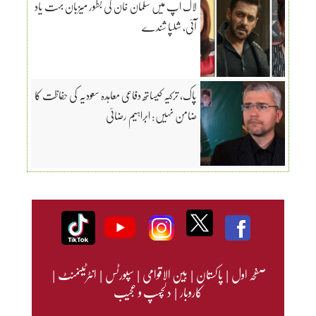
لاک اپ میں سلمان خان کی بطور میزبان بہت یاد
آئی، شلپا شندے
پاک، ترکیہ کیساتھ دفاعی معاہدہ سعودیہ کی حفاظت کا
ضامن نہیں: ابراہیم رضائی
صفحہ اول
|
پاکستان
|
بین الاقوامی
|
سپورٹس
|
انٹرٹینمنٹ
|
کاروبار
|
دلچسپ و عجیب