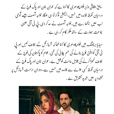
سابق وفاقی وزیر فواد چودھری کا کہنا ہے کہ عمران خان اور پاک فوج کے
درمیان تفرقہ فائدہ میں نہیں، الیکشن تو کرانا ہی ہوگا، خواجہ آصف جیسے آدمی
اب ہمیں سیکھا رہے ہیں،خواجہ آصف نے حد کر دی ،پی ٹی آئی جیسی
جماعت بھارت کے ساتھ ملکر کام کررہی ہے۔
میڈیا بریفنگ میں فواد چودھری کا کہنا تھا کہ شہباز گل کے خلاف کیس اور پی
ٹی آئی کو اینٹی فوج بنانے کی مہم چلائی کی گئی، عوام کو پاکستان کی فوج کے
خلاف کھڑا کرنے کی قابل مذمت کوشش ہے، عمران خان اور پاک فوج کے
درمیان تفرقہ کسی حوالے سے فائدہ میں نہیں ہے، دوران حراست شہبازگل پر
تشدد پر ہمیں شدید تشویش ہے۔