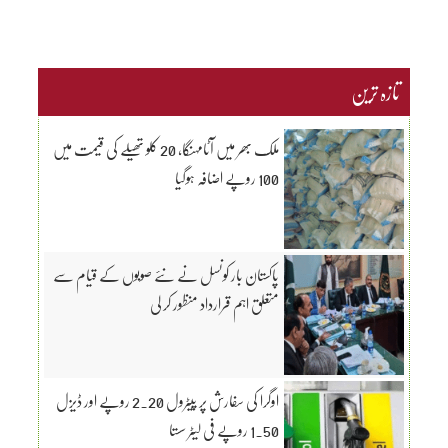
تازہ ترین
ملک بھر میں آٹامہنگا، 20 کلو تھیلے کی قیمت میں
100 روپے اضافہ ہوگیا
پاکستان بار کونسل نے نئے صوبوں کے قیام سے
متعلق اہم قرارداد منظور کر لی
اوگرا کی سفارش پر پیٹرول 2.20 روپے اور ڈیزل
1.50 روپے فی لیٹر سستا