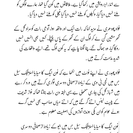
سے انڈر ابزرویشن میں رکھا گیا ہے، ملاقاتوں میں کون گیا تھا، ہمارے لوگوں کو
ملنے نہیں دیا گیا، وکیلوں کو ملنے نہیں دیا گیا فیملی کو ملنے نہیں دیا گیا۔
فواد چودھری نے مزید کہا کہ رات ایک اور واقعہ ہوا، آدھی رات کو مراد گل کے
گھر مشین گن لے کر لوگ ان کے گھر کے پاس پہنچے، کہیں بھی انہیں نہیں
روکا گیا، وہ بھاگ گئے، پتا لگنا چاہیے کہ یہ کون لوگ تھے، ایسے واقعات کی
شدید مذمت کرتے ہیں۔
فواد چوہدری نے اپنے ٹوئٹ میں لکھا ہے کہ نون لیگ کا میڈیا اسٹریٹجک سیل
جس میں نجی ٹی وی کے زیادہُ ترُصحافی دوسری نوکری کرتے ہیں ورد کر رہے
ہیں شہباز گل کی بیماری معمولی ہے یہی طبقہ دن رات بتاتا تھا کہ نواز شریف
کے پلیٹ لیٹس اتنے گر گئے ہیں کہ اتنے میاں صاحب بھی نہیں گرے
ہوئے عوام کو ان بکی ہوئ آوازوں کی اصلیت معلوم ہے۔
نون لیگ کا میڈیا اسٹریٹجک سیل جس میں جیو کے زیادہُ ترُصحافی دوسری