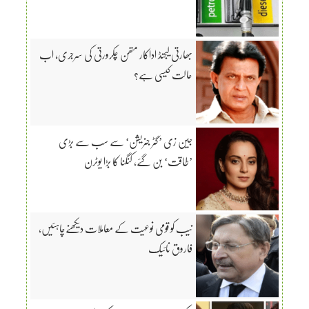
بھارتی لیجنڈ اداکار متھن چکرورتی کی سرجری، اب
حالت کیسی ہے؟
جین زی ’گٹر جنریشن‘ سے سب سے بڑی
’طاقت‘ بن گئے، کنگنا کا بڑا یوٹرن
نیب کو قومی نوعیت کے معاملات دیکھنےچاہئیں،
فاروق نائیک