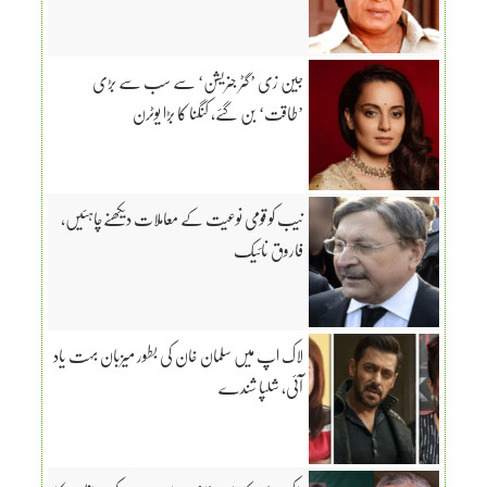
جین زی ’گٹر جنریشن‘ سے سب سے بڑی
’طاقت‘ بن گئے، کنگنا کا بڑا یوٹرن
نیب کو قومی نوعیت کے معاملات دیکھنےچاہئیں،
فاروق نائیک
لاک اپ میں سلمان خان کی بطور میزبان بہت یاد
آئی، شلپا شندے