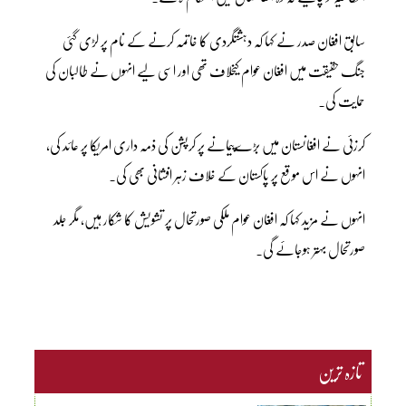
سابق افغان صدر نے کہا کہ دہشتگردی کا خاتمہ کرنے کے نام پر لڑی گئی
جنگ حقیقت میں افغان عوام کیخلاف تھی اور اسی لیے انہوں نے طالبان کی
حمایت کی۔
کرزئی نے افغانستان میں بڑےپیمانے پر کرپشن کی ذمہ داری امریکا پر عائد کی،
انہوں نے اس موقع پر پاکستان کے خلاف زہر افشانی بھی کی۔
انہوں نے مزید کہا کہ افغان عوام ملکی صورتحال پر تشویش کا شکار ہیں، مگر جلد
صورتحال بہتر ہوجائے گی۔
تازہ ترین