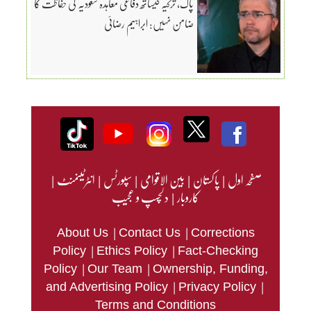
پاک، ترکیہ کیساتھ دفاعی معاہدہ سعودیہ کی حفاظت کا
ضامن نہیں: ابراہیم رضائی
صفحہ اول
|
پاکستان
|
بین الاقوامی
|
سپورٹس
|
انٹرٹینمنٹ
|
کاروبار
|
دلچسپ و عجیب
|
|
About Us
Contact Us
Corrections
|
|
Policy
Ethics Policy
Fact-Checking
|
|
Policy
Our Team
Ownership, Funding,
|
|
and Advertising Policy
Privacy Policy
Terms and Conditions