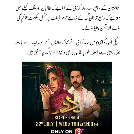
افغانستان کے سابق صدر حامد کرزئی نے کہا ہے کہ طالبان اور ملک کیلئے یہی
بہتر ہے کہ وسیع تر ڈائیلاگ کے ذریعے تمام طبقات پر مشتمل حکومت قائم کی
جائے اور آئین بنایا جائے۔
امریکی اخبار کو انٹرویو میں حامد کرزئی نے کہا کہ طالبان کے سینئر لیڈرز سے بات
ہوتی رہتی ہے، اصولی طور پر طالبان بھی وسیع تر ڈائیلاگ پر متفق ہیں۔