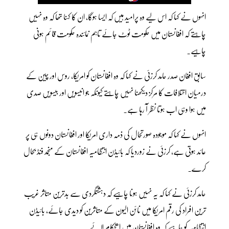
انہوں نے کہا کہ اس لیے وہ پرامید ہیں کہ ایسا ہوگا، ان کا کہنا تھا کہ وہ نہیں
چاہتے کہ افغانستان میں حکومت ٹوٹ جائے تاہم نمائندہ حکومت قائم ہونی
چاہیے۔
سابق افغان صدر حامد کرزئی نے کہا کہ وہ افغانستان کو امریکا، روس اور چین کے
درمیان اختلافات کا مرکز دیکھنا نہیں چاہتے کیونکہ جو انیسویں اور بیسویں صدی
میں ہوا وہی اب ہوتا نظر آ رہا ہے۔
انہوں نے کہا کہ موجودہ صورتحال کی ذمہ داری امریکا اور افغانستان دونوں ہی پر
عائد ہوتی ہے، کرزئی نے زوردیا کہ بائیڈن انتظامیہ افغانستان کے منجمد فنڈ بحال
کرے۔
حامد کرزئی نے کہا کہ یہ نہیں ہونا چاہیے کہ دہشتگردی سے بدترین متاثر غریب
ترین افراد کی رقم امریکا میں نائن الیون کے متاثرین کو دیدی جائے، بائیڈن
انتظامیہ کو چاہیے کہ وہ افغانستان میں استحکام لائے۔