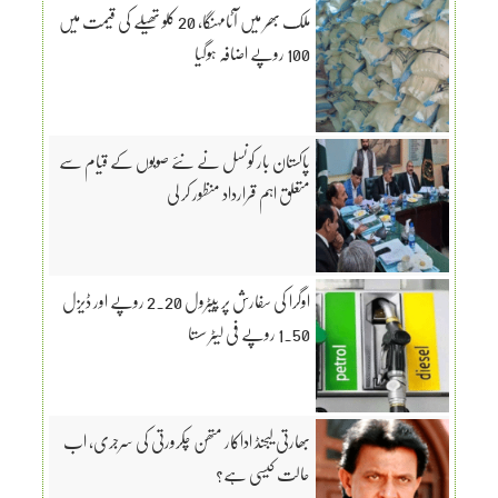
ملک بھر میں آٹامہنگا، 20 کلو تھیلے کی قیمت میں
100 روپے اضافہ ہوگیا
پاکستان بار کونسل نے نئے صوبوں کے قیام سے
متعلق اہم قرارداد منظور کر لی
اوگرا کی سفارش پر پیٹرول 2.20 روپے اور ڈیزل
1.50 روپے فی لیٹر سستا
بھارتی لیجنڈ اداکار متھن چکرورتی کی سرجری، اب
حالت کیسی ہے؟