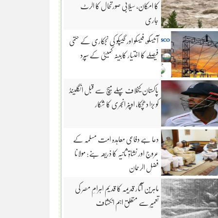
کا امکان، سیلابی صورتحال کا الرٹ
جاری
آئیسکو، فیسکو اور گیپکو کی نجکاری کے حتمی
فیصلے کا اختیار کابینہ کمیٹی کے سپرد
پاکستان کیخلاف پہلے میچ سے قبل انگلینڈ
کو بڑا دھچکا، اوپنر انجری کا شکار
دعا ہے دفاعی معاہدہ امت مسلمہ کے
عروج اور نشاۃِ ثانیہ کا ذریعہ بنے: مولانا
فضل الرحمان
ماہرین آثار قدیمہ کا قدیم اہرامِ مصر کی
تعمیر سے متعلق اہم انکشاف