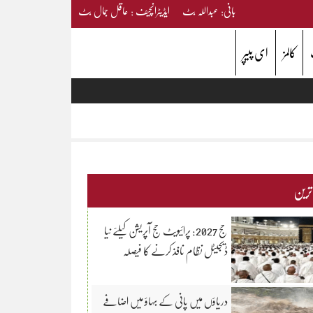
بانی: عبداللہ بٹ ایڈیٹرانچیف : عاقل جمال بٹ
کالمز
ای پیپر
 ترین
حج 2027: پرائیویٹ حج آپریشن کیلئے نیا
ڈیجیٹل نظام نافذ کرنے کا فیصلہ
دریاؤں میں پانی کے بہاؤ میں اضافے