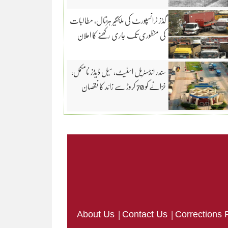
گڈز ٹرانسپورٹ کی ملکگیر ہڑتال، مطالبات
کی منظوری تک جاری رکھنے کا اعلان
سندر انڈسٹریل اسٹیٹ، سیل ڈیڈز نامکمل،
خزانے کو 70 کروڑ سے زائد کا نقصان
|
|
About Us
Contact Us
Corrections 