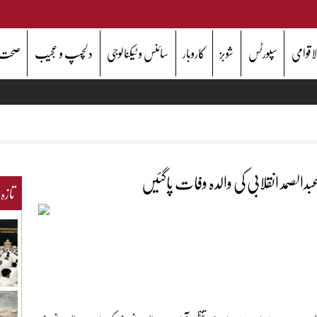
اقوامی
سپورٹس
شوبز
کاروبار
سائنس و ٹیکنالوجی
دلچسپ و عجیب
صحت
عبدالصمد انقلابی کی والدہ وفات پاگئیں
تازہ