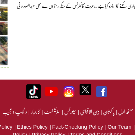
اری رکھنے کا اعادہ کیا ہے ۔،حریت کانفرنس کے دیگر رہنماوں نے بھی عبدالصمد وانی
صفحہ اول
|
پاکستان
|
بین الاقوامی
|
سپورٹس
|
انٹرٹینمنٹ
|
کاروبار
|
دلچسپ و عجیب
|
|
|
Policy
Ethics Policy
Fact-Checking Policy
Our Team
|
|
Policy
Privacy Policy
Terms and Conditions