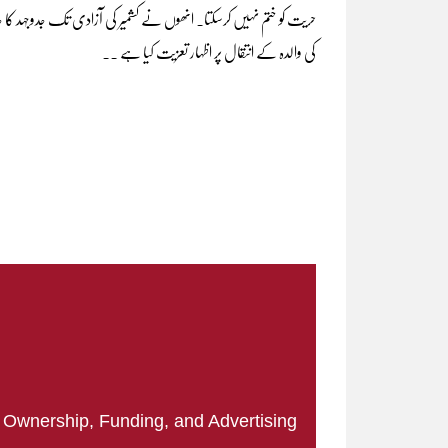
حریت کو ختم نہیں کرسکتا۔ انھوں نے کشمیر کی آزادی تک جدوجہد کا ج
کی والدہ کے انتقال پر اظہار تعزیت کیا ہے ۔۔
|
Ownership, Funding, and Advertising