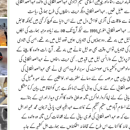
بند حریت رہنماءاور چیرمین اسلامی تنظیم آزادی عبدالصمد انقلابی کی والدہ عبدالصمد انقلابی
ے علیل تھیں۔عبدالصمد انقلابی دیگر حریت رہنماﺅں کی طرح بھارتی ریاست
ے بیٹے سے ملاقات کی آخری خواہش دل میں لئے اس دنیا سے کوچ کر گئی ہیں کیونکہ قابض
انتظامیہ نے انہیں اپنے بیٹے سے ملاقات کی اجازت نہیں دی تھی۔ عبدالصمد انقلابی جنوری1991 سے لیکر آج تک 30 سے زیادہ مرتبہ بھارت کی جیلوں
 میں بند تھے۔دو بھائیوں کی شادیاں ہوئیں تووہ جیل میں بند تھے, بہن کی شادی
ھتیجی کی شادیاں تو اس وقت بھی وہ جیل خانے میں بند تھے۔ آج رات والدہ کا بیٹے کے
 اترپردیش کے وارانسی جیل میں قید ہیں۔ کئی حریت رہنماوں نے عبدالصمد انقلابی کی
ءاو جمو ں وکشمیر ماس موومنٹ کی سربراہ فریدہ بہن جی نے بھی عبدالصمد انقلابی کی
تعزیتی بیان میں مرحومہ کے لئے دعائے مغفرت او ر لواحقین کے لئے صبر وجمیل کی
مد انقلابی کے لئے ماں کی جدائی ایک ایسا دکھ ہے جس کو الفاظ میں بیان کرنا مشکل
ائی کے لئے اپنا کردار ادا کریں تاکہ وہ اپنی والدہ کا آحری دیدار اور ان کے جنازے
لام آباد میں مقیم تنظیم کے نمائندے عبد المجید لون, پارٹی ترجمان محمد عمیر اور اہل
ی ہے کہ وہ عبد الصمد انقلابی کی فوری رہائی کےلئے اقدامات کریں تاکہ وہ والدہ کے
ل خانہ کا کہنا ہے اس طرح کے ظالمانہ ہتھکنڈوں سے بھارت اہل کشمیر کے جذبہ