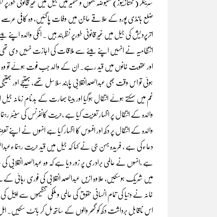
سرینگر (ممتازنیوز) مقبوضہ جموں و کشمیر میں جیل میں غیر قانونی طورپر نظر
ضلع بانڈی پورہ کے علاقے حاجن میں وفات پاگئیں، وہ کافی عرصے س
اترپردیش کی جیل میں غیر قانونی طورپر نظربند ہیں ۔ انکی والدہ اپن
اور عقوبت خانوں میں قید رہے۔ ان کے والد جب فوت ہوئے تو وہ جیل
ہوئی تو اس وقت بھی عبدالصمدانقلابی پابند سلاسل تھے, بھتیجے اور ب
غم میں سسکتے ہوئے انتقال ہوگیا اور بیٹا بھارت کے بدنام زمانہ جیل
والدہ کے انتقال پر اظہار تعزیت کیا ہے ،حریت کانفرنس کی سینئر رہنما
والدہ کے انتقال پر دکھ اور افسوس کا اظہار کیا ہے انہوں نے اپنے 
دعاءکی ہے ، فریدہ بہن جی نے کہا کہ جیل میں قید حریت رہنماءعبدالص
ہے ،انہوں نے عالمی برادری پر زور دیا ہے کہ وہ عبدالصمد انقلابی کی رہ
میں شریک ہوسکیں، علاوہ ازیں عبدالصمد انقلابی کی فوری رہائی کےلئے اس
خانہ نے دنیا کی تمام انسانی حقوق کی عالمی و ملکی تنظیموں سے اپیل ک
اس ناقابل برداشت دکھ کو گھر والوں کے ساتھ مل کر بانٹ سکیں۔ اہ