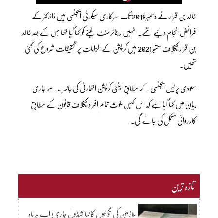
خالد بن قرار نے دسمبر2018 تک سرکاری سیکورٹی ایجنسی میں ڈائرکٹر کے
فرائض انجام دئیے تھے۔ انہیں ریٹائرمنٹ لینے کو کہا گیا تھا جس کے بعد خالد
بن قرار کیخلاف ستمبر2021 میں کرپشن کے الزامات پر تحقیقات شروع کی گئی
تھیں۔
سعودی پریس ایجنسی کے مطابق اینٹی کرپشن اتھارٹی کی جانب سے جاری
بیان میں کہا گیا ہے کہ اس کیس ملوث تمام افراد کیخلاف قانون کے مطابق
کارروائی مکمل کی جائے گی۔
تازہ ترین
ملازمین کی تنخواہوں کا نیا شیڈول جاری! اب ہر ماہ