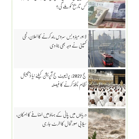
کس تاریخ کو ملے گی؟
لاہور میٹرو بس سروس بند کرنے کا اعلان، نجی
کمپنی نے وجہ بھی بتا دی
حج 2027: پرائیویٹ حج آپریشن کیلئے نیا ڈیجیٹل
نظام نافذ کرنے کا فیصلہ
دریاؤں میں پانی کے بہاؤ میں اضافے کا امکان،
سیلابی صورتحال کا الرٹ جاری