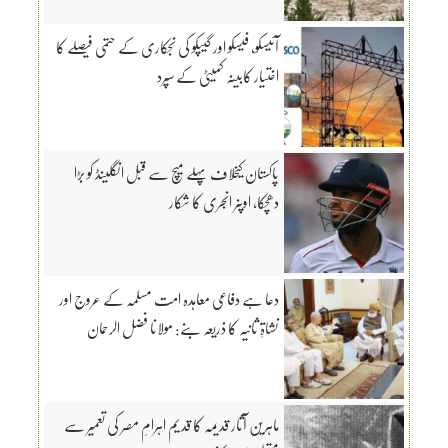
آئیسکو، فیسکو اور گیپکو کی نجکاری کے حتمی فیصلے کا
اختیار کابینہ کمیٹی کے سپرد
پاکستان کیخلاف پہلے میچ سے قبل انگلینڈ کو بڑا
دھچکا، اوپنر انجری کا شکار
دعا ہے دفاعی معاہدہ امت مسلمہ کے عروج اور
نشاۃِ ثانیہ کا ذریعہ بنے: مولانا فضل الرحمان
ماہرین آثار قدیمہ کا قدیم اہرامِ مصر کی تعمیر سے