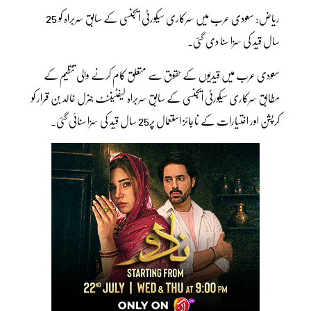
ریاض: سعودی عرب میں سرکاری سیکورٹی ایجنسی کے سابق سربراہ کو 25
سال قید کی سزا سنا دی گئی۔
سعودی عرب میں قیدیوں کے حقوق سے متعلق کام کرنے والی تنظیم کے
مطابق سرکاری سیکورٹی ایجنسی کے سابق سربراہ لیفٹیننٹ جنرل خالد بن قرار کو
کرپشن اور اختیارات کے ناجائز استعمال پر25 سال قید کی سزا سنائی گئی۔