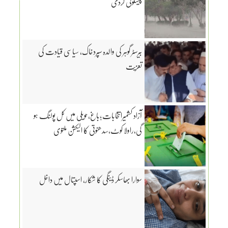
پیشگوئی کردی
بیرسٹر گوہر کی والدہ سپردخاک، سیاسی قیادت کی
تعزیت
آزاد کشمیرانتخابات؛باغ،حویلی میں کل پولنگ ہو
گی،راولا کوٹ،سدھنوتی کا الیکشن ملتوی
سوارا بھاسکر ڈینگی کا شکار، اسپتال میں داخل