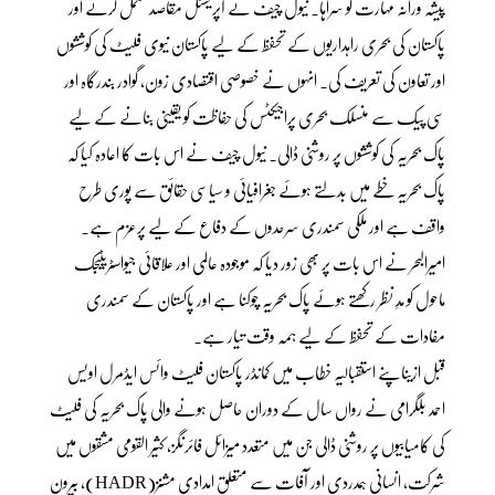
پیشہ ورانہ مہارت کو سراہا۔ نیول چیف نے آپریشنل مقاصد مکمل کرنے اور
پاکستان کی بحری راہداریوں کے تحفظ کے لیے پاکستان نیوی فلیٹ کی کوششوں
اور تعاون کی تعریف کی۔ انہوں نے خصوصی اقتصادی زون، گوادر بندرگاہ اور
سی پیک سے منسلک بحری پراجیکٹس کی حفاظت کو یقینی بنانے کے لیے
پاک بحریہ کی کوششوں پر روشنی ڈالی۔ نیول چیف نے اس بات کا اعادہ کیا کہ
پاک بحریہ خطے میں بدلتے ہوئے جغرافیائی و سیاسی حقائق سے پوری طرح
واقف ہے اور ملکی سمندری سرحدوں کے دفاع کے لیے پرعزم ہے۔
امیرالبحر نے اس بات پر بھی زور دیا کہ موجودہ عالمی اور علاقائی جیواسٹریٹیجک
ماحول کو مدِ نظر رکھتے ہوئے پاک بحریہ چوکنا ہے اور پاکستان کے سمندری
مفادات کے تحفظ کے لیے ہمہ وقت تیار ہے۔
قبل ازیںاپنے استقبالیہ خطاب میں کمانڈر پاکستان فلیٹ وائس ایڈمرل اویس
احمد بلگرامی نے رواں سال کے دوران حاصل ہونے والی پاک بحریہ کی فلیٹ
کی کامیابیوں پر روشنی ڈالی جن میں متعدد میزائل فائرنگز، کثیر القومی مشقوں میں
شرکت، انسانی ہمدردی اور آفات سے متعلق امدادی مشنز(HADR)، بیرون