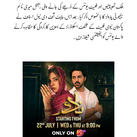
ِملک تعیناتیوں اور فلیٹ یونٹس کے ذریعے کی جانے والی ریجنل میری ٹائم
سیکیورٹی پٹرولز کا بالخصوص ذکر کیا۔ بعد ازاں، چیف آف دی نیول اسٹاف نے
پاکستان نیوی فلیٹ کے مختلف اسکواڈرنز کے بہترین کارکردگی کا مظاہرہ کرنے
والے یونٹس کو ایفیشنسی شیلڈز دیں۔