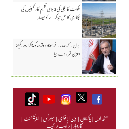
حکومت کا بجلی کی 3 بڑی تقسیم کار کمپنیوں کی
نجکاری کا عمل تیز کرنے کا فیصلہ
ایران کے صدر نے موجودہ وقت کو مذاکرات کیلئے
بہترین قرار دے دیا
صفحہ اول
|
پاکستان
|
بین الاقوامی
|
سپورٹس
|
انٹرٹینمنٹ
|
کاروبار
|
دلچسپ و عجیب