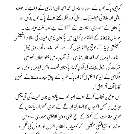
کراچی:پاک بحریہ کے سربراہ ایڈمرل محمد امجد خان نیازی نے کہاہے کہ موجودہ
عالمی اور علاقائی جیواسٹرٹیجک ماحول کو مد نظر رکھتے ہوئے پاک بحریہ چوکس اور
پاکستان کے سمندری مفادات کے تحفظ کے لیے ہمہ وقت تیار ہے ۔
وہ سال2022 کے اختتام پر کراچی میں پاکستان نیوی فلیٹ کی سالانہ ایفیشنسی
کمپٹیشن پریڈ کے موقع پراظہارخیال کررہے تھے۔ چیف آف دی نیول
اسٹاف ایڈمرل محمد امجد خان نیازی نے تقریب میں بطور مہمان ِخصوصی
شرکت کی۔نیول چیف کی آمد پر کمانڈر پاکستان فلیٹ وائس ایڈمرل اویس احمد
بلگرامی نے ان کا استقبال کیا اور پاک بحریہ کے چاق و چوبند دستے نے انھیں
گارڈ آف آنر پیش کیا
اس موقع پر خطاب کرتے ہوئے امیرالبحر نے پاکستان نیوی فلیٹ کی آپریشنل
تیاریوں پر مکمل اطمینان کا اظہار کیا اور خطے کے بحری تحفظ اور پاکستان کے
بحری مفادات کے تحفظ کے لیے قومی و بین الاقوامی سمندری حدود میں
دوطرفہ اور کثیرالملکی مشقوں کے کامیاب انعقاد پر افسران اور جوانوں کی لگن و