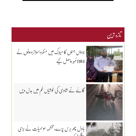
تازہ ترین
جڑواں بہنوں کا میٹرک میں منفرد اعزاز!دونوں نے
1183نمبرحاصل کیے
گائے نے شادی کی خوشیاں غم میں بدل دیں
بادل پھر برس پڑے،محکمہ موسمیات نے بڑی