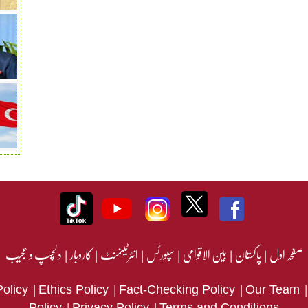
صفحہ اول
|
پاکستان
|
بین الاقوامی
|
سپورٹس
|
انٹرٹینمنٹ
|
کاروبار
|
دلچسپ و عجیب
|
|
|
Policy
Ethics Policy
Fact-Checking Policy
Our Team
|
|
Policy
Privacy Policy
Terms and Conditions