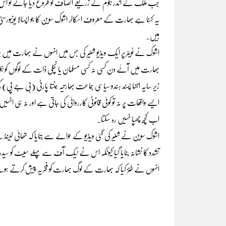
جب ملک کے اندر ہجوم کے زریعے انصاف کو فروغ دیا جائے تو اس کا اث
یہ کہنا ہے بھارت کے معروف اسکالر اشوک سوین کا جو اپسالا یونیورسٹی
ہیں۔
اشوک نے ٹویٹر پر ایک ویڈیو شئیر کی جس میں انہوں نے بھارت میں پر
بھارت میں آئے دن کسی نہ کسی مسلمان یا نچلی ذات کے لوگوں کو ہجو
زیر سایہ انتہا پسند ہندو سیاسی جماعت بھارتیہ جنتا پارٹی (بی جے 
ایسے واقعات پر نہ تو کوئی قانونی کارروائی کی جاتی ہے اور نہ ہی 
اب کچھ چھپا نہیں رہ سکتا۔
اشوک سوین نے شئیر کی گئی ویڈیو کے حوالے سے بتایا کہ تھائی ل
تشدد کا نشانہ بنایا گیا کیونکہ اس نے ٹیک آف سے پہلے سیٹ کو سیدھا
انہوں نے طنز کیا کہ بھارت کے لوگ بھارت کو فخریہ پیش کرتے ہو