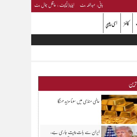
بانی: عبداللہ بٹ ایڈیٹرانچیف : عاقل جمال بٹ
کالمز
ای پیپر
 ترین
عالمی منڈی میں سونا مزید مہنگا
ایران سے بات چیت جاری ہے،