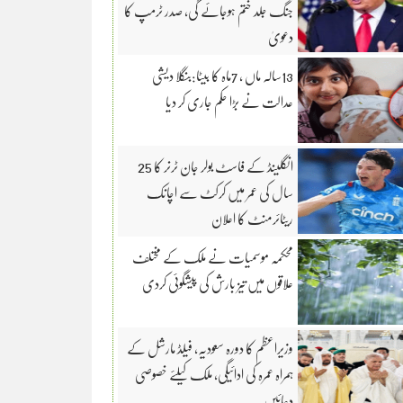
جنگ جلد ختم ہوجائے گی، صدر ٹرمپ کا
دعویٰ
13سالہ ماں ، 7ماہ کا بیٹا:بنگلا دیشی
عدالت نے بڑا حکم جاری کر دیا
انگلینڈ کے فاسٹ بولر جان ٹرنر کا 25
سال کی عمر میں کرکٹ سے اچانک
ریٹائرمنٹ کا اعلان
محکمہ موسمیات نے ملک کے مختلف
علاقوں میں تیز بارش کی پیشگوئی کردی
وزیراعظم کا دورہ سعودیہ، فیلڈ مارشل کے
ہمراہ عمرہ کی ادائیگی، ملک کیلئے خصوصی
دعائیں