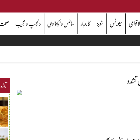
اقوامی
سپورٹس
شوبز
کاروبار
سائنس و ٹیکنالوجی
دلچسپ و عجیب
صحت
ن تشدد
تازہ