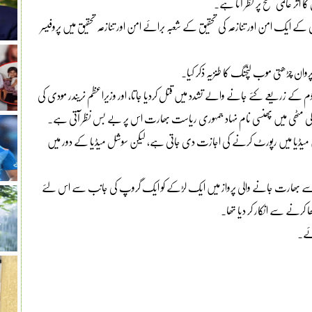
ر عالمی سطح پر نظر آتا ہے۔
 کے ایک امن اور تنازعہ کی تحقیق کے شعبہ برائے امن اور تنازعہ تحقیق میں پروفیسر
وان چڑھتی موب لنچنگ کا طنزیہ ذکر کیا۔
م کے زریعے کئے جانے والے تشدد میں قتل کردیا جاتا، اور وزیراعظم نریندر مودی کی
پی) کی مٹھی میں پھنسی نام نہاد جمہوری ریاست بھارت اس پر بے بس نظر آتی ہے۔
انہیں میڈیا میں رپورٹ کرنے کی اجازت دی جاتی ہے، لیکن سوشل میڈیا کے دور میں
ینڈ سے بھارت جانے والی پرواز میں ایک لڑکے کو ایک گروپ کی جانب سے اس لئے
 کرنے سے انکار کر دیا تھا۔
ئے۔