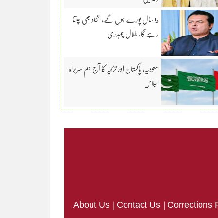
5 سال پورے ہوں گے، اتحاد بھی چلتا
رہے گا، طلال چوہدری
سعودیہ، پاکستان اور ترکیہ کا آج اہم سربراہ
اجلاس
|
|
About Us
Contact Us
Corrections 