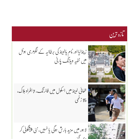
تازہ ترین
زینڈایا اور ٹام ہالینڈ کی برطانیہ کے لگژری ہوٹل
میں خفیہ ویڈنگ پارٹی
تھائی لینڈ میں اسکول میں فائرنگ، 7 افراد ہلاک،
15 زخمی
لاہور میں مزید بارش ہوگی یا نہیں، نئی پیشگوئی کر
دی گئی