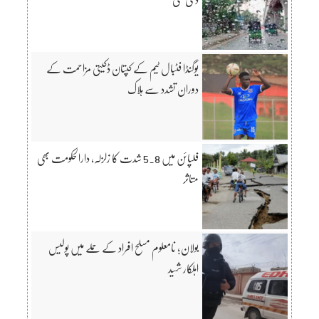
یوگنڈا فٹبال ٹیم کے کپتان ڈکیتی مزاحمت کے
دوران تشدد سے ہلاک
فلپائن میں 5.8 شدت کا زلزلہ، دارالحکومت بھی
متاثر
بولان؛ نامعلوم مسلح افراد کے حملے میں پولیس
اہلکار شہید