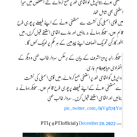
مستعفیٰ ہوئے، 11اپریل کو اجتماعی طور پر جمع کروائے گئے استعفوں میں میرا
استعفیٰ بھی شامل تھا،
میں قومی اسمبلی کی نشست سے مستعفیٰ ہونے کے اپنے فیصلے پر پوری طرح
قائم ہوں، سپیکر بہانے نہ بنائیں اور ہمارے اجتماعی استعفےٰ قبول کریں، میں
بطور کارکن تحریک انصاف اپنے چیئرمین کے ہر حکم پر لبیک کہوں گا۔
سپیکر راجہ پرویز اشرف کے بیان کے برعکس سردار طالب نکئی و دیگر کے
انفرادی ویڈیو پیغام جاری
۱۱ اپریل کو اجتماعی طور پر استعفیٰ جمع کروائے، میں قومی اسمبلی کی نشست
سےمستعفیٰ ہونے کےاپنے فیصلے پر پوری طرح قائم ہوں۔سپیکر بہانے نہ
بنائیں اور اجتماعی استعفےٰ قبول کریں۔سردار طالب نکئی
pic.twitter.com/I4Vgfi74Yn
December 29, 2022
— PTI (@PTIofficial)