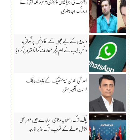
ماڈلنگ کی دنیا کیوں چھوڑی؟ عبداللہ اعجاز نے
دردناک وجہ بتادی
والدین کے لیے بچوں کے اکاؤنٹس پر نگرانی،
واٹس ایپ نے اہم فیچر متعارف کرا نا شروع کر دیا
احمد محی الدین ہیومنٹیک کے چیف پبلک
ٹرسٹ آفیسر مقرر
پاک، ترک، سعودیہ دفاعی معاہدے میں مصر بھی
شامل ہونے کے قریب، ترک وزیر خارجہ