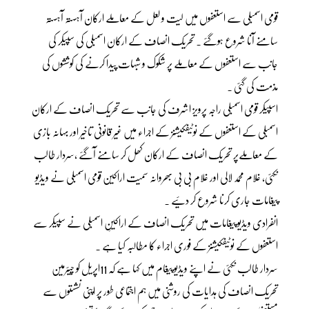
قومی اسمبلی سے استعفوں میں لیت و لعل کے معاملے ارکان آہستہ آہستہ
سامنے آنا شروع ہوگئے ۔ تحریک انصاف کے ارکان اسمبلی کی سپیکر کی
جانب سے استعفوں کے معاملے پر شکوک و شبہات پیدا کرنے کی کوششوں کی
مذمت کی گئی ۔
اسپیکر قومی اسمبلی راجہ پرویز اشرف کی جانب سے تحریک انصاف کے ارکان
اسمبلی کے استعفوں کے نوٹیفکیشنز کے اجراء میں غیر قانونی تاخیر اور بہانہ بازی
کے معاملےپر تحریک انصاف کے ارکان کھل کر سامنے آگئے ،سردار طالب
نکئی، غلام محمد لالی اور غلام بی بی بھروانہ سمیت اراکین قومی اسمبلی نے ویڈیو
پیغامات جاری کرنا شروع کر دئیے ۔
انفرادی ویڈیو پیغامات میں تحریک انصاف کے اراکینِ اسمبلی نے سپیکر سے
استعفوں کے نوٹیفکیشنز کے فوری اجراء کا مطالبہ کیا ہے ۔
سردار طالب نکئی نے اپنے ویڈیو پیغام میں کہا ہے کہ 11اپریل کو چیئرمین
تحریک انصاف کی ہدایات کی روشنی میں ہم اجتماعی طور پر اپنی نشستوں سے