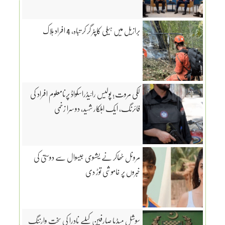
برازیل میں ہیلی کاپٹر گر کر تباہ، 4 افراد ہلاک
لکی مروت؛ پولیس رائیڈراسکواڈ پرنامعلوم افراد کی
فائرنگ، ایک اہلکار شہید، دوسرا زخمی
مرونل ٹھاکر نے یشسوی جیسوال سے دوستی کی
خبروں پر خاموشی توڑ دی
سوشل میڈیا صارفین کیلیے نادرا کی سخت وارننگ