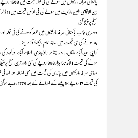
پاکستانی صرافہ مارکیٹوں میں سونے کی فی تولہ قیمت میں 1500 روپے کے اضافے کے بعد نئی قیمت میں تمام ریکارڈ توڑ دیئے۔
سطح پر پہنچ گئی۔
بعد سونے کی نئی قیمت میں سابقہ تمام ریکارڈ توڑ دیئے۔
سونے کی قیمت 1 لاکھ 57 ہزار 836 روپے کی نئی بلند ترین سطح پر پہنچ گئی۔
کی قیمت 17 روپے 16 پیسے کے اضافے کے بعد 1774 روپے ہوگئی۔