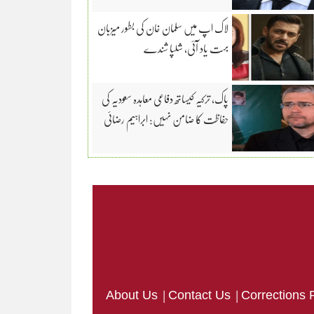
لاک اپ میں سلمان خان کی بطور میزبان
بہت یاد آئی، شلپا شندے
پاک، ترکیہ کیساتھ دفاعی معاہدہ سعودیہ کی
حفاظت کا ضامن نہیں: ابراہیم رضائی
|
|
About Us
Contact Us
Corrections 