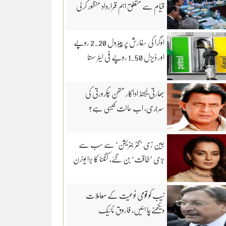
قیام سے متعلق اہم قرارداد منظور کر لی
اوگرا کی سفارش پر پیٹرول 2.20 روپے
اور ڈیزل 1.50 روپے فی لیٹر سستا
بھارتی لیجنڈ اداکار متھن چکرورتی کی
سرجری، اب حالت کیسی ہے؟
جین زی ’گٹر جنریشن‘ سے سب سے
بڑی ’طاقت‘ بن گئے، کنگنا کا بڑا یوٹرن
نیب کو قومی نوعیت کے معاملات
دیکھنےچاہئیں، فاروق نائیک