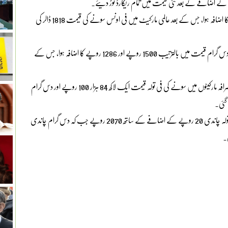
بین الاقوامی بلین مارکیٹ میں سونے کی فی اونس قیمت میں 11 ڈالر کا اضافہ ہوا، جس کے بعد عالمی مارکیٹ میں فی اونس سونے کی قیمت 1818 ڈالر کی
دوسری جانب پاکستانی صرافہ مارکیٹوں میں جمعہ کوسونے کی فی تولہ اور دس گرام قیمت میں بالترتیب 1500 روپے اور 1286 روپے کا اضافہ ہوا، جس کے
کراچی، حیدرآباد، ملتان، لاہور، پشاور، راولپنڈی، اسلام آباد، اور کوئٹہ کی صرافہ مارکیٹوں میں سونے کی فی تولہ قیمت ایک لاکھ 84 ہزار 100 روپے اور دس گرام
مقامی صرافہ مارکیٹوں میں چاندی کی قیمت میں بھی اضافہ ہوا، اور فی تولہ چاندی 20 روپے کے اضافے کے ساتھ 2070 روپے جب کہ دس گرام چاندی