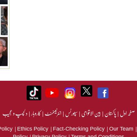
صفحہ اول
|
پاکستان
|
بین الاقوامی
|
سپورٹس
|
انٹرٹینمنٹ
|
کاروبار
|
دلچسپ و عجیب
|
|
|
Policy
Ethics Policy
Fact-Checking Policy
Our Team
|
|
Policy
Privacy Policy
Terms and Conditions