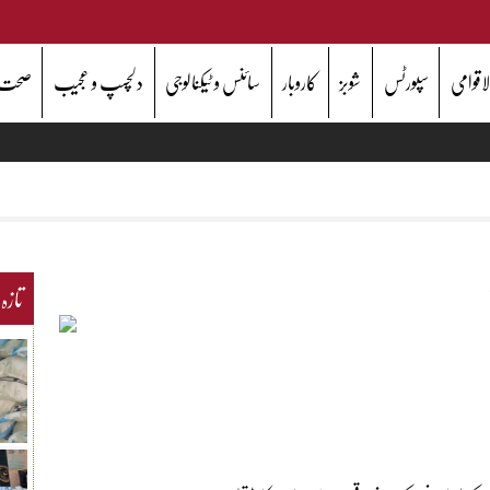
اقوامی
سپورٹس
شوبز
کاروبار
سائنس و ٹیکنالوجی
دلچسپ و عجیب
صحت
تازہ