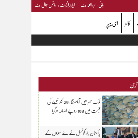
بانی: عبداللہ بٹ ایڈیٹرانچیف : عاقل جمال بٹ
کالمز
ای پیپر
 ترین
ملک بھر میں آٹامہنگا، 20 کلو تھیلے کی
قیمت میں 100 روپے اضافہ ہوگیا
پاکستان بار کونسل نے نئے صوبوں کے