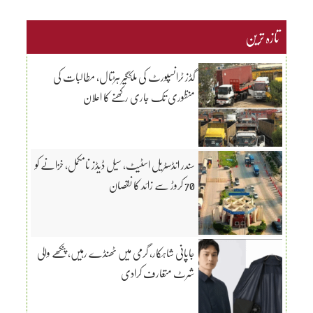
تازہ ترین
گڈز ٹرانسپورٹ کی ملکگیر ہڑتال، مطالبات کی
منظوری تک جاری رکھنے کا اعلان
سندر انڈسٹریل اسٹیٹ، سیل ڈیڈز نامکمل، خزانے کو
70 کروڑ سے زائد کا نقصان
جاپانی شاہکار، گرمی میں ٹھنڈے رہیں، پنکھے والی
شرٹ متعارف کرادی