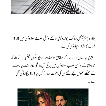
جکارتہ(انٹرنیشنل ڈیسک )انڈونیشیا ء کے وسطی صوبے سولاویسی میں 5.5
شدت کا زلزلہ ریکارڈ کیا گیا ہے
۔ چینی خبر رساں ادارے کے مطابق موسمیات اور جیو فزکس ایجنسی نے بتایا کہ
انڈونیشیا کے وسطی صوبے سولاویسی میں پیر کی صبح 8 بجکر 26 منٹ پر زلزلے
کے جھٹکے محسوس کیے گئے جن کی شدت ریکٹر سکیل پر 5.5 ریکارڈ کی گئی
ہے ۔