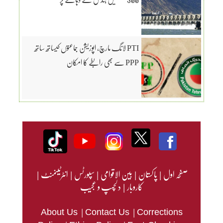
PTI لانگ مارچ، اپوزیشن جماعتوں کیساتھ ساتھ
PPP سے بھی رابطے کا امکان
صفحہ اول
|
پاکستان
|
بین الاقوامی
|
سپورٹس
|
انٹرٹینمنٹ
|
کاروبار
|
دلچسپ و عجیب
|
|
About Us
Contact Us
Corrections