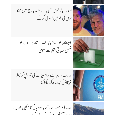
اسٹار فٹبالر لیونل میسی کے والد جارج میسی 68
برس کی عمر میں انتقال کر گئے
بلوچستان میں بدامنی، خضدار، قلات، حب میں
ضمنی بلدیاتی انتخابات ملتوی
وزارت خارجہ سے دستاویزات کی تصدیق کرانیوالا
غیرقانونی نیٹ ورک پکڑا گیا
حب ڈیم بھرنے کے باوجود پانی کا سنگین بحران،
300 صنعتیں بندش کے دہانے پر