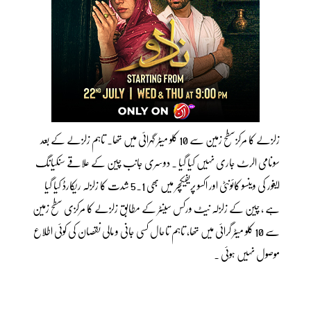
زلزلے کا مرکزسطح زمین سے 10 کلو میٹر گہرائی میں تھا۔ تاہم زلزلے کے بعد
سونامی الرٹ جاری نہیں کیا گیا ۔ دوسری جانب چین کے علاقے سنکیانگ
ایغور کی وینسو کائونٹی اور اکسو پریفیکچر میں بھی 5.1 شدت کا زلزلہ ریکارڈ کیا گیا
ہے ، چین کے زلزلہ نیٹ ورکس سینٹر کے مطابق زلزلے کا مرکزی سطح زمین
سے 10 کلو میٹر گرائی میں تھا، تاہم تاحال کسی جانی و مالی نقصان کی کوئی اطلاع
موصول نہیں ہوئی ۔