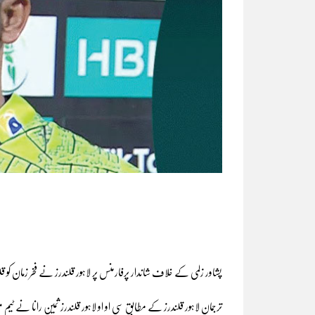
پشاور زلمی کے خلاف شاندار پرفارمنس پر لاہور قلندرز نے فخر زمان کو قل
ترجمان لاہور قلندرز کے مطابق سی او او لاہور قلندرز ثمین رانا نے ٹیم می