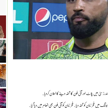
ندرز سٹی میں پلاٹ اور آئی فون کا تحفہ دینے کا اعلان کردیا۔
ٹنگ میں فخر زمان کو تحفہ دیا۔ فخر زمان کو آئی فون بھی انعام میں دیا گیا۔