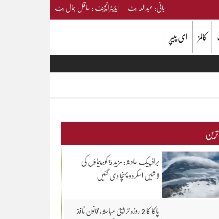
بانی: عبداللہ بٹ ایڈیٹرانچیف : عاقل جمال بٹ
کالمز
ای پیپر
 ترین
براڈ پیک حادثہ: مزید 5 کوہ پیماؤں کی
لاشیں اسکردو پہنچا دی گئیں
پاکا کا 2 روزہ تربیتی مباحثہ، قانون نافذ