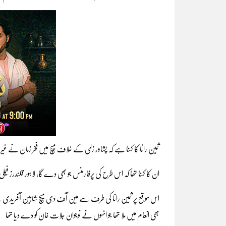
ثمین رانا کا کہنا ہے کہ پشاور زلمی کے خلاف میچ میں فخر زمان نے غیر 
ان کا کہنا تھا کہ اس طرح کی پرفارمنس جو بھی دے گا، لاہور قلندرز فی
اس موقع پر ثمین رانا کی طرف سے مین آف دی میچ شاہین آفریدی کے 
بھی انعام میں ملا تھا جو انہوں نے نوجوان جلات خان کو دے دیا تھا