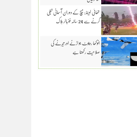
تھائی لینڈ: میچ کے دوران آسمانی بجلی
گرنے سے 24 سالہ فٹبالر ہلاک
انوکھا روبوٹ جو اڑنے اور تیرنے کی
صلاحیت رکھتا ہے