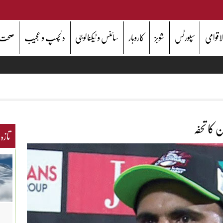
اقوامی
سپورٹس
شوبز
کاروبار
سائنس و ٹیکنالوجی
دلچسپ و عجیب
صحت
 کا تحفہ
تازہ