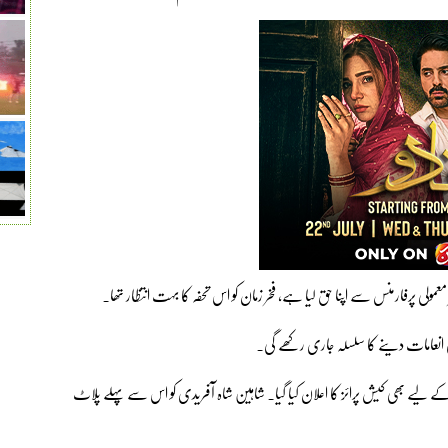
معمولی پرفارمنس سے اپنا حق لیا ہے، فخر زمان کو اس تحفہ کا بہت انتظار تھا۔
ملی انعامات دینے کا سلسلہ جاری رکھے گی۔
لیے بھی کیش پرائز کا اعلان کیا گیا۔ شاہین شاہ آفریدی کو اس سے پہلے پلاٹ