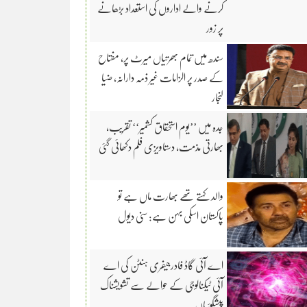
کرنے والے اداروں کی استعداد بڑھانے
پر زور
سندھ میں تمام بھرتیاں میرٹ پر، مفتاح
کے صدر پر الزامات غیر ذمہ دارانہ، ضیا
لنجار
جدہ میں ’’یوم استحقاق کشمیر‘‘ تقریب،
بھارتی مذمت، دستاویزی فلم دکھائی گئی
والد کہتے تھے بھارت ماں ہے تو
پاکستان اسکی بہن ہے: سنی دیول
اے آئی گاڈ فادرجیفری ہنٹن کی اے
آئی ٹیکنالوجی کے حوالے سے تشویشناک
پیشگوئیاں