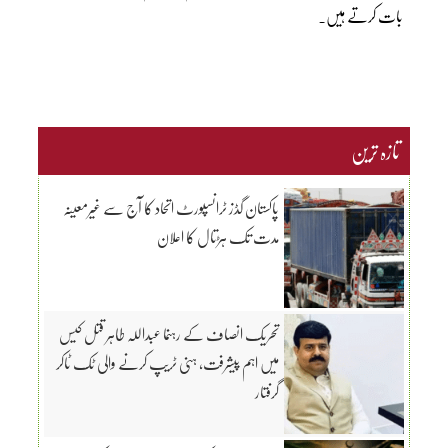
بات کرتے ہیں۔
تازہ ترین
پاکستان گڈز ٹرانسپورٹ اتحاد کا آج سے غیرمعینہ
مدت تک ہڑتال کا اعلان
تحریک انصاف کے رہنما عبداللہ طاہر قتل کیس
میں اہم پیشرفت، ہنی ٹریپ کرنے والی ٹک ٹاکر
گرفتار