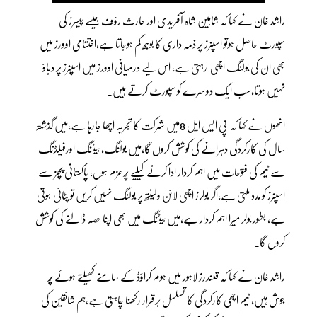
راشد خان نے کہا کہ شاہین شاہ آفریدی اور حارث رؤف جیسے پیسرز کی
سپورٹ حاصل ہوتو اسپنرز پر ذمہ داری کا بوجھ کم ہوجاتا ہے،اختتامی اوورز میں
بھی ان کی بولنگ اچھی رہتی ہے، اس لیے درمیانی اوورز میں اسپنرز پر دباؤ
نہیں ہوتا،سب ایک دوسرے کو سپورٹ کرتے ہیں۔
انھوں نے کہا کہ پی ایس ایل 8میں شرکت کا تجربہ اچھا جارہا ہے،میں گذشتہ
سال کی کارکردگی دہرانے کی کوشش کروں گا،میں بولنگ، بیٹنگ اورفیلڈنگ
سے ٹیم کی فتوحات میں اہم کردار ادا کرنے کیلیے پُرعزم ہوں، پاکستانی پچز سے
اسپنرز کو مدد ملتی ہے،اگر بولرز اچھی لائن ولینتھ پر بولنگ نہیں کریں تو پٹائی ہوتی
ہے، بطور بولر میرا اہم کردار ہے،میں بیٹنگ میں بھی اپنا حصہ ڈالنے کی کوشش
کروں گا۔
راشد خان نے کہا کہ قلندرز لاہور میں ہوم کراؤڈ کے سامنے کھیلتے ہوئے پُر
جوش ہیں، ٹیم اچھی کارکردگی کا تسلسل برقرار رکھنا چاہتی ہے،ہم شائقین کی