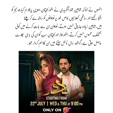
انھوں نے کہا کہ شاہین شاہ آفریدی نے بطور کپتان بہترین پرفارم کیا،وہ ٹیم کو
یکجا رکھتے اور ساتھی کھلاڑیوں خاص طور پر نوجوانوں کو ساتھ لے کر چلتے
ہیں،شاہین زیادہ جذباتی نہیں ہوتے، نوجوان ان سے بات کرنے میں کوئی
جھجھک محسوس نہیں کرتے، بطور بولر اور کپتان سب کو ان کی بڑی سپورٹ
حاصل ہوتی ہے، گزشتہ سال ٹائٹل جیتنے میں ان کا اہم کردار تھا۔