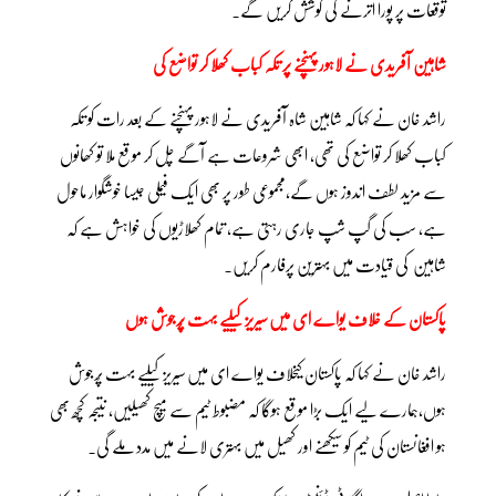
توقعات پر پورا اترنے کی کوشش کریں گے۔
شاہین آفریدی نے لاہور پہنچنے پر تکہ کباب کھلا کر تواضع کی
راشد خان نے کہا کہ شاہین شاہ آفریدی نے لاہور پہنچنے کے بعد رات کو تکہ
کباب کھلا کر تواضع کی تھی، ابھی شروعات ہے آگے چل کر موقع ملا تو کھانوں
سے مزید لطف اندوز ہوں گے،مجموعی طور پر بھی ایک فیملی جیسا خوشگوار ماحول
ہے، سب کی گپ شپ جاری رہتی ہے، تمام کھلاڑیوں کی خواہش ہے کہ
شاہین کی قیادت میں بہترین پرفارم کریں۔
پاکستان کے خلاف یواے ای میں سیریز کیلیے بہت پُرجوش ہوں
راشد خان نے کہا کہ پاکستان کیخلاف یواے ای میں سیریز کیلیے بہت پُرجوش
ہوں،ہمارے لیے ایک بڑا موقع ہوگا کہ مضبوط ٹیم سے میچ کھیلیں، نتیجہ کچھ بھی
ہو افغانستان کی ٹیم کو سیکھنے اور کھیل میں بہتری لانے میں مدد ملے گی۔