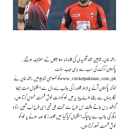
راشد خان، شاہین شاہ آفریدی کی قائدانہ صلاحیتوں کے معترف ہوگئے۔
پاکستان کرکٹ کی سب سے بڑی ویب سائٹ
www.cricketpakistan.com.pkکو خصوصی انٹرویو میں راشد خان نے
کہا کہ پاکستان آنے پر لاہور قلندرز کی جانب سے دل سے استقبال بہت اچھا
لگا، یہاں سے ملنے والے پیار پر میں خود کو بہت خوش قسمت محسوس کرتا ہوں،
گزشتہ برس جاتے وقت جس طرح سے محبت ملی تھی اسی طرح اب ثمین رانا و
دیگر کی جانب سے پُرتپاک استقبال کیا گیا، میں قلندرز کا حصہ ہونے پر خود کو
خوش قسمت تصور کرتا ہوں۔