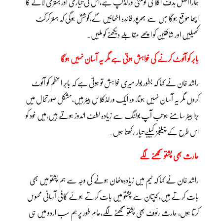
ہمارا اصل ہدف اگلا ٹی ٹوئنٹی ورلڈکپ ہے،اس کی تیاری اور بہتری لانے کا
اچھا موقع ہوگا جس سے بھرپور فائدہ اٹھائیں گے،کوشش ہوگی کہ بہتر کرکٹ
کھیلیں اور شائقین کو اچھے مقابلے دیکھنے کو ملیں۔
بابر کو آئوٹ کرنے کی خواہش ہوتی ہے مگر یہ آسان نہیں ہوگا
راشد خان نے کہا کہ بطور بولر میری خواہش تو ہوتی ہے کہ بابر اعظم کو آئوٹ
کروں مگر یہ آسان نہیں ہوتا، وہ ایک ورلڈکلاس بیٹر ہیں،مشکل صورتحال میں
بڑا بیٹر سامنے ہو تب آپ بولنگ سے زیادہ لطف اندوز ہوتے ہیں،میں خود کو
اس طرح کے چیلنجز کیلیے تیار رکھتا ہوں۔
حارث بھی پشتو سمجھنے لگے
راشد خان نے کہا کہ ٹیم میں زیادہ پٹھان ہونے کی وجہ سے ہم پشتو میں بھی
بات کرتے ہیں، کپتان سے پشتو میں بات کرتے ہوئے کافی آسانی محسوس
کرتا ہوں، حارث رئوف بھی پشتو سمجھنے لگے،عام طور پر ہم سب اردو میں ہی