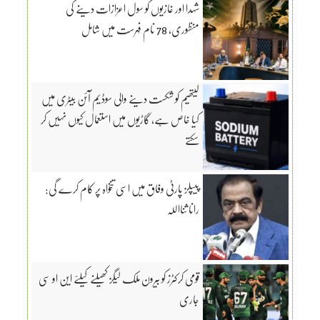
شہدا اور غازیوں کو سول اعزازات دینے کی
منظوری، 78 نام فہرست میں شامل
لیتھیم کو شکست دینے والی سوڈیم آئن بیٹری میں
کیا خاص ہے، گاڑیوں میں استعمال کیوں نہیں کر
سکتے
پیپلز پارٹی وفاق میں اسی تنخواہ پر کام کرے گی:
رانا ثنااللہ
قومی کرکٹرز کو بیرون ملک لیگز کھیلنے کیلئے این او سی
جاری