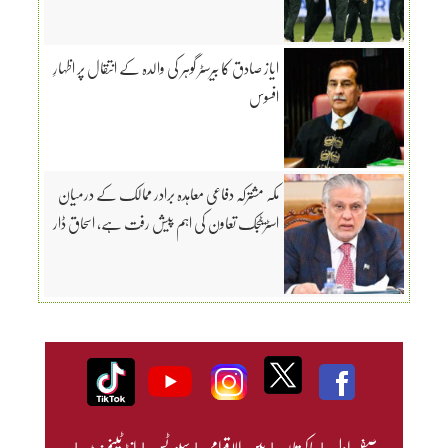
ایاز صادق کا بیرسٹر گوہر کی والدہ کے انتقال پر اظہارِ
افسوس
مکہ مشترکہ دفاعی معاہدہ برادر ممالک کے درمیان
اسٹریٹجک تعاون کی اہم پیش رفت ہے، اسحاق ڈار