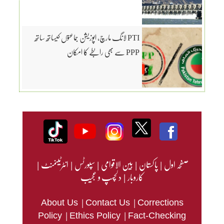
PTI لانگ مارچ، اپوزیشن جماعتوں کیساتھ ساتھ
PPP سے بھی رابطے کا امکان
صفحہ اول
|
پاکستان
|
بین الاقوامی
|
سپورٹس
|
انٹرٹینمنٹ
|
کاروبار
|
دلچسپ و عجیب
|
|
About Us
Contact Us
Corrections
|
|
Policy
Ethics Policy
Fact-Checking