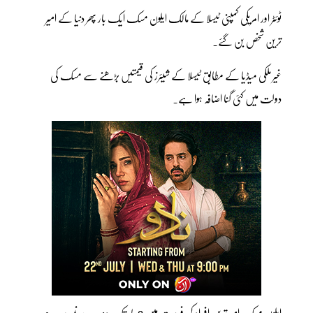
ٹوئٹر اور امریکی کمپنی ٹیسلا کے مالک ایلون مسک ایک بار پھر دنیا کے امیر
ترین شخص بن گئے۔
غیر ملکی میڈیا کے مطابق ٹیسلا کے شیئرز کی قیمتیں بڑھنے سے مسک کی
دولت میں کئی گنا اضافہ ہوا ہے۔
ایلون مسک امیر ترین افراد کی فہرست میں 2 ماہ تک دوسرے نمبر پر رہے