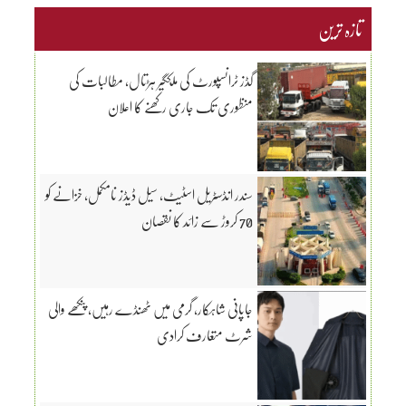
تازہ ترین
گڈز ٹرانسپورٹ کی ملکگیر ہڑتال، مطالبات کی
منظوری تک جاری رکھنے کا اعلان
سندر انڈسٹریل اسٹیٹ، سیل ڈیڈز نامکمل، خزانے کو
70 کروڑ سے زائد کا نقصان
جاپانی شاہکار، گرمی میں ٹھنڈے رہیں، پنکھے والی
شرٹ متعارف کرادی