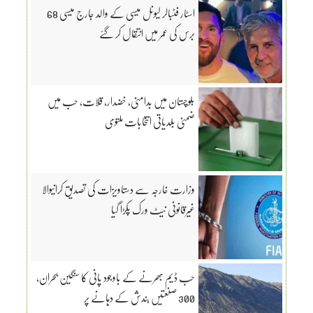
اسٹار فٹبالر لیونل میسی کے والد جارج میسی 68
برس کی عمر میں انتقال کر گئے
بلوچستان میں بدامنی، خضدار، قلات، حب میں
ضمنی بلدیاتی انتخابات ملتوی
وزارت خارجہ سے دستاویزات کی تصدیق کرانیوالا
غیرقانونی نیٹ ورک پکڑا گیا
حب ڈیم بھرنے کے باوجود پانی کا سنگین بحران،
300 صنعتیں بندش کے دہانے پر