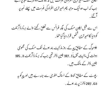
جب کہ اب وہ ایک مرتبہ پھر امیر ترین افراد کی فہرست میں پہلے نمبر پر
آگئے۔
اس سے قبل ایلون مسک کی جگہ فرانس سے تعلق رکھنے والے برنارڈ آرنلٹ
کو دنیا کا امیر ترین شخص قرار دیا گیا تھا۔
بلومبرگ کے مطابق پیر کے روز مارکیٹ بند ہونے تک مسک کی مجموعی
دولت کی مالیت تقریباً 187.1 بلین ڈالر تھی جب کہ برنارڈ آرنلٹ 185.3
بلین ڈالر کے مالک ہیں۔
رپورٹ کے مطابق ٹیسلا کے اسٹاک جنوری سے بڑھ رہے ہیں اور پیر کو یہ
207.63 ڈالرز پر بند ہوئے۔