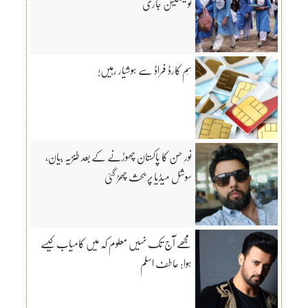
نوٹیفکیشن جاری
سِم کارڈ فراڈ سے ہوشیار رہیں!
نور حسن کا پاکستان چھوڑنے کے بعد طنزیہ بیان،
سوشل میڈیا پر بحث چھڑ گئی
مجھے آج تک نہیں معلوم کہ میں کامیاب کیسے
ہوا: عاطف اسلم