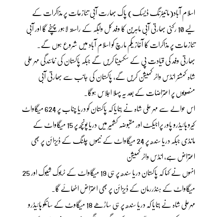
اسلام آباد(مانیٹرنگ ڈیسک) پاک بھارت آبی تنازعات پر مذاکرات کے
لیے 10 رکنی بھارتی آبی ماہرین کا وفد کل واہگہ کے راستہ لاہور پہنچے گا اور آبی
تنازعات پر مذاکرات کا آغاز یکم مارچ کو اسلام آباد میں شروع ہوں گے۔
بھارتی وفد کی قیادت پی کے سکسینا کریں گے جبکہ پاکستان کی نمائندگی مہر علی
شاہ کمشنر انڈس واٹر کمیشن کریں گے، پاکستان کی جانب سے بھارتی آبی
منصوبوں پر اعتراضات کے بعد یہ پہلا اجلاس ہوگا۔
اس حوالے سے مہر علی شاہ نے بتایا کہ پاکستان کو دریا چناب پر 624 میگاواٹ
کیرو ہائیڈرو پاور پراجیکٹ اور مقبوضہ کشمیر میں دریا پونچھ پر 15 میگاواٹ کے
مانڈی جبکہ دریا سندھ پر 24 میگاواٹ کے نیموں چلنگ کے ڈیزائن پر بھی
اعتراض ہے، انڈس واٹر کمیشن
انہوں نے کہا کہ پاکستان دریا سندھ پر ہی 19 میگاواٹ کے ٹربوک شیوک اور 25
میگاواٹ کے ہنڈررمان کے ڈیزائن پر بھی اعتراض اٹھائے گا۔
مہرعلی شاہ نے بتایا کہ دریا سندھ پر ہی ساڑھے 18 میگاوٹ کے سانکو ہائیڈرو