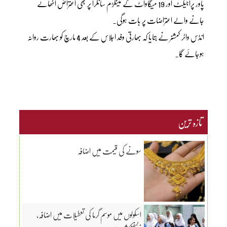
پاور پراجیکٹ اور 19 میگاواٹ کے مینگڑم سانگرا پر بھی اعتراض اٹھائے
جانے والے اعتراضات پر بات ہوگی۔
انڈس واٹر کمشنر نے بتایا کہ بھارتی وفد اجلاس کے بعد 4 مارچ کو بھارت روانہ
ہوجائے گا۔
تازہ ترین
سونے کی قیمت میں اضافہ
اسکولوں میں موسم گرما کی تعطیلات میں اضافہ،