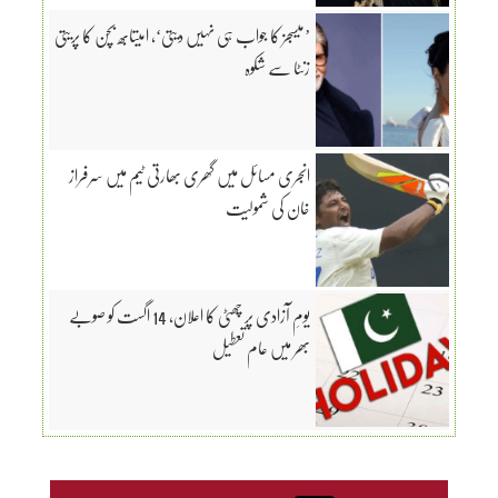
’میسجز کا جواب ہی نہیں دیتی‘، امیتابھ بچن کا پریتی
زنٹا سے شکوہ
انجری مسائل میں گھری بھارتی ٹیم میں سرفراز
خان کی شمولیت
یومِ آزادی پر چھٹی کا اعلان، 14 اگست کو صوبے
بھر میں عام تعطیل