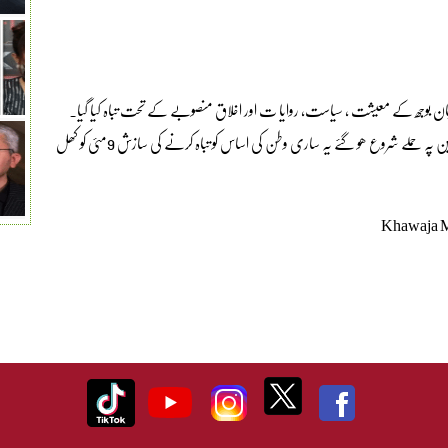
ں جان بوجھ کے معیشت ، سیاست، روایا ت اور اخلاق منصوبے کے تحت تباہ کیا گیا۔
معاشرے کو دیوالیہ کر دیا گیا۔اقتدار سے محرومی کےبعد ادارے اور آئین پہ حملے شروع ھو گئے یہ ساری وطن کی اساس کو تباہ کرنے کی سازش 9مئی کو کھل