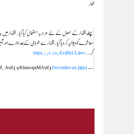
تھا۔
پہلے اقتدار کے حصول کے لئے ھر حربہ استعمال کیا گیا۔ اقتدار می
کر…
https://t.co/Er1BkUL9vv
December 31, 2023
— Khawaja M. Asif (@KhawajaMAsif)