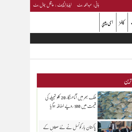
بانی: عبداللہ بٹ ایڈیٹرانچیف : عاقل جمال بٹ
کالمز
ای پیپر
 ترین
ملک بھر میں آٹامہنگا، 20 کلو تھیلے کی
قیمت میں 100 روپے اضافہ ہوگیا
پاکستان بار کونسل نے نئے صوبوں کے