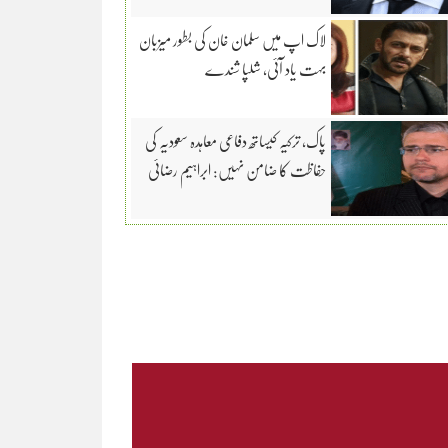
لاک اپ میں سلمان خان کی بطور میزبان
بہت یاد آئی، شلپا شندے
پاک، ترکیہ کیساتھ دفاعی معاہدہ سعودیہ کی
حفاظت کا ضامن نہیں: ابراہیم رضائی