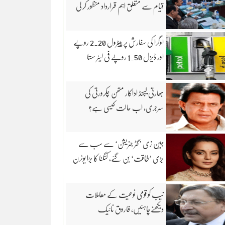
قیام سے متعلق اہم قرارداد منظور کر لی
اوگرا کی سفارش پر پیٹرول 2.20 روپے
اور ڈیزل 1.50 روپے فی لیٹر سستا
بھارتی لیجنڈ اداکار متھن چکرورتی کی
سرجری، اب حالت کیسی ہے؟
جین زی ’گٹر جنریشن‘ سے سب سے
بڑی ’طاقت‘ بن گئے، کنگنا کا بڑا یوٹرن
نیب کو قومی نوعیت کے معاملات
دیکھنےچاہئیں، فاروق نائیک