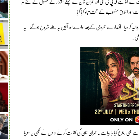
ٓصف نے کہا ہے کہ پی ٹی آئی اور عمران خان نے پہلے اقتدار کے حصول کے لئے ہر
ا ت اور اخلاق منصوبے کے تحت تباہ کیا گیا۔
الیہ کر دیا ۔اقتدار سے محرومی کےبعد ادارے اور آئین پہ حملے شروع ہو گئے۔ یہ
سے بھی رجوع کیا جارہاہے ۔ عمران خان کی کفالت کرنے والوں نے کبھی یہ سوچا