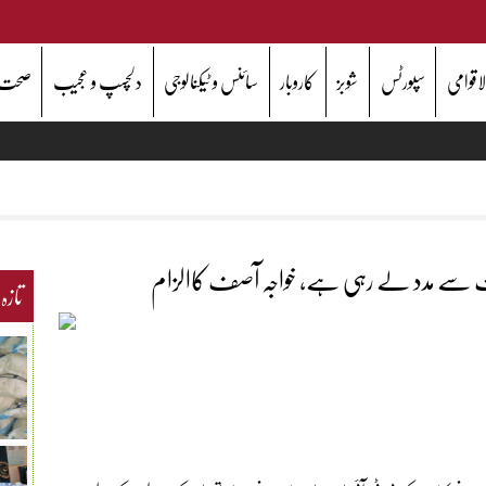
اقوامی
سپورٹس
شوبز
کاروبار
سائنس و ٹیکنالوجی
دلچسپ و عجیب
صحت
ھارت سے مدد لے رہی ہے، خواجہ آصف کاالزام
تازہ