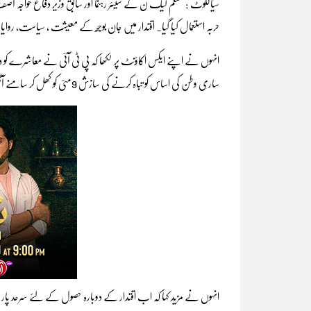
سیالکوٹ : مسلم لیگ ن کے سینئر رہنما اور سابق وزیر دفاع خواجہ ا
حربہ استعمال کیا گیا۔ اقتدار میں جان بوجھ کے معیشت ، سیاست، روای
انہوں نے اپنے ایکس اکاؤنٹ پر لکھا کہ پی ٹی آئی نے معاشرے کو دیو
ساری وطن کی اساس کو تباہ کرنے کی سازش 9مئی کو کھل کر سامنے آگئی۔
انہوں نے مزید کہا کہ اب اقتدار کے دوبارہ حصول کے لئے سرحد پار 