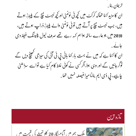
ترجمان بنا۔
ان کا مزید کہنا تھاکہ کرکٹ میں کچھ ٹی ٹوئنٹی اورکچھ ٹیسٹ میچ کے پلیئرز ہوتے
ہیں، جب ٹیسٹ میچ پر آتے ہیں تو ٹی ٹوئنٹی والے پلیئرز ڈراپ ہوتے ہیں،
2018 میں جو ہمارے ساتھ ہوا ہم کہہ رہے تھے صرف لیول پلیئنگ فیلڈ دی
جائے۔
ان کا کہنا ہے کہ میں نے بہت بار کہا بانی پی ٹی آئی کی سیڑھی کھینچ دیں گے
تو گرجائیں گے اور وہی ہوا، اگر کسی نے کوئی غلط کام کیا ہے تو اسے سزا ملنی
چاہیے، پی ڈی ایم بنانا میرا فیصلہ نہیں تھا۔
تازہ ترین
ملک بھر میں آٹامہنگا، 20 کلو تھیلے کی قیمت میں