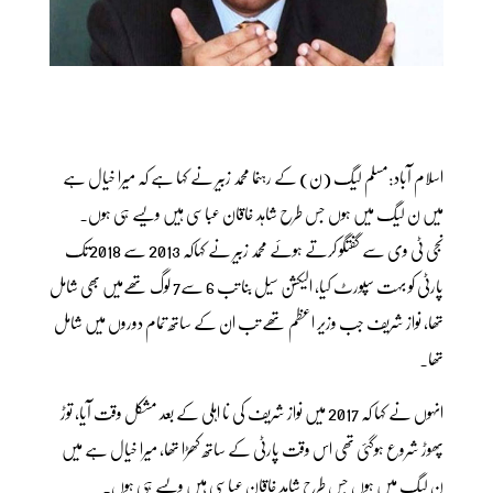
اسلام آباد:مسلم لیگ (ن) کے رہنما محمد زبیر نے کہا ہے کہ میرا خیال ہے
میں ن لیگ میں ہوں جس طرح شاہد خاقان عباسی ہیں ویسے ہی ہوں۔
نجی ٹی وی سے گفتگو کرتے ہوئے محمد زبیر نے کہاکہ 2013 سے 2018تک
پارٹی کو بہت سپورٹ کیا، الیکشن سیل بنا تب 6 سے7 لوگ تھےمیں بھی شامل
تھا، نواز شریف جب وزیر اعظم تھے تب ان کے ساتھ تمام دوروں میں شامل
تھا۔
انہوں نے کہا کہ 2017 میں نواز شریف کی نا اہلی کے بعد مشکل وقت آیا، توڑ
پھوڑ شروع ہوگئی تھی اس وقت پارٹی کے ساتھ کھڑا تھا، میرا خیال ہے میں
ن لیگ میں ہوں جس طرح شاہد خاقان عباسی ہیں ویسے ہی ہوں۔