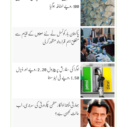
100 روپے اضافہ ہوگیا
پاکستان بار کونسل نے نئے صوبوں کے قیام سے
متعلق اہم قرارداد منظور کر لی
اوگرا کی سفارش پر پیٹرول 2.20 روپے اور ڈیزل
1.50 روپے فی لیٹر سستا
بھارتی لیجنڈ اداکار متھن چکرورتی کی سرجری، اب
حالت کیسی ہے؟