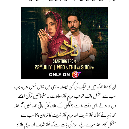
ان کا کہنا تھاکہ میں ن لیگ کی کسی فیصلہ سازی میں شامل نہیں ہوں، جب
سب سے مشکل وقت تھا تب مریم نواز معاملات نہ سنبھالتیں تو آج اچھے
دن نہ ہوتے، اس وقت 4 سے 5 لوگوں کے علاوہ کوئی جاتی عمرہ نہیں آتا تھا۔
محمد زبیر نے کہا کہ نواز شریف اور مریم نواز شریف کا ترجمان بننا سب سے
مشکل کام تھا، میرے لیے اعزاز کی بات ہے کہ نواز شریف اور مریم نواز کا