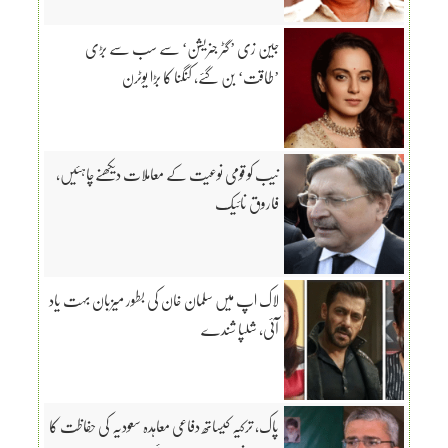
جین زی ’گٹر جنریشن‘ سے سب سے بڑی
’طاقت‘ بن گئے، کنگنا کا بڑا یوٹرن
نیب کو قومی نوعیت کے معاملات دیکھنےچاہئیں،
فاروق نائیک
لاک اپ میں سلمان خان کی بطور میزبان بہت یاد
آئی، شلپا شندے
پاک، ترکیہ کیساتھ دفاعی معاہدہ سعودیہ کی حفاظت کا