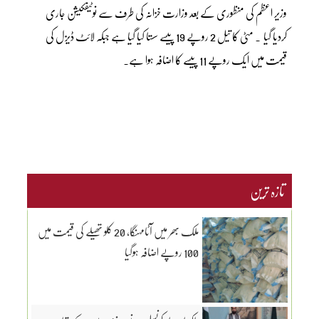
وزیر اعظم کی منظوری کے بعد وزارت خزانہ کی طرف سے نوٹیفکیشن جاری
کردیا گیا ۔ مٹی کا تیل 2 روپے 19 پیسے سستا کیا گیا ہے جبکہ لائٹ ڈیزل کی
قیمت میں ایک روپے 11 پیسے کا اضافہ ہوا ہے۔
تازہ ترین
ملک بھر میں آٹامہنگا، 20 کلو تھیلے کی قیمت میں
100 روپے اضافہ ہوگیا