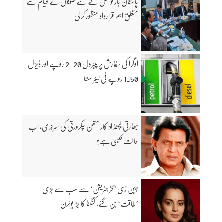
پاکستان بار کونسل نے نئے صوبوں کے قیام سے
متعلق اہم قرارداد منظور کر لی
اوگرا کی سفارش پر پیٹرول 2.20 روپے اور ڈیزل
1.50 روپے فی لیٹر سستا
بھارتی لیجنڈ اداکار متھن چکرورتی کی سرجری، اب
حالت کیسی ہے؟
جین زی ’گٹر جنریشن‘ سے سب سے بڑی
’طاقت‘ بن گئے، کنگنا کا بڑا یوٹرن