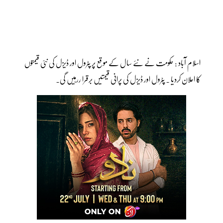
اسلام آباد : حکومت نے نئے سال کے موقع پر پٹرول اور ڈیزل کی نئی قیمتوں
کا اعلان کردیا ۔ پٹرول اور ڈیزل کی پرانی قیمتیں برقرا ررہیں گی۔