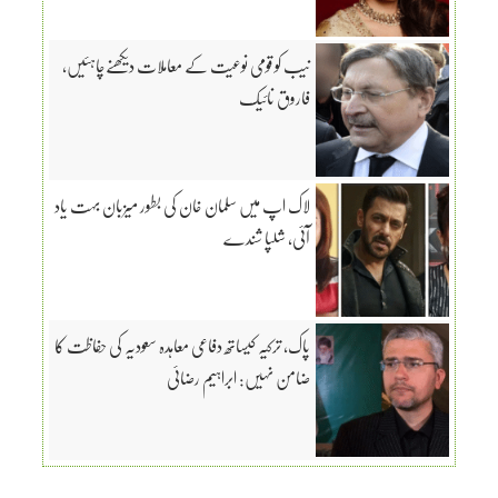
نیب کو قومی نوعیت کے معاملات دیکھنےچاہئیں،
فاروق نائیک
لاک اپ میں سلمان خان کی بطور میزبان بہت یاد
آئی، شلپا شندے
پاک، ترکیہ کیساتھ دفاعی معاہدہ سعودیہ کی حفاظت کا
ضامن نہیں: ابراہیم رضائی