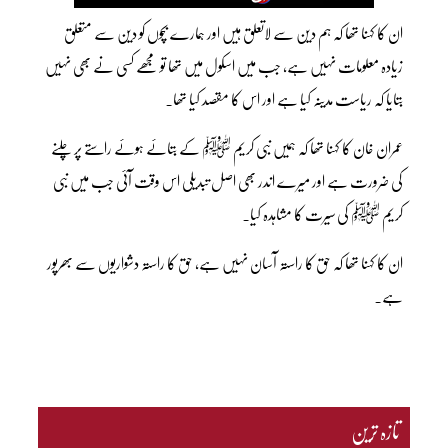
ان کا کہنا تھا کہ ہم دین سے لاتعلق ہیں اور ہمارے بچوں کو دین سے متعلق
زیادہ معلومات نہیں ہے، جب میں اسکول میں تھا تو مجھے کسی نے بھی نہیں
بتایا کہ ریاست مدینہ کیا ہے اور اس کا مقصد کیا تھا۔
عمران خان کا کہنا تھا کہ ہمیں نبی کریم ﷺ کے بتائے ہوئے راستے پر چلنے
کی ضرورت ہے اور میرے اندر بھی اصل تبدیلی اس وقت آئی جب میں نبی
کریم ﷺ کی سیرت کا مشاہدہ کیا۔
ان کا کہنا تھا کہ حق کا راستہ آسان نہیں ہے، حق کا راستہ دشواریوں سے بھرپور
ہے۔
تازہ ترین