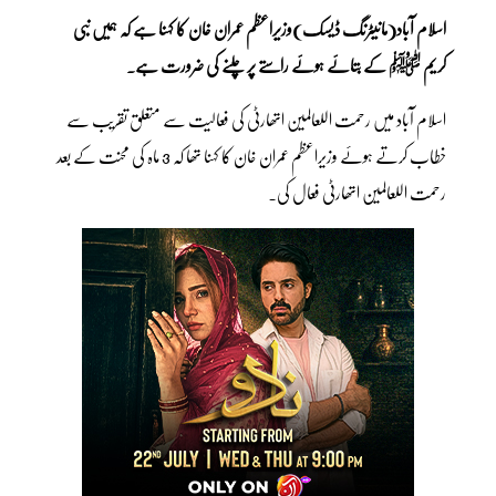
اسلام آباد(مانیٹرنگ ڈیسک)وزیراعظم عمران خان کا کہنا ہے کہ ہمیں نبی
کریم ﷺ کے بتائے ہوئے راستے پر چلنے کی ضرورت ہے۔
اسلام آباد میں رحمت اللعالمین اتھارٹی کی فعالیت سے متعلق تقریب سے
خطاب کرتے ہوئے وزیراعظم عمران خان کا کہنا تھا کہ 3 ماہ کی محنت کے بعد
رحمت اللعالمین اتھارٹی فعال کی۔