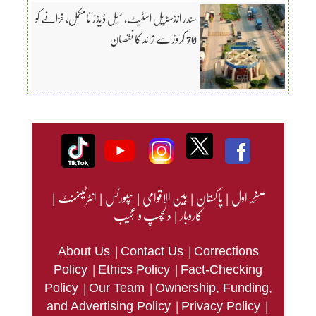
سندر انڈسٹریل اسٹیٹ، سیل ڈیڈز نامکمل، خزانے کو
70 کروڑ سے زائد کا نقصان
صفحہ اول
|
پاکستان
|
بین الاقوامی
|
سپورٹس
|
انٹرٹینمنٹ
|
کاروبار
|
دلچسپ و عجیب
|
|
About Us
Contact Us
Corrections
|
|
Policy
Ethics Policy
Fact-Checking
|
|
Policy
Our Team
Ownership, Funding,
|
|
and Advertising Policy
Privacy Policy