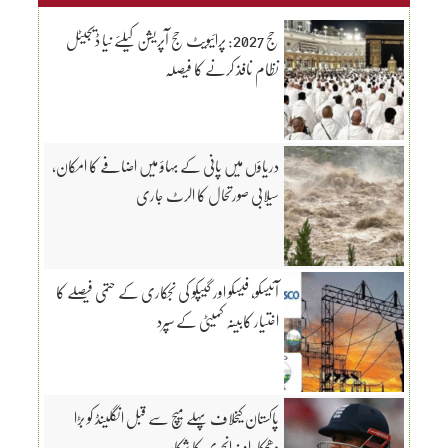
حج 2027: پرائیویٹ حج آپریشن کیلئے نیا ڈیجیٹل
نظام نافذ کرنے کا فیصلہ
دریاؤں میں پانی کے بہاؤ میں اضافے کا امکان،
سیلابی صورتحال کا الرٹ جاری
آئیسکو، فیسکو اور گیپکو کی نجکاری کے حتمی فیصلے کا
اختیار کابینہ کمیٹی کے سپرد
پاکستان کیخلاف پہلے میچ سے قبل انگلینڈ کو بڑا
دھچکا، اوپنر انجری کا شکار