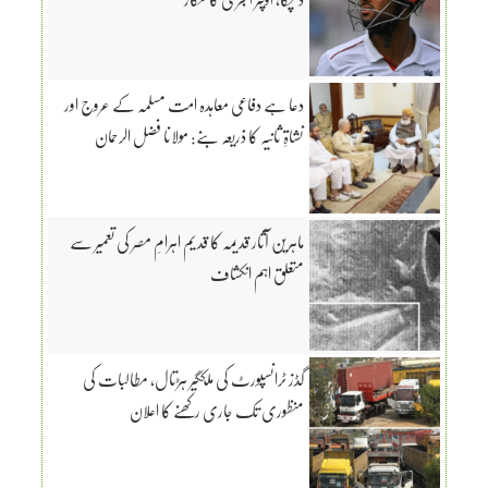
دعا ہے دفاعی معاہدہ امت مسلمہ کے عروج اور
نشاۃِ ثانیہ کا ذریعہ بنے: مولانا فضل الرحمان
ماہرین آثار قدیمہ کا قدیم اہرامِ مصر کی تعمیر سے
متعلق اہم انکشاف
گڈز ٹرانسپورٹ کی ملکگیر ہڑتال، مطالبات کی
منظوری تک جاری رکھنے کا اعلان