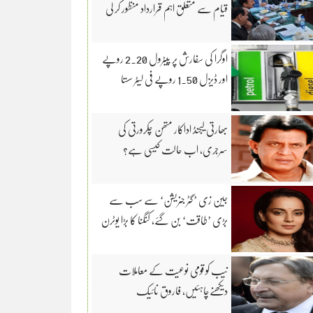
قیام سے متعلق اہم قرارداد منظور کر لی
اوگرا کی سفارش پر پیٹرول 2.20 روپے
اور ڈیزل 1.50 روپے فی لیٹر سستا
بھارتی لیجنڈ اداکار متھن چکرورتی کی
سرجری، اب حالت کیسی ہے؟
جین زی ’گٹر جنریشن‘ سے سب سے
بڑی ’طاقت‘ بن گئے، کنگنا کا بڑا یوٹرن
نیب کو قومی نوعیت کے معاملات
دیکھنےچاہئیں، فاروق نائیک