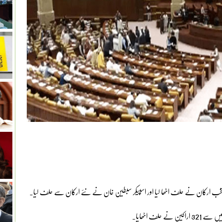
نتخب ارکان نے حلف اٹھا لیا اور اسپیکر سبطین خان نے نئے ارکان سے حلف لیا۔