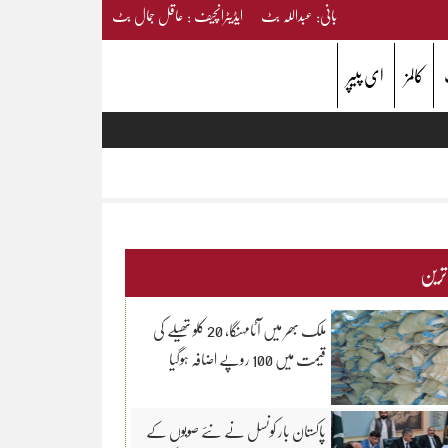
بانی: عبداللہ بٹ ایڈیٹرانچیف : عاقل جمال بٹ
کالمز
ای پیپر
 ترین
ملک بھر میں آٹامہنگا، 20 کلو تھیلے کی
قیمت میں 100 روپے اضافہ ہوگیا
پاکستان بار کونسل نے نئے صوبوں کے