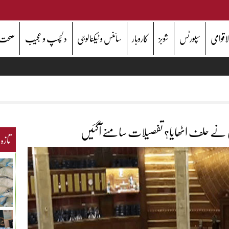
اقوامی
سپورٹس
شوبز
کاروبار
سائنس و ٹیکنالوجی
دلچسپ و عجیب
صحت
نے حلف اٹھایا؟ تفصیلات سامنے آگئیں
تازہ