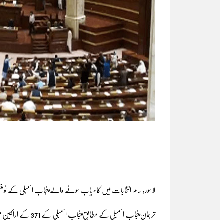
لاہور: عام انتخابات میں کامیاب ہونے والے پنجاب اسمبلی کے نوم
ترجمان پنجاب اسمبلی کے مطابق پنجاب اسمبلی کے 371 کے اراکین میں سے 321 اراکین نے حلف اٹھایا۔