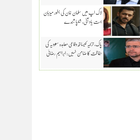
لاک اپ میں سلمان خان کی بطور میزبان
بہت یاد آئی، شلپا شندے
پاک، ترکیہ کیساتھ دفاعی معاہدہ سعودیہ کی
حفاظت کا ضامن نہیں: ابراہیم رضائی