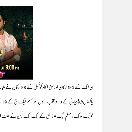
ن لیگ کے 193 ارکان اور سنی اتحاد کونسل کے 98 ارکان نے پنجاب اسمبلی میں حلف اٹھایا۔
پاکستان پیپلزپارٹی کے 13 نومنتخب ارکان اور مسلم لیگ ق کے 10 ارکان نےحلف اٹھایا جبکہ استحکام پاکستان پارٹی کے 5 ارکان نے حلف اٹھایا۔
تحریک لبیک، مسلم لیگ ضیاالحق کے ایک ایک رکن نے حلف اٹھ