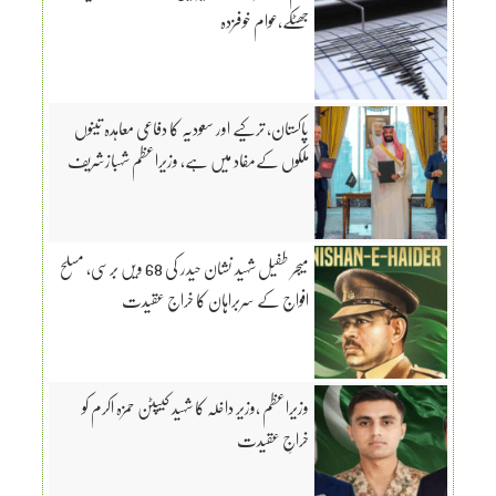
جھٹکے،عوام خوفزدہ
پاکستان، ترکیے اور سعودیہ کا دفاعی معاہدہ تینوں
ملکوں کےمفاد میں ہے، وزیراعظم شہبازشریف
میجر طفیل شہید نشان حیدر کی 68 ویں برسی، مسلح
افواج کے سربراہان کا خراج عقیدت
وزیراعظم ،وزیر داخلہ کا شہید کیپٹن حمزہ اکرم کو
خراجِ عقیدت