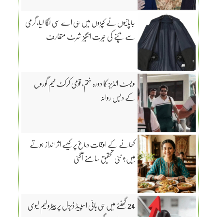
جاپانیوں نے کپڑوں میں ہی اے سی لگا لیا، گرمی
سے بچنے کی حیرت انگیز شرٹ متعارف
ویسٹ انڈیز کا دورہ ختم، قومی کرکٹ ٹیم گوروں
کے دیس روانہ
کھانے کے اوقات دماغ پر کیسے اثر انداز ہوتے
ہیں؟ نئی تحقیق سامنے آگئی
24 گھنٹے میں ہی ہائی اسپیڈ ڈیزل پر پیٹرولیم لیوی