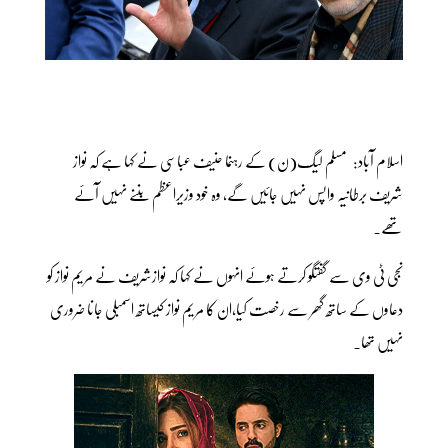
اسلام آباد: مسلم لیگ(ن) کے رہنما حنیف عباسی نے کہا ہے کہ نواز
شریف برطانیہ واپس نہیں جائیں گے، وہ خود وزیراعظم بننے نہیں آئے
تھے۔
نجی ٹی وی سے گفتگو کرتے ہوئے انہوں نے کہا کہ نوازشریف نے مریم نواز کو
دعاوں کے ساتھ گھر سے رخصت کیا،ان کا مریم نواز کیساتھ اسمبلی جانا ضروری
نہیں تھا۔