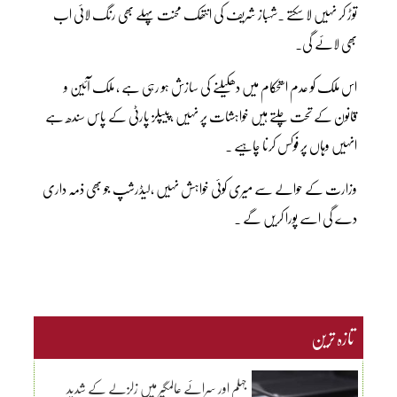
توڑ کر نہیں لا سکتے ۔شہباز شریف کی انتھک محنت پہلے بھی رنگ لائی اب
بھی لائے گی۔
اس ملک کو عدم استحکام میں دھکیلنے کی سازش ہو رہی ہے ، ملک آئین و
قانون کے تحت چلتے ہیں خواہشات پر نہیں ،پیپلز پارٹی کے پاس سندھ ہے
انہیں وہاں پر فوکس کرنا چاہیے ۔
وزارت کے حوالے سے میری کوئی خواہش نہیں ،لیڈرشپ جو بھی ذمہ داری
دے گی اسے پورا کریں گے ۔
تازہ ترین
جہلم اور سرائے عالمگیر میں زلزلے کے شدید