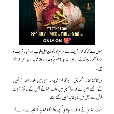
انہوں نے کہا کہ نواز شریف نے مریم نواز کو وزیراعلیٰ پنجاب اور شہباز شریف کو
وزیراعظم نامزد کیا ،ملک میں سیاسی استحکام کو صرف نواز شریف ہی حل کر سکتے
ہیں۔
ان کا کہنا تھا کہ مجھے یقین ہے کہ نواز شریف اسمبلی میں حلف اٹھانے آئیں
گے ، مجھے یقین ہے کہ وہ اسمبلی میں حلف اٹھانے آئیں گے ۔ نواز شریف
خوشی سے جیل میں یا برطانیہ نہیں گئے تھے۔
حنیف عباسی نے کہا کہ راولپنڈی کیلئے جوکرسکتا تھا کیا، آسمان سے تارے تو