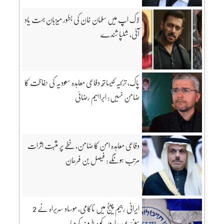
لاک اپ میں سلمان خان کی بطور میزبان بہت یاد
آئی، شلپا شندے
پاک، ترکیہ کیساتھ دفاعی معاہدہ سعودیہ کی حفاظت کا
ضامن نہیں: ابراہیم رضائی
دفاعی معاہدہ امن کا ضامن، خطے پر مثبت اثرات
مرتب ہونگے: فیصل بن فرحان
ایرانی رجیم چینج میں ناکامی، موساد سربراہ نے 2
سینئر عہدیداروں کو برطرف کردیا