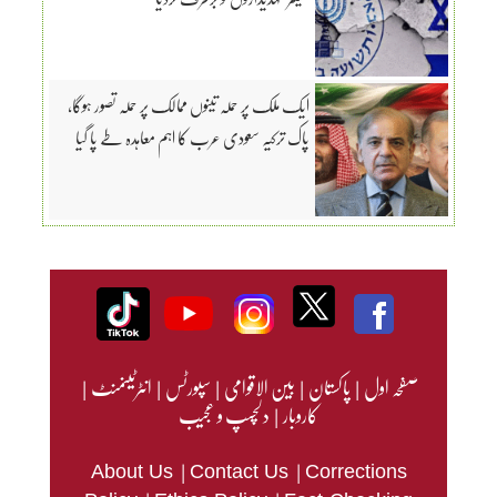
ایک ملک پر حملہ تینوں ممالک پر حملہ تصور ہوگا،
پاک ترکیہ سعودی عرب کا اہم معاہدہ طے پا گیا
صفحہ اول
|
پاکستان
|
بین الاقوامی
|
سپورٹس
|
انٹرٹینمنٹ
|
کاروبار
|
دلچسپ و عجیب
|
|
About Us
Contact Us
Corrections