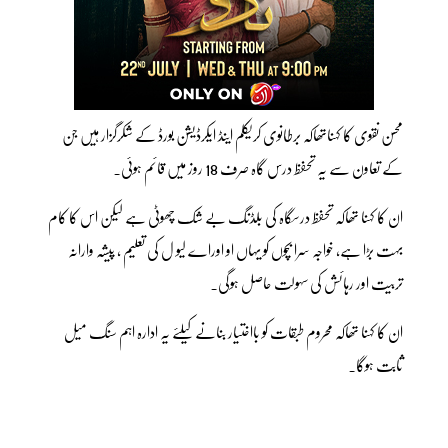
محسن نقوی کا کہناتھاکہ برطانوی کریکلم اینڈ ایکرڈیشن بورڈ کے شکرگزار ہیں جن
کے تعاون سے یہ تحفظ درس گاہ صرف 18 روز میں قائم ہوئی۔
ان کا کہنا تھاکہ تحفظ درسگاہ کی بلڈنگ بے شک چھوٹی ہے لیکن اس کا کام
بہت بڑا ہے، خواجہ سرا بچوں کو یہاں او اوراے لیو ل کی تعلیم ، پیشہ وارانہ
تربیت اور رہائش کی سہولت حاصل ہوگی۔
ان کا کہنا تھاکہ محروم طبقات کو بااختیار بنانے کیلئے یہ ادارہ اہم سنگ میل
ثابت ہوگا۔