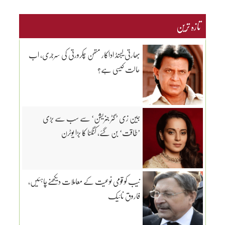
تازہ ترین
بھارتی لیجنڈ اداکار متھن چکرورتی کی سرجری، اب
حالت کیسی ہے؟
جین زی ’گٹر جنریشن‘ سے سب سے بڑی
’طاقت‘ بن گئے، کنگنا کا بڑا یوٹرن
نیب کو قومی نوعیت کے معاملات دیکھنےچاہئیں،
فاروق نائیک