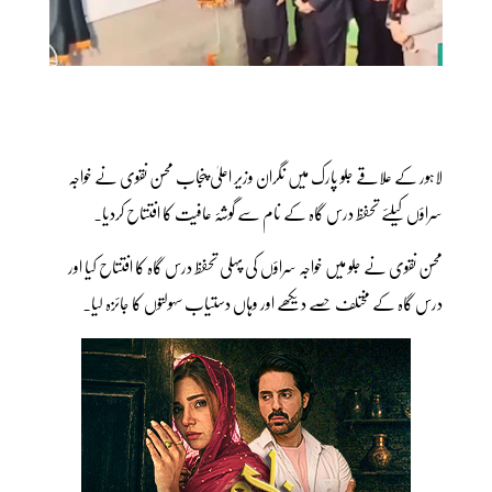
لاہور کے علاقے جلو پارک میں نگران وزیر اعلیٰ پنجاب محسن نقوی نے خواجہ
سراؤں کیلئے تحفظ درس گاہ کے نام سے گوشۂ عافیت کا افتتاح کردیا۔
محسن نقوی نے جلو میں خواجہ سراؤں کی پہلی تحفظ درس گاہ کا افتتاح کیا اور
درس گاہ کے مختلف حصے دیکھے اور وہاں دستیاب سہولتوں کا جائزہ لیا۔