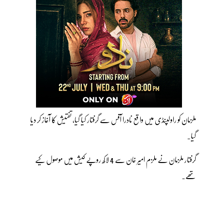
ملزمان کو راولپنڈی میں واقع نادرا آفس سے گرفتار کیا گیا، تفتیش کا آغاز کر دیا
گیا۔
گرفتار ملزمان نے ملزم امیر خان سے 4 لاکھ روپے کیش میں موصول کیے
تھے۔