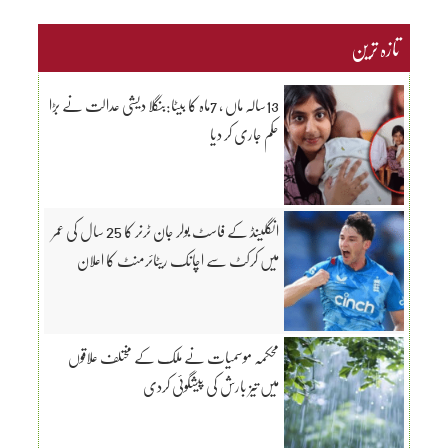
تازہ ترین
13سالہ ماں ، 7ماہ کا بیٹا:بنگلا دیشی عدالت نے بڑا
حکم جاری کر دیا
انگلینڈ کے فاسٹ بولر جان ٹرنر کا 25 سال کی عمر
میں کرکٹ سے اچانک ریٹائرمنٹ کا اعلان
محکمہ موسمیات نے ملک کے مختلف علاقوں
میں تیز بارش کی پیشگوئی کردی