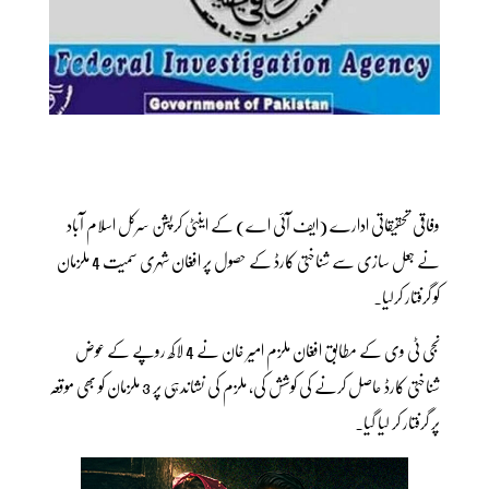
وفاقی تحقیقاتی ادارے (ایف آئی اے) کے اینٹی کرپشن سرکل اسلام آباد
نے جعل سازی سے شناختی کارڈ کے حصول پر افغان شہری سمیت 4 ملزمان
کو گرفتار کرلیا۔
نجی ٹی وی کے مطابق افغان ملزم امیر خان نے 4 لاکھ روپے کے عوض
شناختی کارڈ حاصل کرنے کی کوشش کی، ملزم کی نشاندہی پر 3 ملزمان کو بھی موقعہ
پر گرفتار کر لیا گیا۔