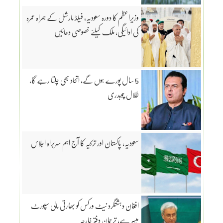
وزیراعظم کا دورہ سعودیہ، فیلڈ مارشل کے ہمراہ عمرہ
کی ادائیگی، ملک کیلئے خصوصی دعائیں
5 سال پورے ہوں گے، اتحاد بھی چلتا رہے گا،
طلال چوہدری
سعودیہ، پاکستان اور ترکیہ کا آج اہم سربراہ اجلاس
افغان دہشتگرد نیٹ ورکس کو بھارتی مالی سپورٹ
میسر ہے، ترجمان دفتر خارجہ