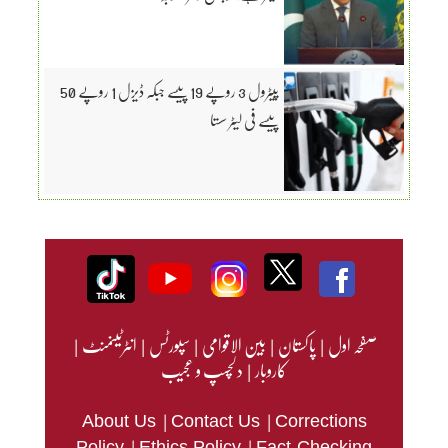
پیٹرول 3 روپے 19 پیسے جبکہ ڈیزل 1 روپے 50
پیسے فی لیٹر سستا
صفحہ اول
|
پاکستان
|
بین الاقوامی
|
سپورٹس
|
انٹرٹینمنٹ
|
کاروبار
|
دلچسپ و عجیب
|
|
About Us
Contact Us
Corrections
|
|
Policy
Ethics Policy
Fact-Checking