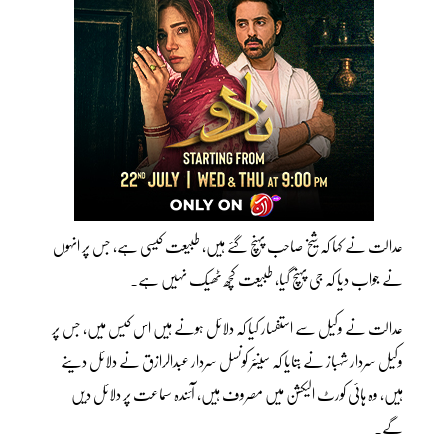
عدالت نے کہا کہ شیخ صاحب پہنچ گئے ہیں، طبیعت کیسی ہے، جس پر انہوں
نے جواب دیا کہ جی پہنچ گیا، طبیعت کچھ ٹھیک نہیں ہے۔
عدالت نے وکیل سے استفسار کیا کہ دلائل ہونے ہیں اس کیس میں، جس پر
وکیل سردار شہباز نے بتایا کہ سینئر کونسل سردار عبدالرازق نے دلائل دینے
ہیں، وہ ہائی کورٹ الیکشن میں مصروف ہیں، آئندہ سماعت پر دلائل دیں
گے۔