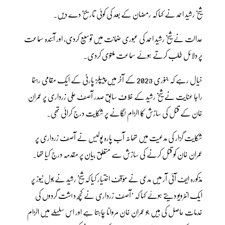
شیخ رشید احمد نے کہا کہ رمضان کے بعد کی کوئی تاریخ دے دیں۔
عدالت نے شیخ رشید احمد کی عبوری ضمانت میں توسیع کردی، اور آئندہ سماعت
پر دلائل طلب کرتے ہوئے سماعت ملتوی کردی۔
خیال رہے کہ جنوری 2023 کے آخر میں پیپلز پارٹی کے ایک مقامی رہنما
راجا عنایت نے شیخ رشید کے خلاف سابق صدر آصف علی زرداری پر عمران
خان کے قتل کی سازش کا الزام لگانے پر شکایت درج کرائی تھی۔
شکایت گزار کی مدعیت میں تھانہ آب پارہ پولیس نے آصف زرداری پر
عمران خان کو قتل کرنے کی سازش سے متعلق بیان پر مقدمہ درج کیا تھا۔
مذکورہ ایف آئی آر میں مدعی نے مؤقف اختیار کیا کہ شیخ رشید نے بول نیوز پر
ایک انٹرویو دیتے ہوئے کہا کہ ’آصف زرداری نے کچھ دہشت گردوں کی
خدمات حاصل کی ہیں جو عمران خان مروانا چاہتا ہے اور اس سلسلے میں الزام