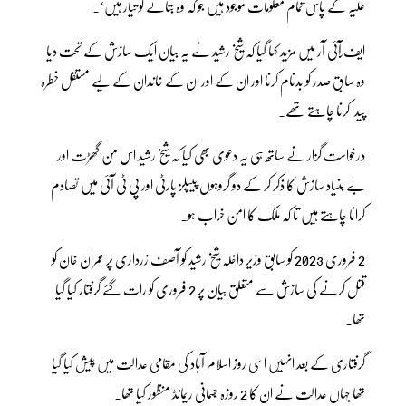
علیہ کے پاس تمام معلومات موجود ہیں جو کہ وہ بتانے کو تیار ہیں‘۔
ایف ؔآئی آر میں مزید کہا گیا کہ شیخ رشید نے یہ بیان ایک سازش کے تحت دیا
وہ سابق صدر کو بدنام کرنا اور ان کے اور ان کے خاندان کے لیے مستقل خطرہ
پیدا کرنا چاہتے تھے۔
درخواست گزار نے ساتھ ہی یہ دعویٰ بھی کیا کہ شیخ رشید اس من گھڑت اور
بے بنیاد سازش کا ذکر کر کے دو گروہوں پیپلز پارٹی اور پی ٹی آئی میں تصادم
کرانا چاہتے ہیں تا کہ ملک کا امن خراب ہو۔
2 فروری 2023 کو سابق وزیر داخلہ شیخ رشید کو آصف زرداری پر عمران خان کو
قتل کرنے کی سازش سے متعلق بیان پر 2 فروری کو رات گئے گرفتار کیا گیا
تھا۔
گرفتاری کے بعد انہیں اسی روز اسلام آباد کی مقامی عدالت میں پیش کیا گیا
تھا جہاں عدالت نے ان کا 2 روزہ جسمانی ریمانڈ منظور کیا تھا۔