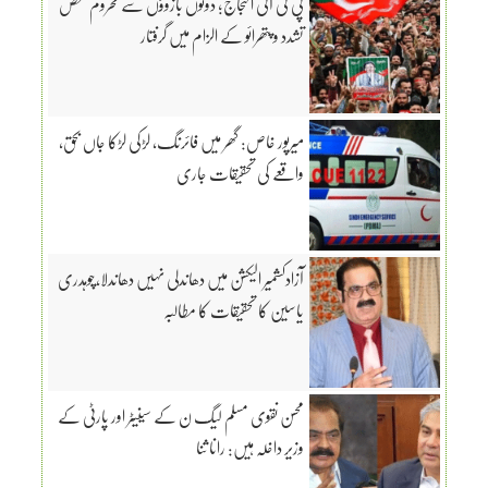
پی ٹی آئی احتجاج؛ دونوں بازوؤں سے محروم شخص
تشدد و پتھرائو کے الزام میں گرفتار
میرپور خاص: گھر میں فائرنگ، لڑکی لڑکا جاں بحق،
واقعے کی تحقیقات جاری
آزادکشمیر الیکشن میں دھاندلی نہیں دھاندلا،چوہدری
یاسین کا تحقیقات کا مطالبہ
محسن نقوی مسلم لیگ ن کے سینیٹر اور پارٹی کے
وزیر داخلہ ہیں: رانا ثنا