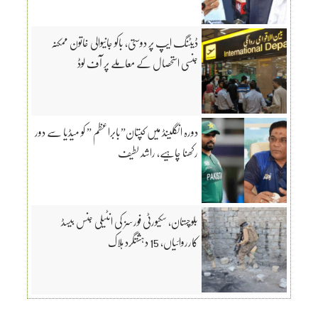
ڈیٹنگ ایپ پر دوستی، باکو جانیوالی خاتون ممکنہ
جنسی استحصال کے معاملے پر آف لوڈ
دورہ انگلینڈ میں کپتان”بابراعظم ” کو میڈیا سے دور
رکھنا چاہیے، راشد لطیف
بلوچستان، سکیورٹی فورسز کی انٹیلی جنس بیسڈ
کارروائیاں، 15 دہشتگرد ہلاک