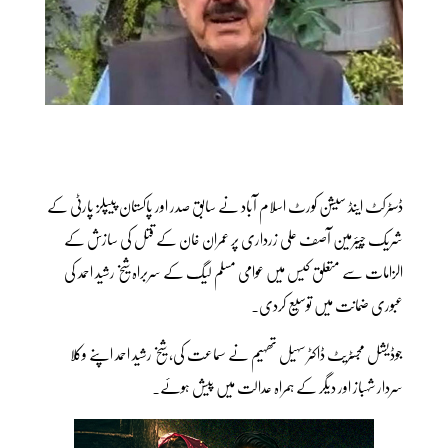
ڈسٹرکٹ اینڈ سیشن کورٹ اسلام آباد نے سابق صدر اور پاکستان پیپلز پارٹی کے
شریک چیئرمین آصف علی زرداری پر عمران خان کے قتل کی سازش کے
الزامات سے متعلق کیس میں عوامی مسلم لیگ کے سربراہ شیخ رشید احمد کی
عبوری ضمانت میں توسیع کردی۔
جوڈیشل مجسٹریٹ ڈاکٹر سہیل تھہیم نے سماعت کی، شیخ رشید احمد اپنے وکلا
سردار شہباز اور دیگر کے ہمراہ عدالت میں پیش ہوئے۔