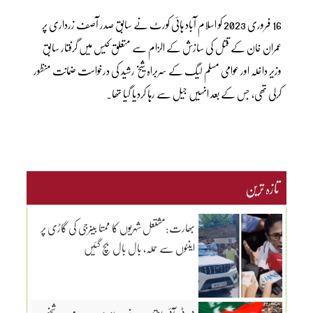
16 فروری 2023 کو اسلام آباد ہائی کورٹ نے سابق صدر آصف زرداری پر
عمران خان کے قتل کی سازش کے الزام سے متعلق کیس میں گرفتار سابق
وزیر داخلہ اور عوامی مسلم لیگ کے سربراہ شیخ رشید کی درخواست ضمانت منظور
کرلی تھی، جس کے بعد انہیں جیل سے رہا کردیا گیا تھا۔
تازہ ترین
بھارت:مشتعل شہریوں کا ممتا بینرجی کی گاڑی پر
اینٹوں سے حملہ، بال بال بچ گئیں