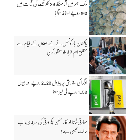
ملک بھر میں آٹامہنگا، 20 کلو تھیلے کی قیمت میں
100 روپے اضافہ ہوگیا
پاکستان بار کونسل نے نئے صوبوں کے قیام سے
متعلق اہم قرارداد منظور کر لی
اوگرا کی سفارش پر پیٹرول 2.20 روپے اور ڈیزل
1.50 روپے فی لیٹر سستا
بھارتی لیجنڈ اداکار متھن چکرورتی کی سرجری، اب
حالت کیسی ہے؟