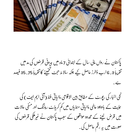
پاکستان نے رواں مالی سال کے ابتدائی 7 ماہ میں بیرونی قرضوں کی مد میں
تقریباً 6.3 ارب ڈالرز حاصل کیے جوکہ سالانہ بجٹ تخمینے کا تقریباً 35.75 فیصد
ہے۔
نجی اخبار کی رپورٹ کے مطابق بین الاقوامی مالیاتی فنڈ (آئی ایم ایف) کی
حمایت کے باوجود عالمی مالیاتی منڈیاں میں کم کریڈٹ ریٹنگ اور منفی حالات
میں قرض لینے کے محدود مواقعوں کے سبب پاکستان نے غیرملکی قرضوں کی
صورت میں یہ رقم حاصل کی۔