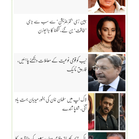
جین زی ’گٹر جنریشن‘ سے سب سے بڑی
’طاقت‘ بن گئے، کنگنا کا بڑا یوٹرن
نیب کو قومی نوعیت کے معاملات دیکھنےچاہئیں،
فاروق نائیک
لاک اپ میں سلمان خان کی بطور میزبان بہت یاد
آئی، شلپا شندے
پاک، ترکیہ کیساتھ دفاعی معاہدہ سعودیہ کی حفاظت کا