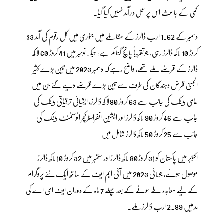
کمی کے باعث اس پر عمل درآمد نہیں کیا گیا۔
دسمبر کے 1.62 ارب ڈالرز کے مقابلے میں جنوری میں کل رقوم کی آمد 33
کروڑ 10 لاکھ ڈالرز رہی، جو تقریباً پانچ گنا کم ہے، جبکہ نومبر میں 41 کروڑ 60 لاکھ
ڈالرز کے قرضے ملے تھے، واضح رہے کہ دسمبر 2023 میں تین بڑے کثیر
الجہتی قرض دہندگان کی طرف سے تین بڑے قرضے دیے گئے جن میں
عالمی بینک کی جانب سے 63 کروڑ 80 لاکھ ڈالرز، ایشیائی ترقیاتی بینک کی
جانب سے 46 کروڑ 90 لاکھ ڈالرز اور ایشین انفراسٹرکچر انوسٹمنٹ بینک کی
جانب سے 25 کروڑ 50 لاکھ ڈالرز شامل ہیں۔
اکتوبر میں پاکستان کو 31 کروڑ 80 لاکھ ڈالرز اور ستمبر میں 32 کروڑ 10 لاکھ ڈالرز
موصول ہوئے، جولائی 2023 میں آئی ایم ایف کے ساتھ ایک نئے پروگرام
کے لیے معاہدہ طے ہونے کے بعد پہلے 7 ماہ کے دوران ایف ای اے کی
مد میں 2.89 ارب ڈالرز ملے۔