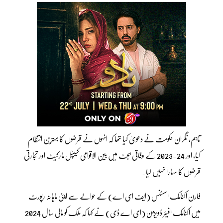
تاہم، نگران حکومت نے دعویٰ کیا تھا کہ انہوں نے قرضوں کا بہترین انتظام
کیا، اور 24-2023 کے وفاقی بجٹ میں بین الاقوامی کیپٹل مارکیٹ اور تجارتی
قرضوں کا سہارا نہیں لیا۔
فارن اکنامک اسسٹنس (ایف ای اے) کے حوالے سے اپنی ماہانہ رپورٹ
میں اکنامک افیئر ڈویژن (ای اے ڈی) نے کہا کہ ملک کو مالی سال 2024