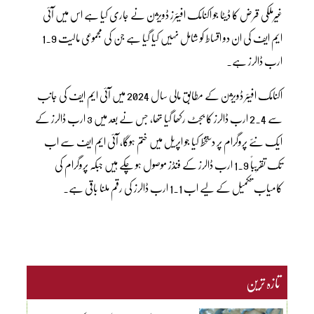
غیرملکی قرض کا ڈیٹا جو اکنامک افیئرز ڈویژن نے جاری کیا ہے اس میں آئی
ایم ایف کی ان دو اقساط کو شامل نہیں کیا گیا ہے جن کی مجموعی مالیت 1.9
ارب ڈالرز ہے۔
اکنامک افیئر ڈویژن کے مطابق مالی سال 2024 میں آئی ایم ایف کی جانب
سے 2.4 ارب ڈالرز کا بجٹ رکھا گیا تھا، جس نے بعد میں 3 ارب ڈالرز کے
ایک نئے پروگرام پر دستخط کیا جو اپریل میں ختم ہوگا، آئی ایم ایف سے اب
تک تقریباً 1.9 ارب ڈالرز کے فنڈز موصول ہو چکے ہیں جبکہ پروگرام کی
کامیاب تکمیل کے لیے اب 1.1 ارب ڈالرز کی رقم ملنا باقی ہے۔
تازہ ترین