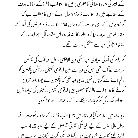
کے ابتدائی 7 ماہ (جولائی تا جنوری) میں 17.6 ارب ڈالرز کے سالانہ ہدف
کے مقابلے میں 6.3 ارب ڈالرز موصول ہوئے، اس کا مطلب ہے کہ
گزشتہ برس کے اسی عرصے کے دوران 6.134 ارب ڈالر قرضوں کی آمد کے
مقابلے میں صرف 17 کروڑ ڈالرز کا اضافہ ہوا، اُس وقت آئی ایم ایف کے
ساتھ چیلنجز کی وجہ سے مشکل حالات تھے۔
کم رقوم کی آمد کی بنیادی وجہ منفی بین الاقوامی ماحول اور ملک کی ناقص
کریڈٹ ریٹنگ تھی، جس کی وجہ سے بین الاقوامی کیپٹل مارکیٹس پاکستان کو
رقم دینے سے گریزاں تھیں، یہی وجہ تھی کہ پاکستان نے یورو بانڈ شروع
کرنے کا 1.5 ارب ڈالرز کا منصوبہ بین الاقوامی کیپٹل مارکیٹوں کی زیادہ شرح
سود اور ملک کی کم کریڈٹ ریٹنگ کے باعث سے مؤخر کردیا۔
رپورٹ میں سامنے آیا کہ بانڈز میں 1.5 ارب ڈالرز کے علاوہ، حکومت نے
رواں مالی سال کے لیے غیر ملکی تجارتی قرضوں کے لیے مزید 4.5 ارب
ڈالرز لینے کا ہدف بھی بجٹ میں رکھا تھا لیکن کرنٹ اکاؤنٹ خسارے میں