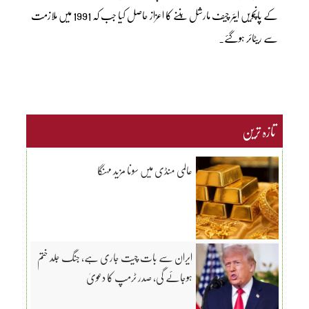
کے پانچویں ایئر چیف مارشل بننے کا اعزاز حاصل کیا جب کہ 1991 میں ملازمت
سے ریٹائر ہوگئے۔
تازہ ترین
عالمی منڈی میں سونا مزید مہنگا
ایران سے بات چیت جاری ہے، جنگ جلد ختم
ہوجائے گی، صدر ٹرمپ کا دعویٰ