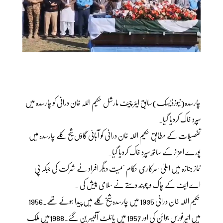
چارسدہ(نیوزڈیسک)سابق ایئر چیف مارشل حکیم اللہ خان درانی کو چارسدہ میں
سپرد خاک کردیا گیا۔
تفصیلات کے مطابق حکیم اللہ خان درانی کو آبائی گاؤں شیح کلے چارسدہ میں
پورے اعزاز کے ساتھ سپرد خاک کردیا گیا۔
نماز جنازہ میں اعلیٰ سرکاری حکام سمیت دیگر افراد نے شرکت کی جبکہ پی
اے ایف کے چاک و چوبند دستے نے سلامی پیش کی ۔
حکیم اللہ خان درانی 1935 میں چارسدہ شیخ کلے میں پیدا ہوئے تھے۔1956
میں ائیر فورس جوائن کی اور 1957 میں پائلٹ آفیسر بن گئے۔1988میں ملک