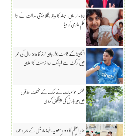
13سالہ ماں ، 7ماہ کا بیٹا:بنگلا دیشی عدالت نے بڑا
حکم جاری کر دیا
انگلینڈ کے فاسٹ بولر جان ٹرنر کا 25 سال کی عمر
میں کرکٹ سے اچانک ریٹائرمنٹ کا اعلان
محکمہ موسمیات نے ملک کے مختلف علاقوں
میں تیز بارش کی پیشگوئی کردی
وزیراعظم کا دورہ سعودیہ، فیلڈ مارشل کے ہمراہ عمرہ