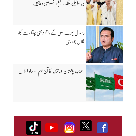
کی ادائیگی، ملک کیلئے خصوصی دعائیں
5 سال پورے ہوں گے، اتحاد بھی چلتا رہے گا،
طلال چوہدری
سعودیہ، پاکستان اور ترکیہ کا آج اہم سربراہ اجلاس