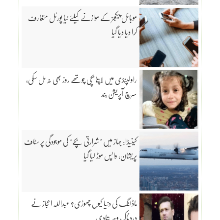
موبائل پیکجز کے موازنے کیلئے نیا پورٹل متعارف
کرا دیا دیا گیا
راولپنڈی میں لاپتا بچی چوتھے روز بھی نہ مل سکی،
سرچ آپریشن بند
کینیڈا: جہاز میں ’شرارتی بچے‘ کی موجودگی پر سٹاف
پریشان، واپس موڑ لیا گیا
ماڈلنگ کی دنیا کیوں چھوڑی؟ عبداللہ اعجاز نے
دردناک وجہ بتادی