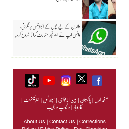
والدین کے لیے بچوں کے اکاؤنٹس پر نگرانی،
واٹس ایپ نے اہم فیچر متعارف کرا نا شروع کر دیا
صفحہ اول
|
پاکستان
|
بین الاقوامی
|
سپورٹس
|
انٹرٹینمنٹ
|
کاروبار
|
دلچسپ و عجیب
|
|
About Us
Contact Us
Corrections
|
|