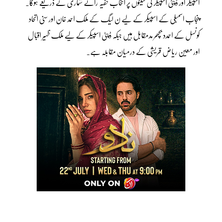
اسپیکر اور ڈپٹی اسپیکر کی سیٹوں پر انتخاب خفیہ رائے شماری کے ذریعے ہوگا۔
پنجاب اسمبلی کے اسپیکر کے لیے ن لیگ کے ملک احمد خان اور سنی اتحاد
کونسل کے احمدد بچھر مدمقابل ہیں جبکہ ڈپٹی اسپیکر کے لیے ملک ظہیر اقبال
اور معین ریاض قریشی کے درمیان مقابلہ ہے۔