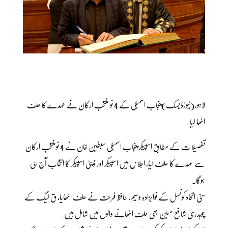
لاہور(نیوزڈیسک)پنجاب اسمبلی کے 4 نو منتخب ارکان نے عہدے کا حلف
اٹھا لیا۔
تفصیلا ت کے مطابق اسپیکر پنجاب اسمبلی سبطین خان نے 4 نومنتخب ارکان
سے عہدے کا حلف لیا، اجلاس میں اسپیکر اور ڈپٹی اسپیکر کا انتخاب آج ہی
ہوگا۔
سنی اتحاد کونسل کے نوابزادہ وسیم، حافظ فرحت نے حلف اٹھایا، ق لیگ کے
چوہدری شافع حسین بھی حلف اٹھانے والوں میں شامل ہیں۔