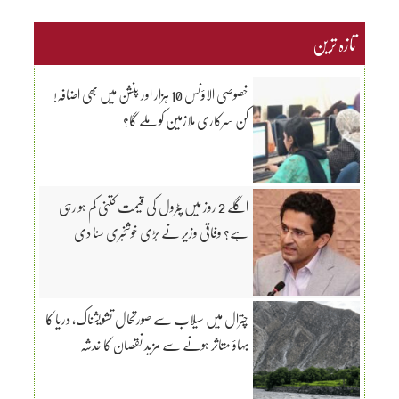
تازہ ترین
خصوصی الاؤنس 10 ہزار اور پنشن میں بھی اضافہ!
کن سرکاری ملازمین کو ملے گا؟
اگلے 2 روز میں پٹرول کی قیمت کتنی کم ہو رہی
ہے؟ وفاقی وزیر نے بڑی خوشخبری سنا دی
چترال میں سیلاب سے صورتحال تشویشناک، دریا کا
بہاؤ متاثر ہونے سے مزید نقصان کا خدشہ