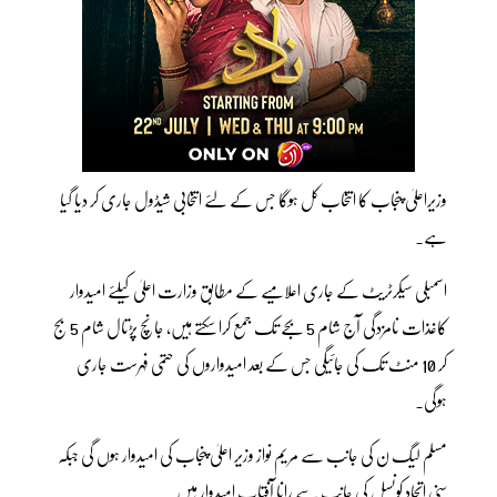
وزیراعلیٰ پنجاب کا انتخاب کل ہوگا جس کے لئے انتخابی شیڈول جاری کر دیا گیا
ہے۔
اسمبلی سیکرٹریٹ کے جاری اعلامیے کے مطابق وزارت اعلیٰ کیلئے امیدوار
کاغذات نامزدگی آج شام 5 بجے تک جمع کرا سکتے ہیں، جانچ پڑتال شام 5 بج
کر 10 منٹ تک کی جائیگی جس کے بعد امیدواروں کی حتمی فہرست جاری
ہوگی۔
مسلم لیگ ن کی جانب سے مریم نواز وزیر اعلیٰ پنجاب کی امیدوار ہوں گی جبکہ
سنی اتحاد کونسل کی جانب سے رانا آفتاب امیدوار ہیں۔