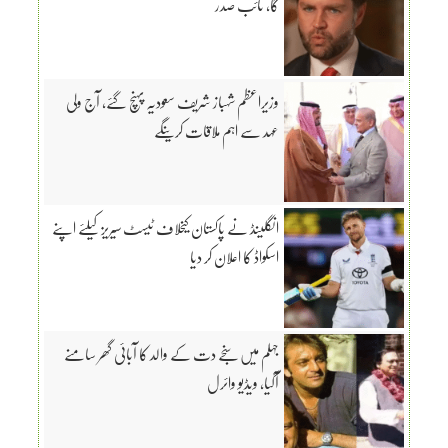
گا، نائب صدر
وزیراعظم شہباز شریف سعودیہ پہنچ گئے، آج ولی
عہد سے اہم ملاقات کرینگے
انگلینڈ نے پاکستان کیخلاف ٹیسٹ سیریز کیلئے اپنے
اسکواڈ کا اعلان کر دیا
جہلم میں سنجے دت کے والد کا آبائی گھر سامنے
آگیا، ویڈیو وائرل