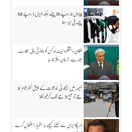
پیٹرول 3 روپے 19 پیسے جبکہ ڈیزل 1 روپے 50
پیسے فی لیٹر سستا
افغان دہشتگرد نیٹ ورکس کو بھارتی مالی سپورٹ
میسر ہے، ترجمان دفتر خارجہ
بسیمہ میں سیکیورٹی خدشات کے پیش نظر شام 6
بجے تا صبح 11 بجے تک کرفیو نافذ
امریکا ایران سے نمٹنے کیلئے ہر ہتھیار استعمال کرے