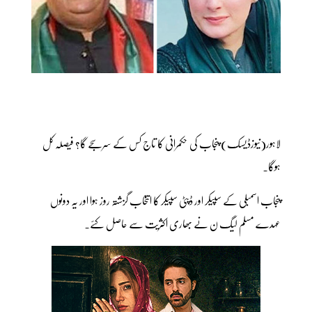
لاہور(نیوزڈیسک) پنجاب کی حکمرانی کا تاج کس کے سر سجے گا؟ فیصلہ کل
ہوگا۔
پنجاب اسمبلی کے سپیکر اور ڈپٹی سپیکر کا انتخاب گزشتہ روز ہوا اور یہ دونوں
عہدے مسلم لیگ ن نے بھاری اکثریت سے حاصل کئے۔