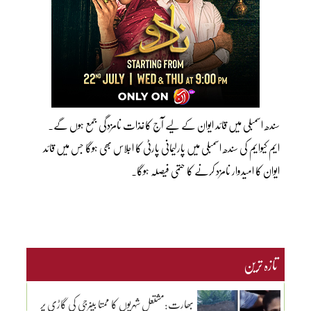
سندھ اسمبلی میں قائد ایوان کے لیے آج کاغذات نامزدگی جمع ہوں گے۔
ایم کیوایم کی سندھ اسمبلی میں پارلیمانی پارٹی کا اجلاس بھی ہوگا جس میں قائد
ایوان کا امیدوار نامزد کرنے کا حتمی فیصلہ ہوگا۔
تازہ ترین
بھارت:مشتعل شہریوں کا ممتا بینرجی کی گاڑی پر