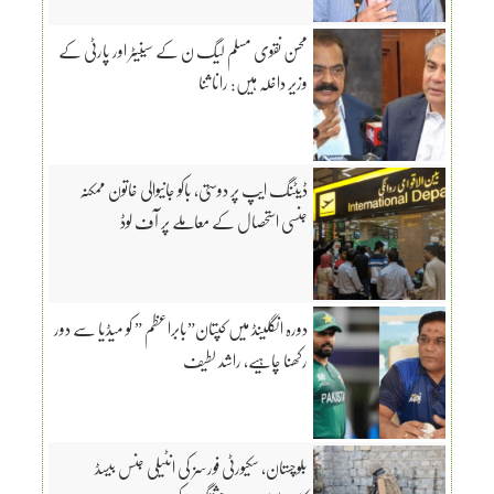
محسن نقوی مسلم لیگ ن کے سینیٹر اور پارٹی کے
وزیر داخلہ ہیں: رانا ثنا
ڈیٹنگ ایپ پر دوستی، باکو جانیوالی خاتون ممکنہ
جنسی استحصال کے معاملے پر آف لوڈ
دورہ انگلینڈ میں کپتان”بابراعظم ” کو میڈیا سے دور
رکھنا چاہیے، راشد لطیف
بلوچستان، سکیورٹی فورسز کی انٹیلی جنس بیسڈ