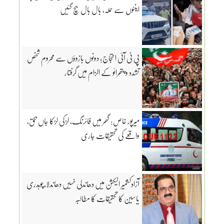
اینٹوں سے حملہ، بال بال بچ گئیں
پی ٹی آئی احتجاج؛ دونوں بازوؤں سے محروم شخص
تشدد و پتھرائو کے الزام میں گرفتار
میرپور خاص: گھر میں فائرنگ، لڑکی لڑکا جاں بحق،
واقعے کی تحقیقات جاری
آزادکشمیر الیکشن میں دھاندلی نہیں دھاندلا،چوہدری
یاسین کا تحقیقات کا مطالبہ