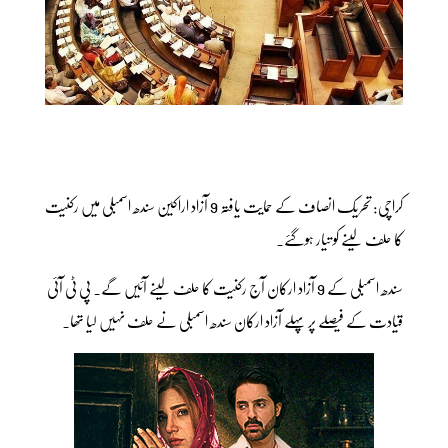
کراچی: تحریک انصاف کے حمایت یافتہ 9 آزاد اراکین سندھ اسمبلی میں رکنیت
کا حلف لینے کو تیار ہوگئے۔
سندھ اسمبلی کے 9 آزاد ارکان آج رکنیت کا حلف لینے آئیں گے۔ پی ٹی آئی
قیادت کے فیصلے پر پہلے آزاد ارکان سندھ اسمبلی نے حلف نہیں لیا تھا۔