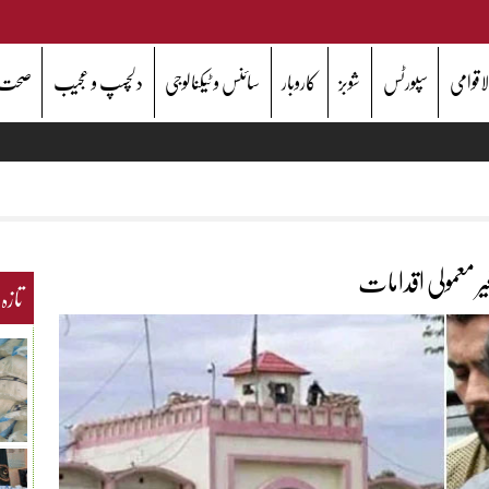
اقوامی
سپورٹس
شوبز
کاروبار
سائنس و ٹیکنالوجی
دلچسپ و عجیب
صحت
یر معمولی اقدامات
تازہ