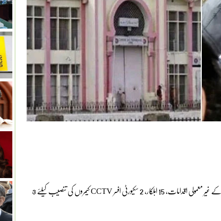
اسلام آباد (ویب ڈیسک) اڈیالہ جیل میں بانی پی ٹی آئی کی سیکیورٹی کے غیر معمولی اقدامات، 15 اہلکار، 2 سکیورٹی افسر CCTV کیمروں کی تنصیب کیلئے 3