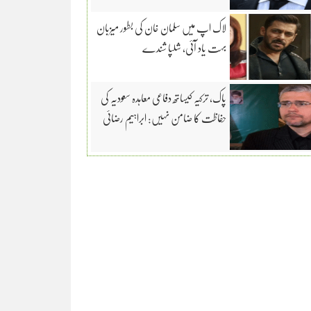
لاک اپ میں سلمان خان کی بطور میزبان
بہت یاد آئی، شلپا شندے
پاک، ترکیہ کیساتھ دفاعی معاہدہ سعودیہ کی
حفاظت کا ضامن نہیں: ابراہیم رضائی