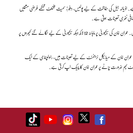
تا ہے۔ اڈیالہ جیل کی حفاظت کے لیے پولیس، رینجرز سمیت مختلف محکمے فرضی مشقیں
اضافی نفری تعینات ہوتی ہے۔
جیل کے ارد گرد رینجرز اور ایلیٹ فورس کے اہلکار گشت بھی کرتے ہیں۔ عمران خان کی سیکیورٹی پر ماہانہ 12 لاکھ جبکہ سیکیورٹی کے لیے لگائے گئے کیمروں پر
ے میڈیکل افسر کےعلاوہ 6 میڈیکل افسران عمران خان کے میڈیکل ٹریٹمنٹ کے لیے تعینات ہیں، راولپنڈی کے ایک
یشلسٹ ٹیم ضرورت پڑنے پر عمران خان کا چیک اپ کرتی ہے۔