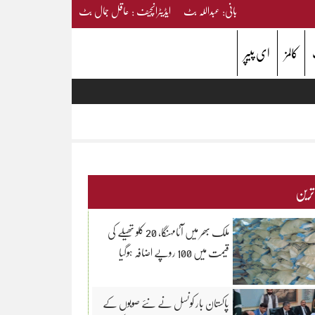
بانی: عبداللہ بٹ ایڈیٹرانچیف : عاقل جمال بٹ
کالمز
ای پیپر
 ترین
ملک بھر میں آٹامہنگا، 20 کلو تھیلے کی
قیمت میں 100 روپے اضافہ ہوگیا
پاکستان بار کونسل نے نئے صوبوں کے