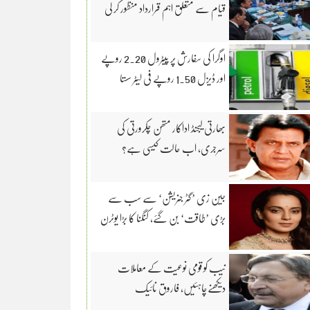
قیام سے متعلق اہم قرارداد منظور کر لی
اوگرا کی سفارش پر پیٹرول 2.20 روپے
اور ڈیزل 1.50 روپے فی لیٹر سستا
بھارتی لیجنڈ اداکار متھن چکرورتی کی
سرجری، اب حالت کیسی ہے؟
جین زی ’گٹر جنریشن‘ سے سب سے
بڑی ’طاقت‘ بن گئے، کنگنا کا بڑا یوٹرن
نیب کو قومی نوعیت کے معاملات
دیکھنےچاہئیں، فاروق نائیک