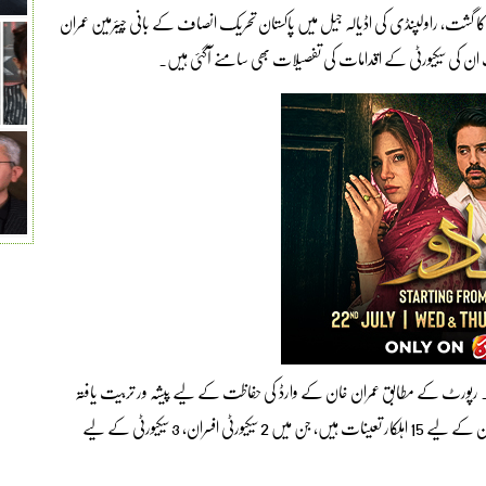
ا گشت، راولپنڈی کی اڈیالہ جیل میں پاکستان تحریک انصاف کے بانی چیئرمین عمران
 ان کی سیکیورٹی کے اقدامات کی تفصیلات بھی سامنے آگئی ہیں۔
ں۔ رپورٹ کے مطابق عمران خان کے وارڈ کی حفاظت کے لیے پیشہ ور تربیت یافتہ
افراد مامور ہیں، اڈیالہ جیل میں 10 قیدیوں پر ایک اہلکار لیکن عمران خان کے لیے 15 اہلکار تعینات ہیں، جن میں 2 سیکیورٹی افسران، 3 سیکیورٹی کے لیے