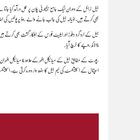
جیل ٹرائل کے دوران ایک جامع سیکیورٹی پلان پر عمل درآمد کیا جا
بھی کرتے ہیں، اڈیالہ جیل کی جانب جانے والے روڈ پر پولیس کی 
5 لاکھ روپے کا خرچ آیا۔
رپورٹ کے مطابق جیل ک
اسپتال کے اسپیشلسٹ کی ٹیم جیل کا ہفتہ وار دورہ کرتی ہے، اسپ