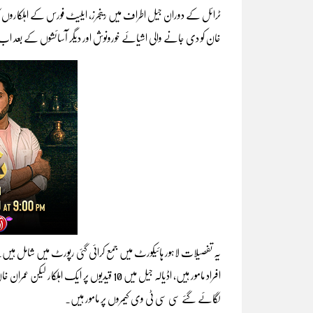
ٹرائل کے دوران جیل اطراف میں رینجرز، ایلیٹ فورس کے اہلکاروں ک
خان کو دی جانے والی اشیائے خورونوش اور دیگر آسائشوں کے بعد اب
یہ تفصیلات لاہور ہائیکورٹ میں جمع کرائی گئی رپورٹ میں شامل ہی
لگائے گئے سی سی ٹی وی کیمروں پر مامور ہیں۔