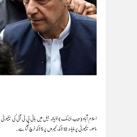
مامور، سیکیورٹی پر ماہانہ 12 لاکھ، کیمروں پر 5 لاکھ خرچ آتا ہے۔