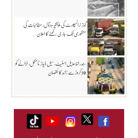
گڈز ٹرانسپورٹ کی ملکگیر ہڑتال، مطالبات کی
منظوری تک جاری رکھنے کا اعلان
سندر انڈسٹریل اسٹیٹ، سیل ڈیڈز نامکمل، خزانے کو
70 کروڑ سے زائد کا نقصان