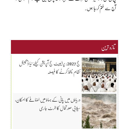
آج سے ختم کررہا ہوں۔
تازہ ترین
حج 2027: پرائیویٹ حج آپریشن کیلئے نیا ڈیجیٹل
نظام نافذ کرنے کا فیصلہ
دریاؤں میں پانی کے بہاؤ میں اضافے کا امکان،
سیلابی صورتحال کا الرٹ جاری