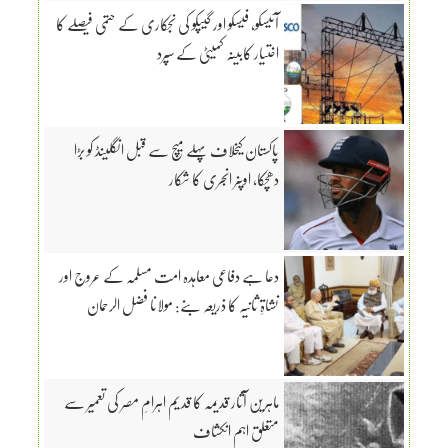
آئیسکو، فیسکو اور گیپکو کی نجکاری کے حتمی فیصلے کا
اختیار کابینہ کمیٹی کے سپرد
پاکستان کیخلاف پہلے میچ سے قبل انگلینڈ کو بڑا
دھچکا، اوپنر انجری کا شکار
دعا ہے دفاعی معاہدہ امت مسلمہ کے عروج اور
نشاۃِ ثانیہ کا ذریعہ بنے: مولانا فضل الرحمان
ماہرین آثار قدیمہ کا قدیم اہرامِ مصر کی تعمیر سے
متعلق اہم انکشاف