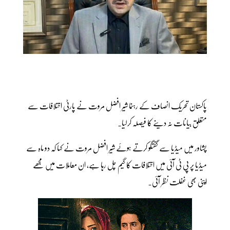
پاکستان تحریک انصاف کے رہنما شیر افضل مروت نے پارٹی اختلافات سے
متعلق بیانات نہ دینے کا فیصلہ کرلیا۔
پشاور میں میڈیا سے گفتگو کرتے ہوئے شیر افضل مروت نے کہا کہ دو ماہ سے
میڈیا پر پی ٹی آئی میں اختلافات کا گیم چل رہا ہے، ان معاملات میں مجھے
اپنی بھی غفلت نظر آئی۔