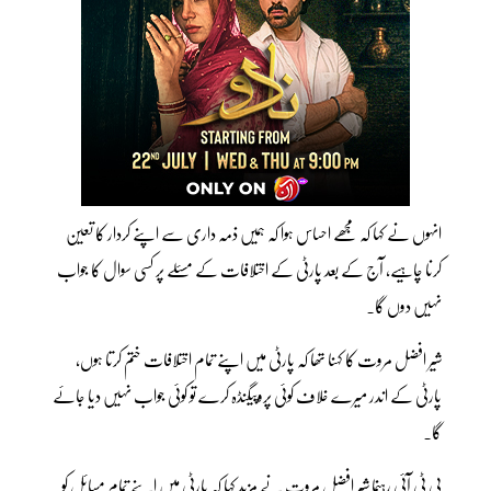
انہوں نے کہا کہ مجھے احساس ہوا کہ ہمیں ذمہ داری سے اپنے کردار کا تعین
کرنا چاہیے، آج کے بعد پارٹی کے اختلافات کے مسئلے پر کسی سوال کا جواب
نہیں دوں گا۔
شیر افضل مروت کا کہنا تھا کہ پارٹی میں اپنے تمام اختلافات ختم کرتا ہوں،
پارٹی کے اندر میرے خلاف کوئی پروپیگنڈہ کرے تو کوئی جواب نہیں دیا جائے
گا۔
پی ٹی آئی رہنما شیر افضل مروت نے مزید کہا کہ پارٹی میں اپنے تمام مسائل کو