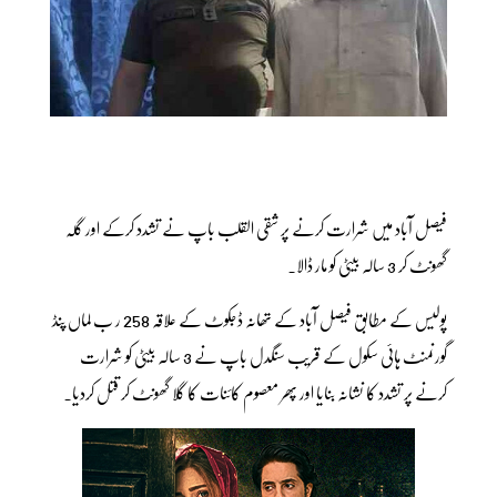
فیصل آباد میں شرارت کرنے پر شقی القلب باپ نے تشدد کرکے اور گلہ
گھونٹ کر 3 سالہ بیٹی کو مار ڈالا۔
پولیس کے مطابق فیصل آباد کے تھانہ ڈجکوٹ کے علاقہ 258 ر ب لماں پنڈ
گورنمنٹ ہائی سکول کے قریب سنگدل باپ نے 3 سالہ بیٹی کو شرارت
کرنے پر تشدد کا نشانہ بنایا اور پھر معصوم کائنات کا گلا گھونٹ کر قتل کردیا۔