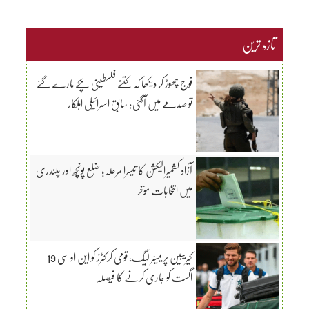
تازہ ترین
فوج چھوڑ کر دیکھا کہ کتنے فلسطینی بچے مارے گئے
تو صدمے میں آگئی: سابق اسرائیلی اہلکار
آزاد کشمیرالیکشن کا تیسرا مرحلہ؛ ضلع پونچھ اور پلندری
میں انتخابات مؤخر
کیریبین پریمیئر لیگ، قومی کرکٹرز کو این او سی 19
اگست کو جاری کرنے کا فیصلہ