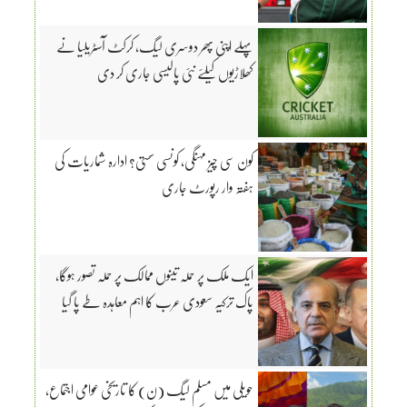
پہلے اپنی پھر دوسری لیگ، کرکٹ آسٹریلیا نے
کھلاڑیوں کیلئے نئی پالیسی جاری کر دی
کون سی چیز مہنگی، کونسی سستی؟ ادارہ شماریات کی
ہفتہ وار رپورٹ جاری
ایک ملک پر حملہ تینوں ممالک پر حملہ تصور ہوگا،
پاک ترکیہ سعودی عرب کا اہم معاہدہ طے پا گیا
حویلی میں مسلم لیگ (ن) کا تاریخی عوامی اجتماع،