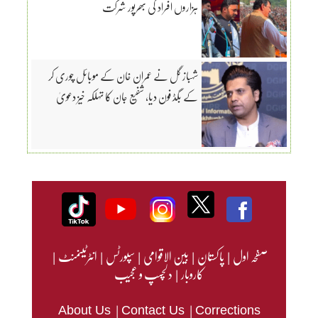
ہزاروں افراد کی بھرپور شرکت
شہباز گل نے عمران خان کے موبائل چوری کر
کے بگڈ فون دیا، شفیع جان کا تہلکہ خیز دعویٰ
صفحہ اول
|
پاکستان
|
بین الاقوامی
|
سپورٹس
|
انٹرٹینمنٹ
|
کاروبار
|
دلچسپ و عجیب
|
|
About Us
Contact Us
Corrections