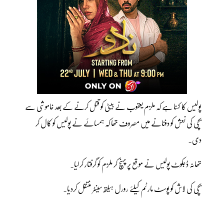
پولیس کا کہنا ہے کہ ملزم یعقوب نے بیٹی کو قتل کرنے کے بعد خاموشی سے
بچی کی نعش کو دفنانے میں مصروف تھا کہ ہمسائے نے پولیس کو کال کر
دی۔
تھانہ ڈجکوٹ پولیس نے موقع پر پہنچ کر ملزم کو گرفتار کرلیا۔
بچی کی لاش کو پوسٹ مارٹم کیلئے رورل ہیلتھ سینٹر منتقل کردیا۔