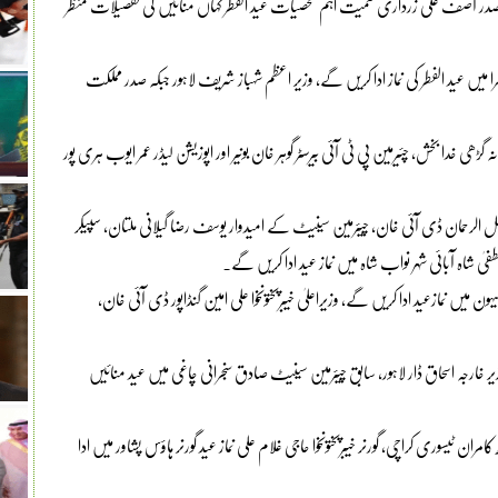
 صدر آصف علی زرداری سمیت اہم شخصیات عید الفطر کہاں منائیں گی تفصیلات منظر
یں عید الفطر کی نماز ادا کریں گے، وزیر اعظم شہباز شریف لاہور جبکہ صدر مملکت
 گڑھی خدا بخش، چئیرمین پی ٹی آئی بیرسٹر گوہر خان بونیر اور اپوزیشن لیڈر عمر ایوب ہری پور
انا فضل الرحمان ڈی آئی خان، چیئرمین سینیٹ کے امیدوار یوسف رضا گیلانی ملتان، سپیکر
طفیٰ شاہ آبائی شہر نواب شاہ میں نماز عید ادا کریں گے۔
سیہون میں نمازعید ادا کریں گے، وزیراعلیٰ خیبرپختونخوا علی امین گنڈاپور ڈی آئی خان،
ر خارجہ اسحاق ڈار لاہور، سابق چیئرمین سینیٹ صادق سنجرانی چاغی میں عید منائیں
ھ کامران ٹیسوری کراچی، گورنر خیبرپختونخوا حاجی غلام علی نماز عید گورنر ہاؤس پشاور میں ادا