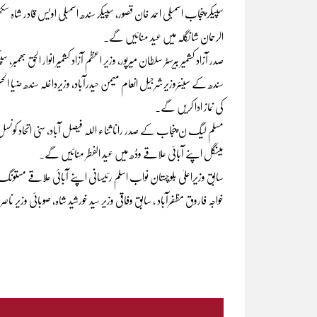
سپیکر پنجاب اسمبلی احمد خان قصور، سپیکر سندھ اسمبلی اویس قادر شاہ سکھر
الرحمان شانگلہ میں عید منائیں گے۔
صدر آزاد کشمیر بیرسٹر سلطان میرپور، وزیر اعظم آزاد کشمیر انوار الحق بھمبر،
سندھ کے سینئروزیرشرجیل انعام میمن حیدرآباد، وزیرداخلہ سندھ ضیا الحسن لن
کی نماز ادا کریں گے۔
مسلم لیگ ن پنجاب کے صدر رانا ثناء اللہ فیصل آباد، سنی اتحاد کونسل ک
مینگل اپنے آبائی علاقے وڈھ میں عید الفطر منائیں گے۔
سابق وزیراعلیٰ بلوچستان نواب اسلم رئیسانی اپنے آبائی علاقے مستونگ، س
خواجہ فاروق مظفرآباد ، سابق وفاقی وزیر سید خورشید شاہ، صوبائی وزیر نا