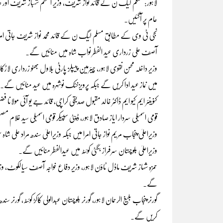
لاہور: مسلم لیگ ن کے قائد نواز شریف، وزیر اعظم شہباز شریف اور
عام پر آگئیں۔
نجی ٹی وی کے مطابق مسلم لیگ ن کے قائد محمد نواز شریف جاتی امرا م
آصف علی زرداری عید الفطر نواب شاہ میں منائیں گے۔
وزیر داخلہ محسن نقوی لاہور، چیئرمین پیپلز پارٹی بلاول بھٹو زرداری لاڑکانہ
میں نماز عید ادا کریں گے جبکہ پرویزخٹک نوشہرہ میں عید منائیں گے۔
کنوینئر ایم کیو ایم ڈاکٹر خالد مقبول صدیقی کراچی، قائد جے یو آئی مول
قومی اسمبلی سردار ایاز صادق لاہور، ڈپٹی سپیکر قومی اسمبلی سید غلام مص
وزیراعلیٰ پنجاب مریم نواز جاتی امرا میں جبکہ وزیراعلیٰ سندھ مراد علی شاہ 
وزیراعلیٰ بلوچستان سرفراز بگٹی کوئٹہ میں عیدالفطر منائیں گے۔
حمزہ شہاز شریف ماڈل ٹاؤن لاہور، وزیر دفاع خواجہ آصف سیالکوٹ، وزی
گے۔
گورنر پنجاب بلیغ الرحمان لاہور، گورنر بلوچستان عبدالولی کاکڑ کوئٹہ، گورنر سند
کریں گے۔