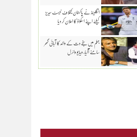
انگلینڈ نے پاکستان کیخلاف ٹیسٹ سیریز
کیلئے اپنے اسکواڈ کا اعلان کر دیا
جہلم میں سنجے دت کے والد کا آبائی گھر
سامنے آگیا، ویڈیو وائرل