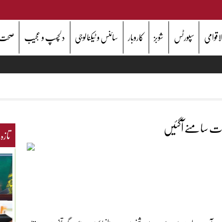
اقوامی
سپورٹس
شوبز
کاروبار
سائنس و ٹیکنالوجی
دلچسپ و عجیب
صحت
ت سامنے آگئیں
تازہ