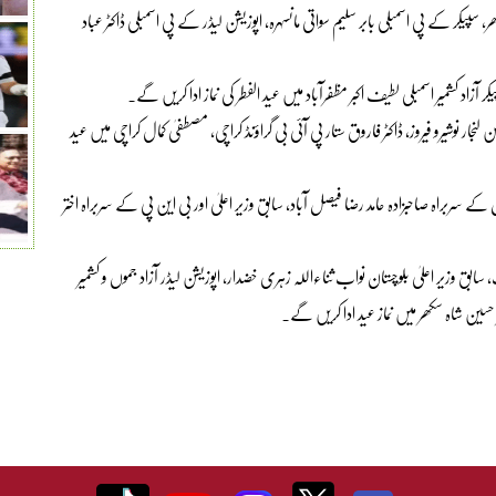
، سپیکر کے پی اسمبلی بابر سلیم سواتی مانسہرہ، اپوزیشن لیڈر کے پی اسمبلی ڈاکٹر عباد
 سپیکر آزاد کشمیر اسمبلی لطیف اکبر مظفرآباد میں عید الفطر کی نماز ادا کریں گے۔
جار نوشیرو فیروز، ڈاکٹر فاروق ستار پی آئی بی گراؤنڈ کراچی، مصطفیٰ کمال کراچی میں عید
ے سربراہ صاحبزادہ حامد رضا فیصل آباد، سابق وزیر اعلیٰ اور بی این پی کے سربراہ اختر
ابق وزیر اعلیٰ بلوچستان نواب ثناءاللہ زہری خضدار، اپوزیشن لیڈر آزاد جموں و کشمیر
صر حسین شاہ سکھر میں نماز عید ادا کریں گے۔