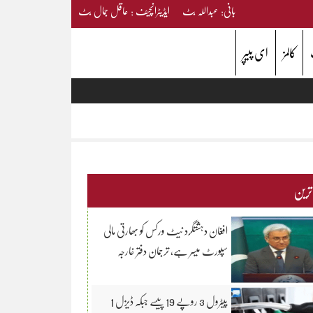
بانی: عبداللہ بٹ ایڈیٹرانچیف : عاقل جمال بٹ
کالمز
ای پیپر
 ترین
افغان دہشتگرد نیٹ ورکس کو بھارتی مالی
سپورٹ میسر ہے، ترجمان دفتر خارجہ
پیٹرول 3 روپے 19 پیسے جبکہ ڈیزل 1