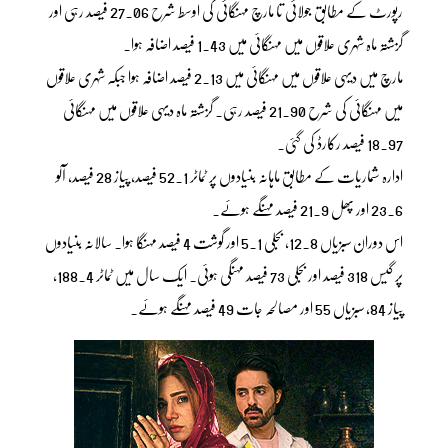
رپورٹ کے مطابق جولائی تا مارچ مہنگائی کی اوسط شرح 27.06 فیصد رہی اور
گزشتہ ماہ شہری علاقوں میں مہنگائی میں 1.43 فیصد اضافہ ہوا۔
مارچ میں دیہی علاقوں میں مہنگائی میں 2.13 فیصد اضافہ ہوا جبکہ شہری علاقوں
میں مہنگائی کی شرح 21.90 فیصد رہی۔ گزشتہ ماہ دیہی علاقوں میں مہنگائی
18.97 فیصد رکارڈ کی گئی۔
ادارہ شماریات کے مطابق ماہانہ بنیادوں پر ٹماٹر 52.1 فیصد، پیاز 28 فیصد، آلو
23.6 اور پھل 21.9 فیصد مہنگے ہوئے۔
اس دوران سبزیاں 12.8، بجلی 5.1 اور گوشت 4 فیصد مہنگا ہوا۔ سالانہ بنیادوں
پر گیس 318 فیصد اور بجلی 73 فیصد مہنگی ہوئی۔ ایک سال میں ٹماٹر 188.4،
پیاز 84، سبزیاں 55 اور مصالحہ جات 49 فیصد مہنگے ہوئے۔