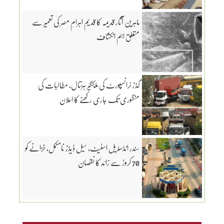
ماہرین آثار قدیمہ کا قدیم اہرامِ مصر کی تعمیر سے
متعلق اہم انکشاف
گڈز ٹرانسپورٹ کی ملکگیر ہڑتال، مطالبات کی
منظوری تک جاری رکھنے کا اعلان
سندر انڈسٹریل اسٹیٹ، سیل ڈیڈز نامکمل، خزانے کو
70 کروڑ سے زائد کا نقصان