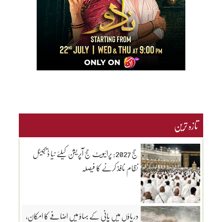
تازہ ترین
حج 2027: پرائیویٹ حج آپریشن کیلئے نیا ڈیجیٹل
نظام نافذ کرنے کا فیصلہ
دریاؤں میں پانی کے بہاؤ میں اضافے کا امکان،