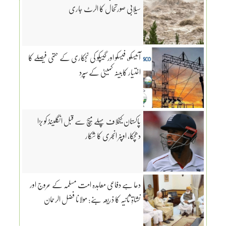
سیلابی صورتحال کا الرٹ جاری
آئیسکو، فیسکو اور گیپکو کی نجکاری کے حتمی فیصلے کا
اختیار کابینہ کمیٹی کے سپرد
پاکستان کیخلاف پہلے میچ سے قبل انگلینڈ کو بڑا
دھچکا، اوپنر انجری کا شکار
دعا ہے دفاعی معاہدہ امت مسلمہ کے عروج اور
نشاۃِ ثانیہ کا ذریعہ بنے: مولانا فضل الرحمان