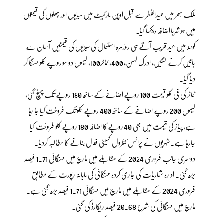
ملک بھر میں عیدالفطر سے قبل اوپن مارکیٹ میں سبزیوں اور پھلوں کی قیمتوں
میں ہوشربا اضافہ دیکھا گیا۔
کوئٹہ میں عید قریب آتے ہی روزمرہ استعمال کی سبزیوں کی قیمتیں آسمان سے
باتیں کرنے لگیں، ادرک لہسن، 400، ٹماٹر100، لیموں دو سو روپے کلو مہنگا کر
دیا گیا۔
ٹماٹر کی فی کلو قیمت 100 روپے اضافے کے ساتھ 180 روپے تک پہنچ گئی،
لیموں 200 روپے اضافے کے ساتھ 400 روپے کلو تک فروخت کیا جا رہا
ہے، پیاز کی قیمت میں بھی 40 روپے کا اضافہ 180 روپے کلو فروخت کیا
جارہا ہے۔ شہریوں نے پرائس کنٹرول کمیٹی فعال بنانے کا مطالبہ کردیا۔
دوسری جانب فروری 2024 کے مقابلے میں مارچ میں مہنگائی 1.71 فیصد
بڑھ گئی۔ ادارہ شماریات کی جاری کردہ مہنگائی کی ماہانہ رپورٹ کے مطابق
فروری 2024 کے مقابلے میں مارچ میں مہنگائی 1.71 فیصد بڑھ گئی ہے۔
مارچ میں مہنگائی کی شرح 20.68 فیصد ریکارڈ کی گئی۔