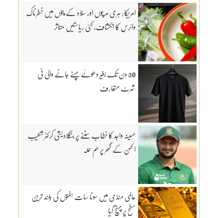
امریکا: ہری مرچوں اور سلاد کے پتوں میں خطرناک
وائرس کا انکشاف، کئی ریاستیں متاثر
30 دن تک بغیر دھوئے پہنے جانے والی ٹی
شرٹ متعارف
حسینہ واجد کا خطاب سننے پر بنگلادیشی کرکٹر شکیب
الحسن کے گھر پر بم حملہ
عالمی منڈی میں سونا سات ہفتوں کی بلند ترین
سطح پر پہنچ گیا