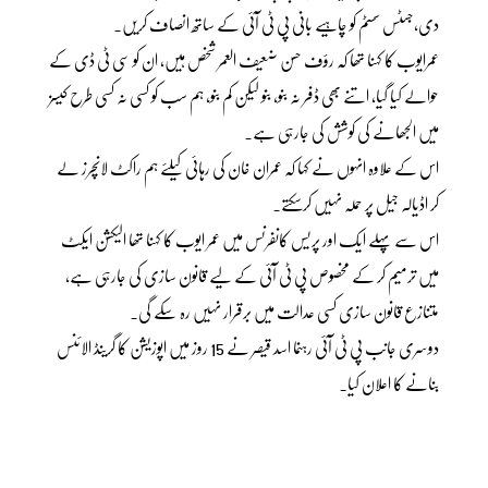
دی،جسٹس سسٹم کو چاہیے بانی پی ٹی آئی کے ساتھ انصاف کریں۔
عمرایوب کا کہنا تھا کہ رؤف حسن ضعیف العمر شخص ہیں، ان کو سی ٹی ڈی کے
حوالے کیا گیا، اتنے بھی ڈفر نہ بنو، بنو لیکن کم بنو، ہم سب کو کسی نہ کسی طرح کیسز
میں الجھانے کی کوشش کی جارہی ہے۔
اس کے علاوہ انہوں نے کہا کہ عمران خان کی رہائی کیلئے ہم راکٹ لانچرز لے
کر اڈیالہ جیل پر حملہ نہیں کرسکتے۔
اس سے پہلے ایک اور پریس کانفرنس میں عمر ایوب کا کہنا تھا الیکشن ایکٹ
میں ترمیم کر کے مخصوص پی ٹی آئی کے لیے قانون سازی کی جارہی ہے،
متنازع قانون سازی کسی عدالت میں برقرار نہیں رہ سکے گی۔
دوسری جانب پی ٹی آئی رہنما اسد قیصر نے 15 روز میں اپوزیشن کا گرینڈ الائنس
بنانے کا اعلان کیا۔