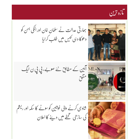
تازہ ترین
بھارتی عدالت نے سلمان خان اور انکی بہن کو
دھوکا دہی کیس میں طلب کرلیا
آئین کے مطابق نئے صوبے، پی پی ن لیگ
متفق
شادی کرنے والی خواتین کو سونے کا سکہ اور ریشم
کی ساڑھی تحفے میں دینے کا اعلان