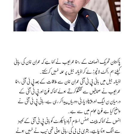
پاکستان تحریک انصاف کے رہنما عمر ایوب نے کہا ہے کہ عمران خان کی رہائی
کیلئے ہم راکٹ لانچرز لے کر اڈیالہ جیل پر حملہ نہیں کرسکتے۔
اڈیالہ جیل میں بانی پی ٹی آئی عمران خان سے ملاقات کے بعد پی ٹی آئی رہنما
عمر ایوب نے صحافیوں سے گفتگو کرتے ہوئے کہا کہ فوج اور پی ٹی آئی کے
درمیان ن لیگ اور پیپلز پارٹی دوریاں پیدا کر رہی ہے، بانی پی ٹی آئی نے
واضح کیا ہے فوج عوام میں سے ہے۔
انہوں نے کہا کہ چیف جسٹس اسلام آباد ہائیکورٹ کو بانی پی ٹی آئی کے کیسز
سے الگ ہونا چاہیے، بشریٰ بی بی کی رہائی ہونی تھی نیب نے نہیں ہونے