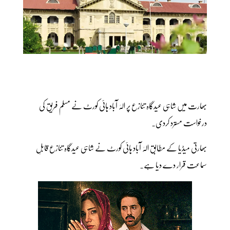
بھارت میں شاہی عیدگاہ تنازع پر الہٰ آباد ہائی کورٹ نے مسلم فریق کی
درخواست مسترد کردی۔
بھارتی میڈیا کے مطابق الہٰ آباد ہائی کورٹ نے شاہی عیدگاہ تنازع قابلِ
سماعت قرار دے دیا ہے۔