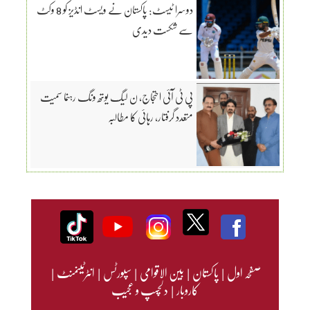
دوسرا ٹیسٹ: پاکستان نے ویسٹ انڈیز کو 8 وکٹ
سے شکست دیدی
پی ٹی آئی احتجاج، ن لیگ یوتھ ونگ رہنما سمیت
متعدد گرفتار، رہائی کا مطالبہ
صفحہ اول
|
پاکستان
|
بین الاقوامی
|
سپورٹس
|
انٹرٹینمنٹ
|
کاروبار
|
دلچسپ و عجیب