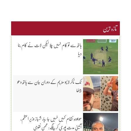
تازہ ترین
ہاتھ سے تو کام نہیں چلا لیکن لات نے کام بنا
دیا
ٹک ٹاکر لائیو سٹریم کے دوران جان سے ہاتھ دھو
بیٹھا
موجودہ نظام کہیں نہیں جا رہا، شہباز وزیر اعظم،
آئینی مدت پوری کرینگے: محسن نقوی