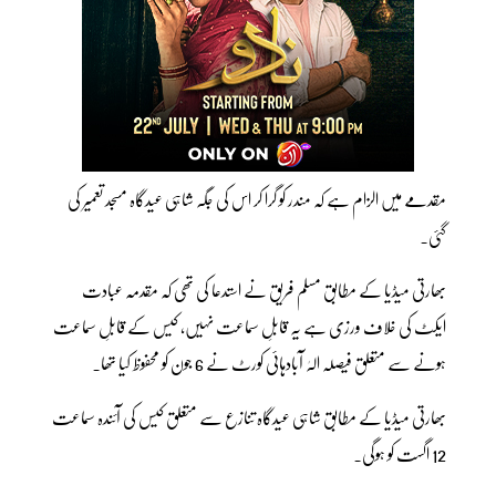
مقدمے میں الزام ہے کہ مندر کو گرا کر اس کی جگہ شاہی عیدگاہ مسجد تعمیر کی
گئی۔
بھارتی میڈیا کے مطابق مسلم فریق نے استدعا کی تھی کہ مقدمہ عبادت
ایکٹ کی خلاف ورزی ہے یہ قابلِ سماعت نہیں، کیس کے قابلِ سماعت
ہونے سے متعلق فیصلہ الہٰ آبادہائی کورٹ نے 6 جون کو محفوظ کیا تھا۔
بھارتی میڈیا کے مطابق شاہی عیدگاہ تنازع سے متعلق کیس کی آئندہ سماعت
12 اگست کو ہوگی۔