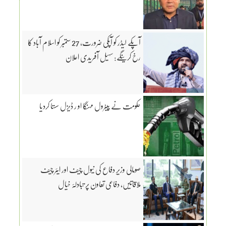
آپکے لیڈر کو آپکی ضرورت، 27 ستمبر کو اسلام آباد کا
رخ کرینگے: سہیل آفریدی اعلان
حکومت نے پیٹرول مہنگا او ر ڈیزل سستا کردیا
صومالی وزیرِ دفاع کی نیول چیف اور ایئر چیف
ملاقاتیں، دفاعی تعاون پر تبادلۂ خیال