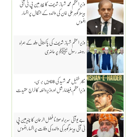
وزیرِ اعظم محمد شہباز شریف کا چیئر مین پی ٹی آئی
بیرسٹر گوہر علی خان کی والدہ کے انتقال پر اظہار
افسوس
وزیر اعظم شہباز شریف کی پاکستانی وفد کے ہمراہ
روضہ رسول ﷺ پر حاضری
میجر طفیل محمد شہید کی 68ویں برسی،
وزیراعظم،فیلڈمارشل اوروزیرداخلہ کاخراج عقیدت
جے یو آئی سربراہ مولانا فضل الرحمان کا چئیرمین پی
ٹی آئی بیرسٹر گوہر کی والدہ کی وفات پر اظہار افسوس