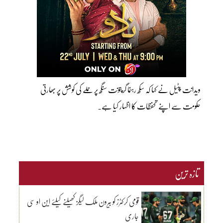
ویدانت پٹیل نے کہا کہ سکھ رہنما گرپتونت سنگھ پر حملے کی کوشش پر بھارتی
حکومت سے اپنے تحفظات کا اظہار کیا ہے۔
تازہ ترین
قومی کرکٹرز کو بیرون ملک لیگز کھیلنے کیلئے این او سی
جاری