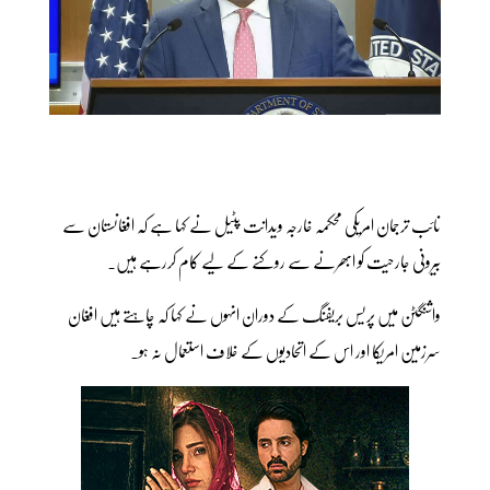
نائب ترجمان امریکی محکمہ خارجہ ویدانت پٹیل نے کہا ہے کہ افغانستان سے
بیرونی جارحیت کو ابھرنے سے روکنے کے لیے کام کررہے ہیں۔
واشنگٹن میں پریس بریفنگ کے دوران انہوں نے کہا کہ چاہتے ہیں افغان
سرزمین امریکا اور اس کے اتحادیوں کے خلاف استعمال نہ ہو۔