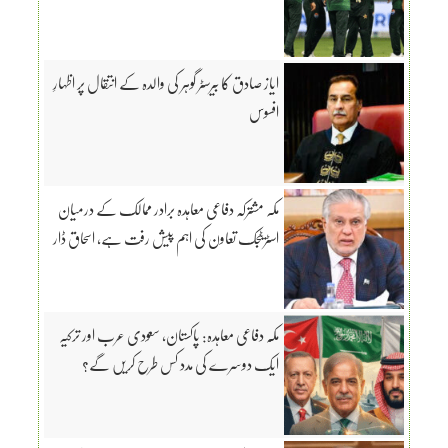
ایاز صادق کا بیرسٹر گوہر کی والدہ کے انتقال پر اظہارِ
افسوس
مکہ مشترکہ دفاعی معاہدہ برادر ممالک کے درمیان
اسٹریٹجک تعاون کی اہم پیش رفت ہے، اسحاق ڈار
مکّہ دفاعی معاہدہ: پاکستان، سعودی عرب اور ترکیہ
ایک دوسرے کی مدد کس طرح کریں گے؟