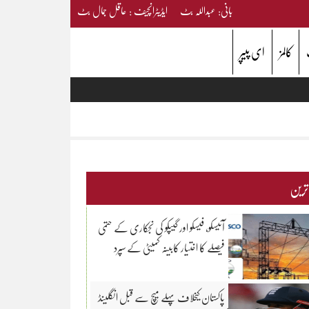
بانی: عبداللہ بٹ ایڈیٹرانچیف : عاقل جمال بٹ
کالمز
ای پیپر
 ترین
آئیسکو، فیسکو اور گیپکو کی نجکاری کے حتمی
فیصلے کا اختیار کابینہ کمیٹی کے سپرد
پاکستان کیخلاف پہلے میچ سے قبل انگلینڈ