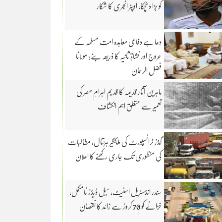
کو بڑا دھچکا، اوپنر انجری کا شکار
دعا ہے دفاعی معاہدہ امت مسلمہ کے
عروج اور نشاۃِ ثانیہ کا ذریعہ بنے: مولانا
فضل الرحمان
ماہرین آثار قدیمہ کا قدیم اہرامِ مصر کی
تعمیر سے متعلق اہم انکشاف
گڈز ٹرانسپورٹ کی ملکگیر ہڑتال، مطالبات
کی منظوری تک جاری رکھنے کا اعلان
سندر انڈسٹریل اسٹیٹ، سیل ڈیڈز نامکمل،
خزانے کو 70 کروڑ سے زائد کا نقصان