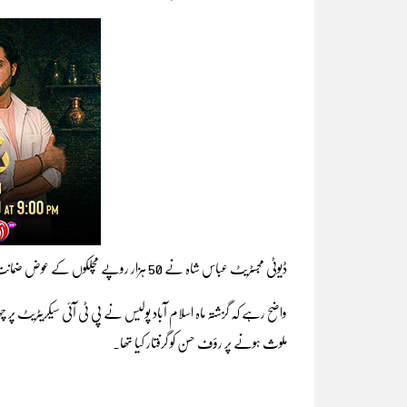
ڈیوٹی مجسٹریٹ عباس شاہ نے 50 ہزار روپے مچلکوں کے عوض ضمانت منظور کی۔
واضح رہے کہ گزشتہ ماہ اسلام آباد پولیس نے پی ٹی آئی سیکریٹریٹ پر
ملوث ہونے پر رؤف حسن کو گرفتار کیا تھا۔