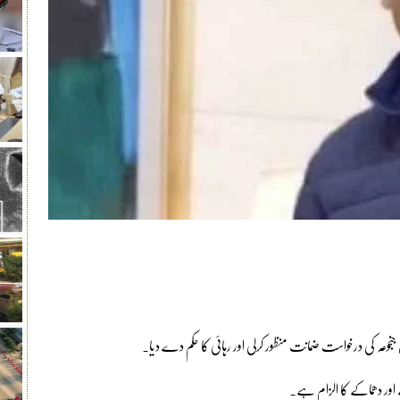
جنجوعہ کی درخواست ضمانت منظور کرلی اور رہائی کا حکم دے دیا۔
 اور دھماکے کا الزام ہے۔