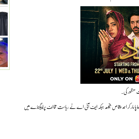
 چھاپا مار کر احمد وقاص جنجوعہ جبکہ ایف آئی اے نے ریاست مخالف پراپیگنڈے میں