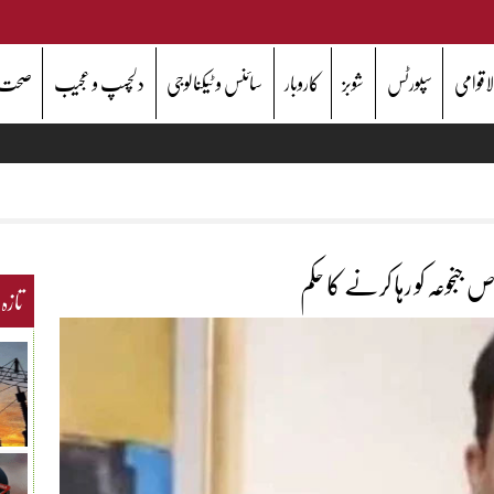
اقوامی
سپورٹس
شوبز
کاروبار
سائنس و ٹیکنالوجی
دلچسپ و عجیب
صحت
ص جنجوعہ کو رہا کرنے کا حکم
تازہ