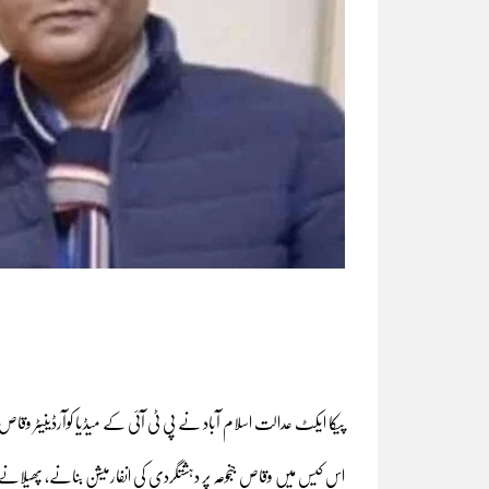
پیکا ایکٹ عدالت اسلام آباد نے پی ٹی آئی کے میڈیا کوآرڈینیٹر وقاص 
اس کیس میں وقاص جنجوعہ پر دہشتگردی کی انفارمیشن بنانے، پھیلانے