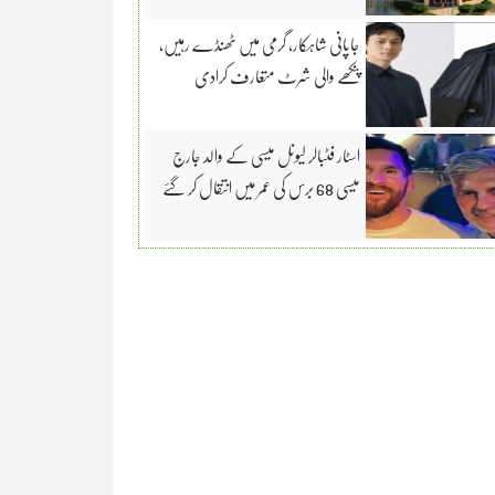
جاپانی شاہکار، گرمی میں ٹھنڈے رہیں،
پنکھے والی شرٹ متعارف کرادی
اسٹار فٹبالر لیونل میسی کے والد جارج
میسی 68 برس کی عمر میں انتقال کر گئے