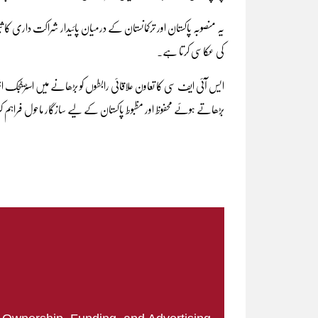
یہ منصوبہ پاکستان اور ترکمانستان کے درمیان پائیدار شراکت داری کا 
کی عکاسی کرتا ہے۔
ایس آئی ایف سی کا تعاون علاقائی رابطوں کو بڑھانے میں اسٹریٹج
بڑھاتے ہوئے محفوظ اور مظبوط پاکستان کے لیے سازگار ماحول فراہم ک
|