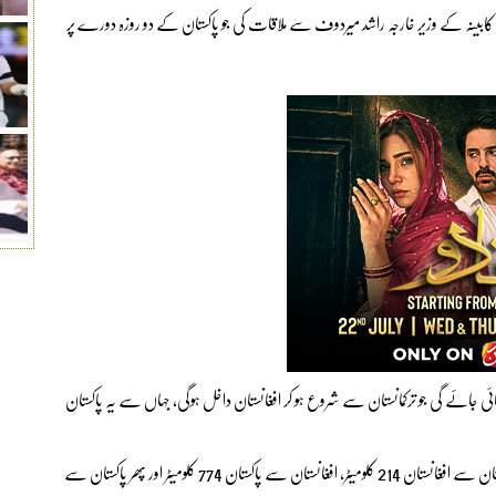
ی کابینہ کے وزیر خارجہ راشد میردوف سے ملاقات کی جو پاکستان کے دو روزہ دورے پر
ئے گی جو ترکمانستان سے شروع ہو کر افغانستان داخل ہوگی، جہاں سے یہ پاکستان
تاپی گیس پائپ لائن کی کل لمبائی ایک ہزار814 کلومیٹر ہے جو ترکمانستان سے افغانستان 214 کلومیٹر، افغانستان سے پاکستان 774 کلومیٹر اور پھر پاکستان سے