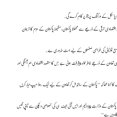
ر اقتصادی ترقی کے ذریعے سے محفوظ پاکستان، مظبوط پاکستان کے عزم کا ترجمان
د سستی توانائی کی فراہمی صنعتوں کے لیے بہت ضروری ہے۔
ہمی تعاون کے ذریعے خاطر خواہ پیشرفت ہوئی ہے جس کا مقصد اقتصادی ہم آہنگی اور
کا کہنا تھا کہ ’’پاکستان کے ساتھ مل کر تعاون کے لیے ایک روڈ میپ تیار کریں
’’پاکستان کے وزارت پیٹرولیم اور ایس آئی ایف سی کی خصوصی دلچسپی سے تاپی گیس
گامزن ہے‘‘