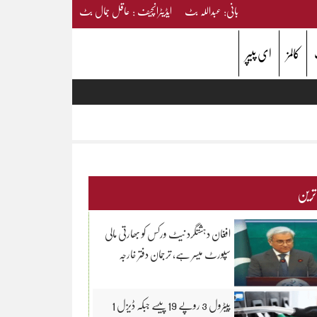
بانی: عبداللہ بٹ ایڈیٹرانچیف : عاقل جمال بٹ
کالمز
ای پیپر
 ترین
افغان دہشتگرد نیٹ ورکس کو بھارتی مالی
سپورٹ میسر ہے، ترجمان دفتر خارجہ
پیٹرول 3 روپے 19 پیسے جبکہ ڈیزل 1