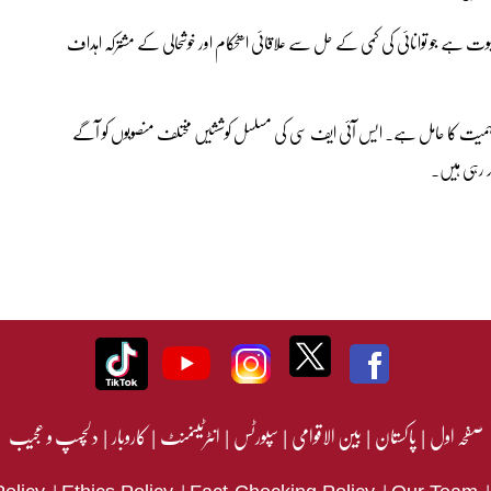
ثبوت ہے جو توانائی کی کمی کے حل سے علاقائی استحکام اور خوشحالی کے مشترکہ اہداف
ک اہمیت کا حامل ہے۔ ایس آئی ایف سی کی مسلسل کوششیں مختلف منصوبوں کو آگے
ر رہی ہیں۔
صفحہ اول
|
پاکستان
|
بین الاقوامی
|
سپورٹس
|
انٹرٹینمنٹ
|
کاروبار
|
دلچسپ و عجیب
|
|
|