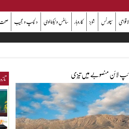
اقوامی
سپورٹس
شوبز
کاروبار
سائنس و ٹیکنالوجی
دلچسپ و عجیب
صحت
 پائپ لائن منصوبے میں تیزی
تازہ