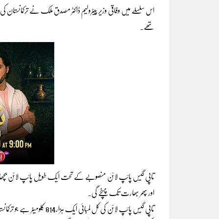
اس سلسلے میں وفاقی وزیر پیٹرولیم ڈاکٹر مصدق ملک نے ترکمانستان ک
تھے۔
تاپی گیس پائپ لائن منصوبے کے تحت ایک طویل پائپ لائن بچھائی جا
اور پھر بھارت تک پہنچے گی۔