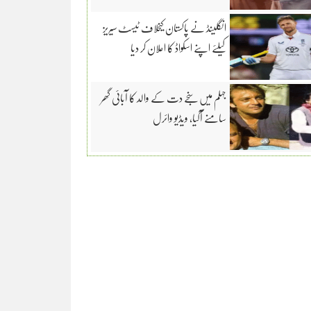
انگلینڈ نے پاکستان کیخلاف ٹیسٹ سیریز
کیلئے اپنے اسکواڈ کا اعلان کر دیا
جہلم میں سنجے دت کے والد کا آبائی گھر
سامنے آگیا، ویڈیو وائرل