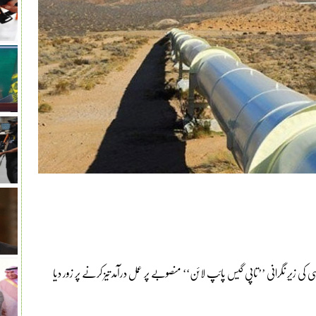
کی زیرِ نگرانی ’’تاپی گیس پائپ لائن‘‘ منصوبے پر عمل درآمد تیز کرنے پر زور دیا