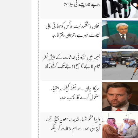
روپے 50 پیسے فی لیٹر سستا
افغان دہشتگرد نیٹ ورکس کو بھارتی مالی
سپورٹ میسر ہے، ترجمان دفتر خارجہ
بسیمہ میں سیکیورٹی خدشات کے پیش نظر
شام 6 بجے تا صبح 11 بجے تک کرفیو نافذ
امریکا ایران سے نمٹنے کیلئے ہر ہتھیار
استعمال کرے گا، نائب صدر
وزیراعظم شہباز شریف سعودیہ پہنچ گئے،
آج ولی عہد سے اہم ملاقات کرینگے