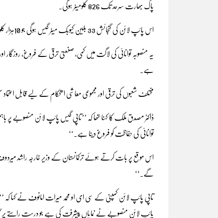
پاک بھارت سرحد تک 826 کلومیٹر ہوگی۔
اس پائپ لائن کی گنجائش 33 بلین کیوبک میٹر گیس ہوگی جو 10ہزار کلو پاسکل کے ورکنگ پریشر پر کام کرے گی۔
یہ منصوبہ توانائی کی لاگت میں کمی، صنعتی ترقی کے فروغ، روزگار او
ہے۔
مختلف شعبوں کی ترقی اور مجموعی معاشی استحکام کے لیے قابل اعتما
ڈاکٹر مصدق ملک کا کہنا تھا کہ ’’تاپی گیس پائپ لائن منصوبے پر با
توانائی کی حفاظت کو فروغ دینا ہے۔‘‘
اس موقع پر بات کرتے ہوئے ترکمانستان کے وزیر خارجہ راشد میردوف 
گے۔‘‘
تاپی پائپ لائن کمپنی کے سی ای او محمد میرات امانوف نے کہا کہ 
پائپ لائن منصوبے نے نمایاں پیشرفت کی ہے جو درست راستے پر 