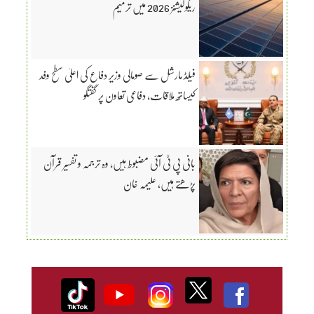
ریگولیشنز 2026 میں ترمیم
فیلڈ مارشل سے صومالی وزیر دفاع کی اعلیٰ سطح وفد
کیساتھ ملاقات، دفاعی تعاون پر گفتگو
بانی پی ٹی آئی مضبوط ہیں، وہ ترجمہ و تفسیر قرآن
پڑھتے ہیں، علیمہ خان