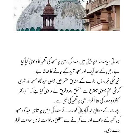
بھارتی ریاست اترپردیش میں مندر کی زمین پر مسجد کی تعمیر کا دعویٰ کیا گیا
ہے، جس کے بعد ایک اور مسجد شہید کیے جانے کا خدشہ ہے۔
غیر ملکی خبر رساں ادارے کے مطابق متھرا میں شاہی عید گاہ مسجد اور شری
کرشن جنم بھومی تنازع سے متعلق ہندو فریق نے دعویٰ کیا ہے کہ مسجد کٹرا
کیشو دیو مندر کی 13 ایکڑ اراضی پر تعمیر کی گئی ہے۔
رپورٹ کے مطابق الہ آباد ہائی کورٹ نے مندر کی زمین پر شاہی عیدگاہ مسجد
کی تعمیر کے دعوے اور اسے گرانے سے متعلق درخواست قابل سماعت قرار
دے دی۔