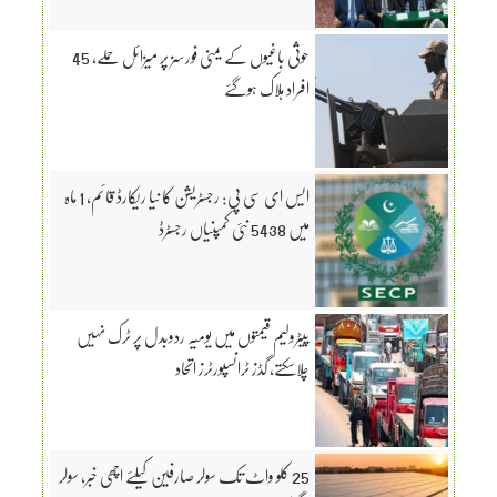
حوثی باغیوں کے یمنی فورسز پر میزائل حملے، 45
افراد ہلاک ہوگئے
ایس ای سی پی: رجسٹریشن کا نیا ریکارڈ قائم، 1 ماہ
میں 5438 نئی کمپنیاں رجسٹرڈ
پیٹرولیم قیمتوں میں یومیہ ردوبدل پر ٹرک نہیں
چلاسکتے، گڈز ٹرانسپورٹرز اتحاد
25 کلو واٹ تک سولر صارفین کیلئے اچھی خبر، سولر