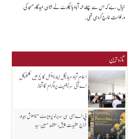
خیال رہے کہ اس سے پہلے الہ آباد ہائیکورٹ نے شاہی عیدگاہ مسجد کی
درخواست خارج کردی تھی۔
تازہ ترین
اسلام آباد میڈیکل اینڈ ڈینٹل کالج میں کلینیکل
اے آئی سرٹیفکیٹ پروگرام کا آغاز
پی اے ای سی سربراہ پرویز بٹ “خاموش ہیرو،
خراجِ عقیدت پیش: مشاہد حسین سید