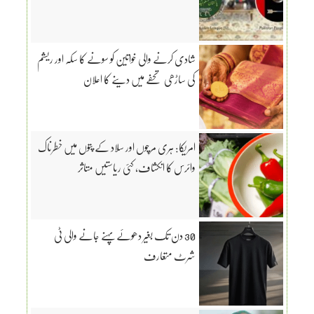
شادی کرنے والی خواتین کو سونے کا سکہ اور ریشم
کی ساڑھی تحفے میں دینے کا اعلان
امریکا: ہری مرچوں اور سلاد کے پتوں میں خطرناک
وائرس کا انکشاف، کئی ریاستیں متاثر
30 دن تک بغیر دھوئے پہنے جانے والی ٹی
شرٹ متعارف