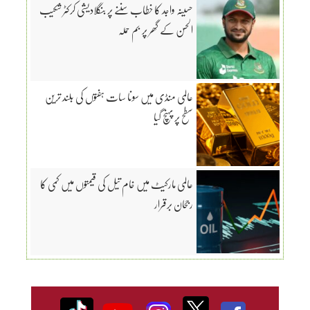
حسینہ واجد کا خطاب سننے پر بنگلادیشی کرکٹر شکیب
الحسن کے گھر پر بم حملہ
عالمی منڈی میں سونا سات ہفتوں کی بلند ترین
سطح پر پہنچ گیا
عالمی مارکیٹ میں خام تیل کی قیمتوں میں کمی کا
رجحان برقرار