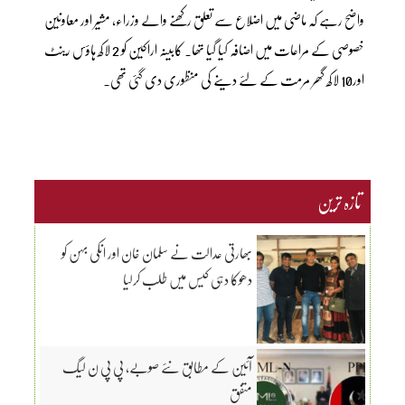
واضح رہے کہ ماضی میں اضلاع سے تعلق رکھنے والے وزراء، مشیر اور معاونین
خصوصی کے مراعات میں اضافہ کیا گیا تھا۔ کابینہ اراکین کو 2 لاکھ ہاؤس رینٹ
اور10 لاکھ گھر مرمت کے لئے دینے کی منظوری دی گئی تھی۔
تازہ ترین
بھارتی عدالت نے سلمان خان اور انکی بہن کو
دھوکا دہی کیس میں طلب کرلیا
آئین کے مطابق نئے صوبے، پی پی ن لیگ
متفق