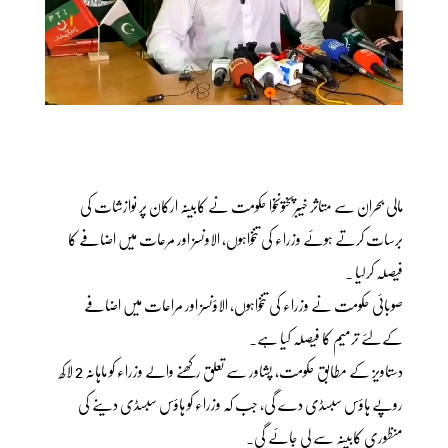
مالی بحران سے متاثر خیبرپختونخوا حکومت نے کابینہ ارکان پر نوازشات کی
برسات کرتے ہوئے وزراء کی تنخواہوں، الاونسز اور مرعات میں اضافے کا
فیصلہ کرلیا ۔
صوبائی حکومت نے وزراء کی تنخواہوں، الاؤنسز اور مراعات میں اضافے
کےلئے ترمیم کا فیصلہ کیا ہے۔
دستاویز کے مطابق حکومت، پشاور سے تعلق رکھنے والے وزراء کو ماہانہ 2 لاکھ
روپے ہاؤس سبسڈی دے گی، جب کہ وزراء کو ہاؤس سبسڈی دینے کی
منظوری کابینہ سے لی جائے گی۔