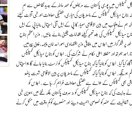
ڈیکل کمپلیلس میں پوری پاکستان سے مریضوں کو عصر حاضر کے جدید تقاضوں سے ہم
ناح میڈیکل کمپلیکس کے ماسٹر پلان کی تیاری، تکنیکی معاونت اور طبی آلات کیلئے
کہ ہم نے پنجاب میں بین الاقوامی معیار کا پی کے ایل آئی اسپتال بنایا پی کے ایل
میڈیکل کمپلیکس کی جلد تعمیر کیلئے اقدامات یقینی بنائے جائیں. وزیرِ اعظم جناح
ر پر شکر گزار ہیں اجلاس میں وفاقی وزیر اقتصادی امور احد خان چیمہ، ڈپٹی چیئرمین
ار احمد بھرتھ اور متعلقہ اعلی حکام نے شرکت کی. اجلاس کو جناح میڈیکل کمپلیکس
ا گیا. اجلاس کو بتایا گیا کہ جناح میڈیکل کمپلیکس کو ٹرسٹ بنایا جائے گا جو اسپتال
ونگے. اجلاس کو بتایا گیا کہ کمپلیکس کے ماسٹر پلان پر بین الاقوامی شہرت یافتہ
فاؤنڈیشن بھی کمپلیکس کے حوالے سے تکنیکی معاونت فراہم کر رہا ہے. اجلاس کو
 نے ہدایت کی کہ جناح میڈیکل کمپلیکس کو نہ صرف پاکستان بلکہ خطے میں بہترین طبی
میں شفافیت کے عنصر کو خصوصی اہمیت دینے اور منصوبے کو کم وقت میں مکمل کرنے