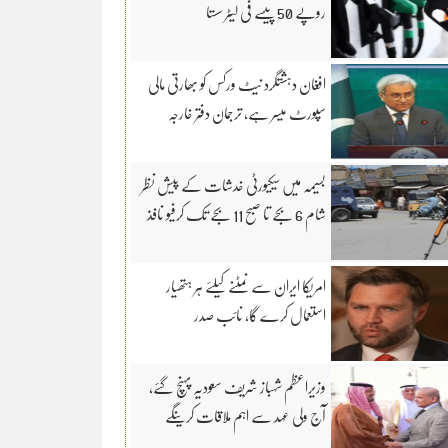
روپے 50 پیسے فی لیٹر سستا
افغان دہشتگرد نیٹ ورکس کو بھارتی مالی
سپورٹ میسر ہے، ترجمان دفتر خارجہ
بسیمہ میں سیکیورٹی خدشات کے پیش نظر
شام 6 بجے تا صبح 11 بجے تک کرفیو نافذ
امریکا ایران سے نمٹنے کیلئے ہر ہتھیار
استعمال کرے گا، نائب صدر
وزیراعظم شہباز شریف سعودیہ پہنچ گئے،
آج ولی عہد سے اہم ملاقات کرینگے