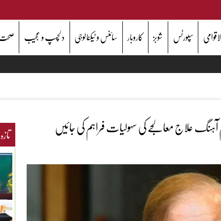
اقوامی
سپورٹس
شوبز
کاروبار
سائنس و ٹیکنالوجی
دلچسپ و عجیب
صحت
آہنگ علاج معالجے کی سہولیات فراہم کی جائیں
تازہ