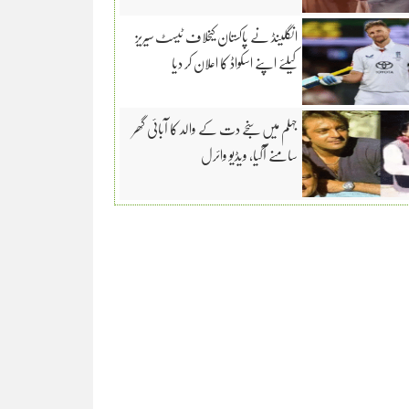
انگلینڈ نے پاکستان کیخلاف ٹیسٹ سیریز
کیلئے اپنے اسکواڈ کا اعلان کر دیا
جہلم میں سنجے دت کے والد کا آبائی گھر
سامنے آگیا، ویڈیو وائرل