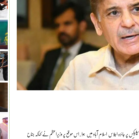
مپلیکس پر جائزہ اجلاس اسلام آباد میں ہوا۔اس موقع پر وزیراعظم نے کہاکہ جناح