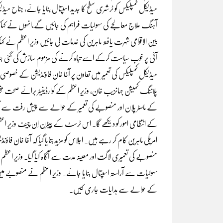
میڈیکل کمپلیکس کو ٹرشری سطح کا جدید اسپتال بنایا جائے، جناح می
آہنگ علاج معالجے کی سہولیات فراہم کی جائیں گے،انہوں نے کہاکہ ج
بین الاقوامی شہرت یافتہ ماہرین کی خدمات لی جائیں وزیرِ اعظم نے کہا
آئی پر خوب سیاست کرکے اسے تباہ کرنے کی مزموم سازش کی گئی جناح 
میڈیکل کمپلیکس کی تعمیر میں تعاون پر آغا خان فاؤنڈیشن کے خصوصی طو
پلاننگ کمیشن جہانزیب خان، وزیرِ اعظم کے کوارڈینیٹر برائے صحت مخت
کے ماسٹر پلان اور منصوبے کی تعمیر کے حوالے سے پیش رفت سے آگاہ کی
کے انتظامی امور کو دیکھے گا. اس ٹرسٹ کے پیٹرن اِن چیف وزیرِ اعظم ہ
امریکی ماہرین کام کر رہے ہیں. اجلاس کو مزید بتایا گیا کہ آغا خان 
منصوبے کی تعمیری لاگت اور معینہ مدت سے آگاہ کیا گیا. وزیرِ اعظم
سہولیات سے آراستہ اسپتال بنایا جائے. وزیرِ اعظم نے منصوبے 
کے حوالے سے ہدایات جاری کیں.