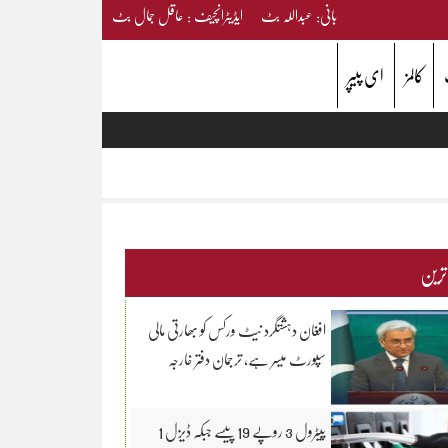
بانی: عبداللہ بٹ ایڈیٹرانچیف : عاقل جمال بٹ
کالمز
ای پیپر
 ترین
افغان دہشتگرد نیٹ ورکس کو بھارتی مالی
سپورٹ میسر ہے، ترجمان دفتر خارجہ
پیٹرول 3 روپے 19 پیسے جبکہ ڈیزل 1