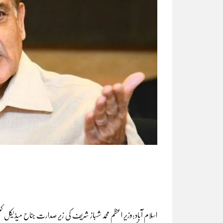
اسلام آباد:وزیرِ اعظم محمد شہباز شریف کی زیرِ صدارت جناح میڈیکل ک