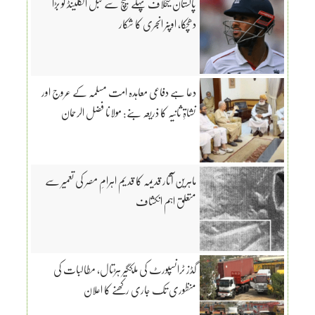
پاکستان کیخلاف پہلے میچ سے قبل انگلینڈ کو بڑا
دھچکا، اوپنر انجری کا شکار
دعا ہے دفاعی معاہدہ امت مسلمہ کے عروج اور
نشاۃِ ثانیہ کا ذریعہ بنے: مولانا فضل الرحمان
ماہرین آثار قدیمہ کا قدیم اہرامِ مصر کی تعمیر سے
متعلق اہم انکشاف
گڈز ٹرانسپورٹ کی ملکگیر ہڑتال، مطالبات کی
منظوری تک جاری رکھنے کا اعلان