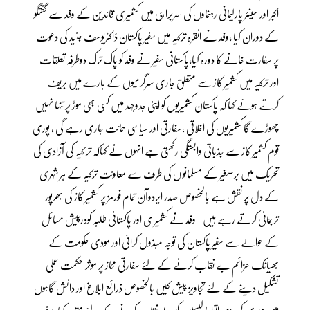
اکبر اور سینئر پارلیمانی رہنماوں کی سربراہی میں کشمیری قائدین کے وفد سے گفتگو
کے دوران کیا ،وفد نے انقرہ ترکیہ میں سفیر پاکستان ڈاکٹریوسف جنید کی دعوت
پر سفارت خانے کا دورہ کیا،پاکستانی سفیر نے وفد کو پاک ترک دوطرفہ تعلقات
اور ترکیہ میں کشمیر کاز سے متعلق جاری سرگرمیوں کے بارے میں بریف
کرتے ہوئے کہا کہ پاکستان کشمیریوں کو اپنی جدوجہد میں کسی بھی موڑ پر تنہا نہیں
چھوڑے گا کشمیریوں کی اخلاقی ،سفارتی اور سیاسی حمائت جاری رہے گی ، پوری
قوم کشمیر کاز سے جذباتی وابستگی رکھتی ہے انہوں نے کہاکہ تر کیہ کی آزادی کی
تحریک میں برصغیر کے مسلمانو ں کی طرف سے معاونت ترکیہ کے ہر شہری
کے دل پر نقش ہے بالخصوص صدر ایردوآن تمام فورمز پر کشمیر کاز کی بھرپور
ترجمانی کرتے رہے ہیں ۔وفد نے کشمیر ی اور پاکستانی طلبہ کودرپیش مسائل
کے حوالے سے سفیر پاکستان کی توجہ مبذول کرائی اور مودی حکومت کے
بھیانک عزائم بے نقاب کرنے کے لئے سفارتی محاز پر موثر حکمت عملی
تشکیل دینے کے لئے تجاویز پیش کیں بالخصوص ذرائع ابلاغ اور دانش گاہوں