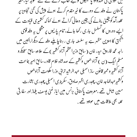
میں مودی کی ھندواتوا پا لیسیوں کو بے نقاب کرنے کے لئے متوجہ کیا ،سفیر
پاکستان نے وفد کے دورے کا خیر مقدم کرتے ہوئے پیش کی گئی تجاویز پر
عملدرآمد کو یقینی بنانے کی یقین دھانی کراتے ہوئے کہا کہ کشمیری قیادت کے
ایسے دوروں کا تسلسل جاری رکھا جائے، تمام پارٹیوں پر مشتمل یہ وفد قومی
یکجہتی کا بہترین مظہر ہے یہ سلسلہ جاری ر ہناچاہئیے وفد کے دیگراراکین میں
راجہ محمد فاروق حیدر خان (سابق وزیراعظم آزاد کشمیر )کے علاوہ سابق سپیکرو
مسلم لیگ (ن ) آزاد جموں وکشمیر کے صدشاہ غلام قادر،سا بق امیر جماعت
آزاد کشمیر و ممبر قانون ساز اسمبلی عبد الرشید ترابی وزرا حکومت آزادجموں
وکشمیرعبدالماجد خان، چوہدری اظہر صادق، سکریٹری اسمبلی چوہدری بشارت
حسین شامل تھے ،معروف پاکستانی بزنس مین ایاز غنی یوسف یلماز اور سفارتی
عملہ بھی ملاقات میں موجود تھے۔