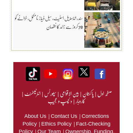
سندر انڈسٹریل اسٹیٹ، سیل ڈیڈز نامکمل، خزانے کو
70 کروڑ سے زائد کا نقصان
صفحہ اول
|
پاکستان
|
بین الاقوامی
|
سپورٹس
|
انٹرٹینمنٹ
|
کاروبار
|
دلچسپ و عجیب
|
|
About Us
Contact Us
Corrections
|
|
Policy
Ethics Policy
Fact-Checking
|
|
Policy
Our Team
Ownership, Funding,