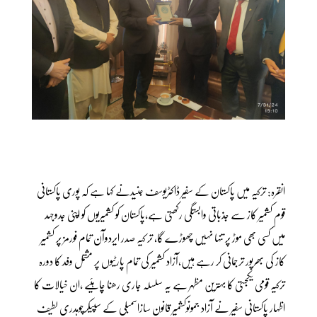
انقرہ: ترکیہ میں پاکستان کے سفیر ڈاکٹریوسف جنیدنے کہا ہے کہ پوری پاکستانی
قوم کشمیر کاز سے جذباتی وابستگی رکھتی ہے،پاکستان کو کشمیریوں کو اپنی جدوجہد
میں کسی بھی موڑ پر تنہا نہیں چھوڑے گا، تر کیہ صدر ایردوآن تمام فورمز پر کشمیر
کاز کی بھرپور ترجمانی کر رہے ہیں،آزاد کشمیر کی تمام پارٹیوں پر مشتمل وفد کا دورہ
ترکیہ قومی یکجہتی کا بہترین مظہر ہے یہ سلسلہ جاری رھنا چاہئیے ،ان خیالات کا
اظہار پاکستانی سفیر نے آزاد جموںوکشمیر قانون سازاسمبلی کے سپیکرچوہدری لطیف