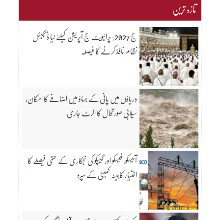
تازہ ترین
حج 2027: پرائیویٹ حج آپریشن کیلئے نیا ڈیجیٹل
نظام نافذ کرنے کا فیصلہ
دریاؤں میں پانی کے بہاؤ میں اضافے کا امکان،
سیلابی صورتحال کا الرٹ جاری
آئیسکو، فیسکو اور گیپکو کی نجکاری کے حتمی فیصلے کا
اختیار کابینہ کمیٹی کے سپرد