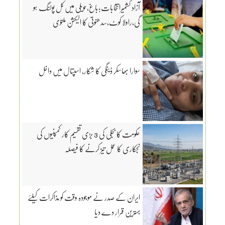
آزاد کشمیرانتخابات؛باغ،حویلی میں کل پولنگ ہو
گی،راولا کوٹ،سدھنوتی کا الیکشن ملتوی
سوارا بھاسکر ڈینگی کا شکار، اسپتال میں داخل
حکومت کا بجلی کی 3 بڑی تقسیم کار کمپنیوں کی
نجکاری کا عمل تیز کرنے کا فیصلہ
ایران کے صدر نے موجودہ وقت کو مذاکرات کیلئے
بہترین قرار دے دیا