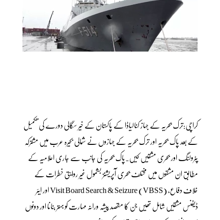
کراچی:ترک بحریہ کے جہاز کنالیاڈا کے پاکستان کے خیر سگالی دورے کی تکمیل
کے بعد پاک بحریہ اور ترک بحریہ کے جہازوں نے شمالی بحیرہ عرب میں مشترکہ
پٹرولنگ اور بحری مشقیں کیں۔پاک بحریہ کی جانب سے جاری اعلامیہ کے
مطابق ان مشقوں میں مختلف بحری آپریشنز بشمول غیر روایتی خطرات کے
خلاف دفاع، Visit Board Search & Seizure (VBSS) اور ایئر
ڈیفنس مشقیں شامل تھیں جن کا مقصد پیشہ ورانہ مہارت کو بہتر بنانا اور دونوں