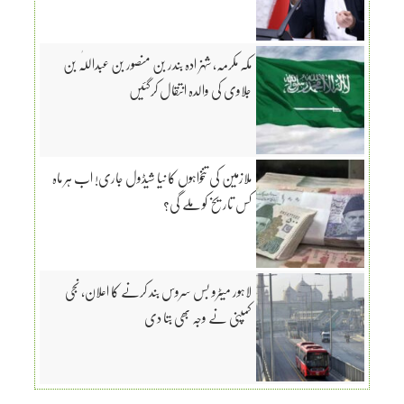
مکہ مکرمہ، شہزادہ بندر بن منصور بن عبداللّٰہ بن
جلاوی کی والدہ انتقال کرگئیں
ملازمین کی تنخواہوں کا نیا شیڈول جاری! اب ہر ماہ
کس تاریخ کو ملے گی؟
لاہور میٹرو بس سروس بند کرنے کا اعلان، نجی
کمپنی نے وجہ بھی بتا دی