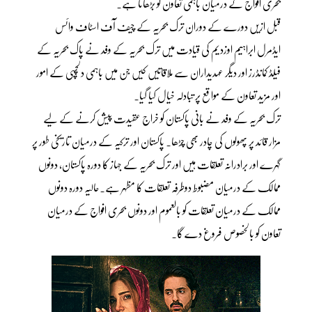
بحری افواج کے درمیان باہمی تعاون کو بڑھانا ہے۔
قبل ازیں دورے کے دوران ترک بحریہ کے چیف آف اسٹاف وائس
ایڈمرل ابراہیم اوزدیم کی قیادت میں ترک بحریہ کے وفد نے پاک بحریہ کے
فیلڈ کمانڈرز اور دیگر عہدیداران سے ملاقاتیں کیں جن میں باہمی دلچسپی کے امور
اور مزید تعاون کے مواقع پر تبادلہ خیال کیا گیا۔
ترک بحریہ کے وفد نے بانی پاکستان کو خراج عقیدت پیش کرنے کے لیے
مزار قائد پر پھولوں کی چادر بھی چڑھا۔ پاکستان اور ترکیہ کے درمیان تاریخی طور پر
گہرے اور برادرانہ تعلقات ہیں اور ترک بحریہ کے جہاز کا دورہ پاکستان، دونوں
ممالک کے درمیان مضبوط دوطرفہ تعلقات کا مظہر ہے۔حالیہ دورہ دونوں
ممالک کے درمیان تعلقات کو بالعموم اور دونوں بحری افواج کے درمیان
تعاون کو بالخصوص فروغ دے گا۔