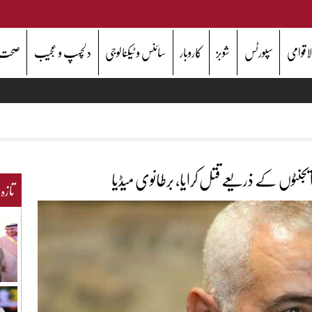
اقوامی
سپورٹس
شوبز
کاروبار
سائنس و ٹیکنالوجی
دلچسپ و عجیب
صحت
ایجنٹوں کے ذریعے قتل کرایا، برطانوی میڈیا
تازہ