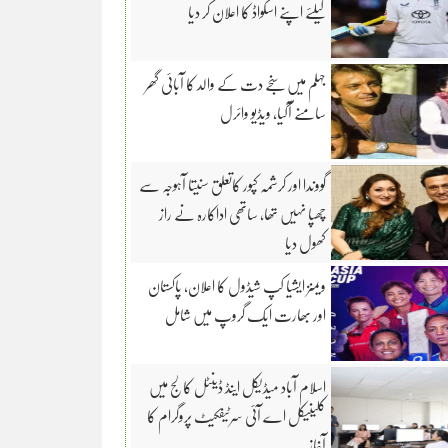
کیلئے اپنے اسکواڈ کا اعلان کر دیا
جہلم میں سنجے دت کے والد کا آبائی گھر
سامنے آگیا، ویڈیو وائرل
گووندا اور کرشمہ کپور کاتعلق سنیتا آہوجہ سے
چھپا نہیں تھا، ساتھی اداکارہ نے راز
کھول دیا
ویمنز ایشیا کپ شیڈول کا اعلان، پاکستان
اور بھارت ایک گروپ میں شامل
اسلام آباد میڈیکل اینڈ ڈینٹل کالج میں
کلینیکل اے آئی سرٹیفکیٹ پروگرام کا
آغاز