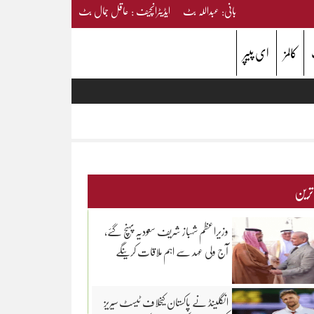
بانی: عبداللہ بٹ ایڈیٹرانچیف : عاقل جمال بٹ
کالمز
ای پیپر
 ترین
وزیراعظم شہباز شریف سعودیہ پہنچ گئے،
آج ولی عہد سے اہم ملاقات کرینگے
انگلینڈ نے پاکستان کیخلاف ٹیسٹ سیریز