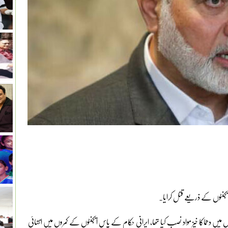
 ایجنٹوں کے ذریعے قتل کرایا۔
 میڈیا کے مطابق ایرانی ایجنٹوں نے مہمان خانے کے 3 کمروں میں دھماکا خیز مواد نصب کیا تھا، ایرانی حکام کے پاس ایجنٹوں کے کمروں میں انتہائی