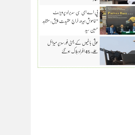
پی اے ای سی سربراہ پرویز بٹ
“خاموش ہیرو، خراجِ عقیدت پیش: مشاہد
حسین سید
حوثی باغیوں کے یمنی فورسز پر میزائل
حملے، 45 افراد ہلاک ہوگئے