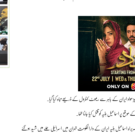
ز مواد ایران کے باہر سے ریموٹ کنٹرول کے ذریعے تباہ کیا گیا۔
پر اسماعیل ہنیہ کو قتل کیا جانا تھا۔
ے سیاسی سربراہ اسماعیل ہنیہ ایران کے دارالحکومت تہران میں اسرائیلی حملے میں شہید ہوگئے