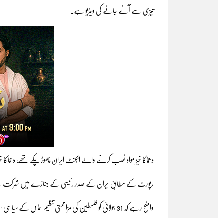
تیزی سے آنے جانے کی ویڈیو ہے۔
دھماکا خیز مواد نصب کرنے والے ایجنٹ ایران چھوڑ چکے تھے، دھماکا خی
رپورٹ کے مطابق ایران کے صدر رئیسی کے جنازے میں شرکت کے موقع 
واضح رہے کہ 31 جولائی کو فلسطین کی مزاحمتی تنظیم حماس ک