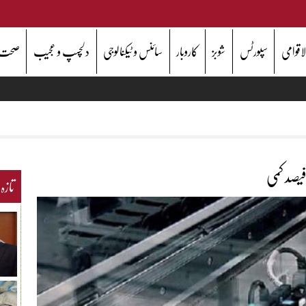
اقوامی
سپورٹس
شوبز
کاروبار
سائنس و ٹیکنالوجی
دلچسپ و عجیب
صحت
تازہ