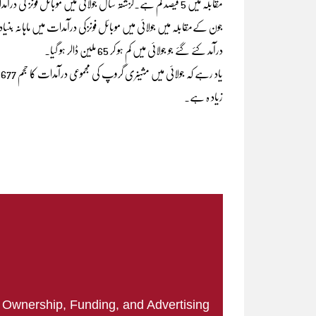
مقابلہ میں 5 فیصد کم ہے۔گزشتہ سال جولائی میں موبائل فونز کی درآمدات پر 68 ملین ڈالر زرمبادلہ خرچ ہوا تھا۔
درآمد کئے گئے جو جولائی میں کم ہو کر 65 ملین ڈالر ہو گیا۔
زیاد ہ ہے۔
|
Ownership, Funding, and Advertising