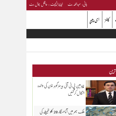
بانی: عبداللہ بٹ ایڈیٹرانچیف : عاقل جمال بٹ
کالمز
ای پیپر
 ترین
چیئرمین پی ٹی آئی بیرسٹر گوہر خان کی والدہ
انتقال کرگئیں
ملک بھر میں آٹامہنگا، 20 کلو تھیلے کی