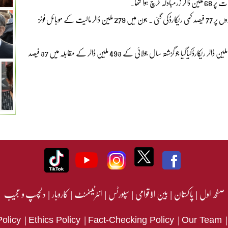
جون کےمقابلہ میں جولائی میں موبائل فونزکی درآمدات میں ماہانہ بنیادوں پر 77 فیصد کمی ریکارڈکی گئی ۔ جون میں 279 ملین ڈالر مالیت کے موبائل فونز
یاد رہے کہ جولائی میں مشینری گروپ کی مجموعی درآمدات کا حجم 677 ملین ڈالر ریکارڈکیاگیا جو گزشتہ سال جولائی کے 493 ملین ڈالر کے مقابلہ میں 37 فیصد
صفحہ اول
|
پاکستان
|
بین الاقوامی
|
سپورٹس
|
انٹرٹینمنٹ
|
کاروبار
|
دلچسپ و عجیب
|
|
|
Policy
Ethics Policy
Fact-Checking Policy
Our Team