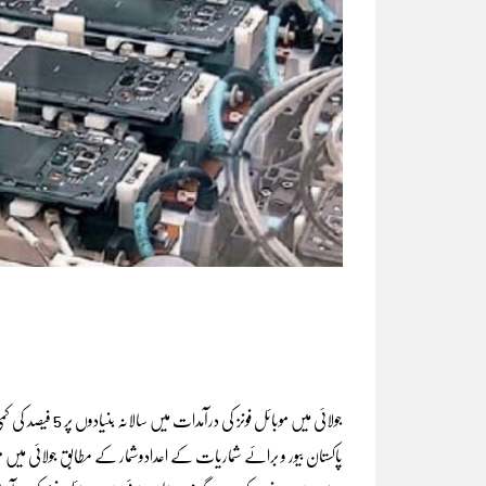
جولائی میں موبائل فونز کی درآمدات میں سالانہ بنیادوں پر 5 فیصد کی کمی ریکارڈ کی گئی ہے۔