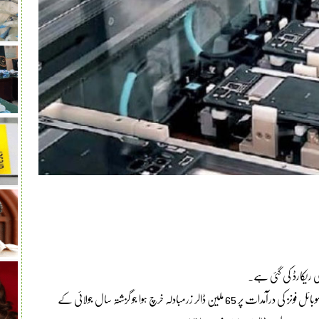
پاکستان بیور و برائے شماریات کے اعدادوشمار کے مطابق جولائی میں موبائل فونز کی درآمدات پر 65 ملین ڈالر زرمبادلہ خرچ ہوا جو گزشتہ سال جولائی کے