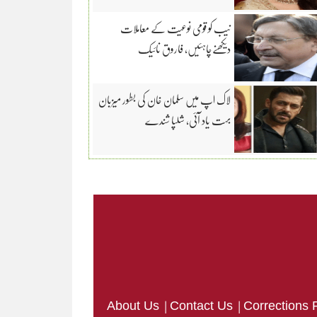
نیب کو قومی نوعیت کے معاملات
دیکھنےچاہئیں، فاروق نائیک
لاک اپ میں سلمان خان کی بطور میزبان
بہت یاد آئی، شلپا شندے
|
|
About Us
Contact Us
Corrections 