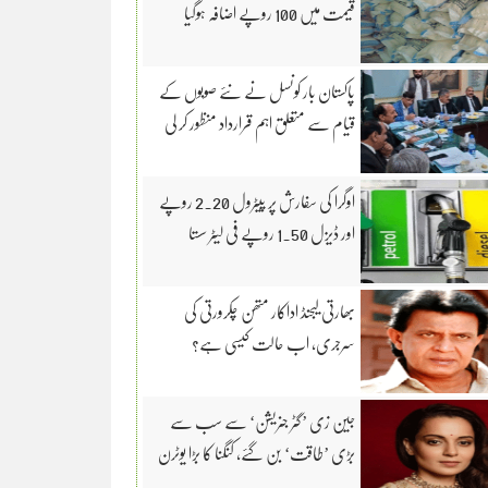
قیمت میں 100 روپے اضافہ ہوگیا
پاکستان بار کونسل نے نئے صوبوں کے
قیام سے متعلق اہم قرارداد منظور کر لی
اوگرا کی سفارش پر پیٹرول 2.20 روپے
اور ڈیزل 1.50 روپے فی لیٹر سستا
بھارتی لیجنڈ اداکار متھن چکرورتی کی
سرجری، اب حالت کیسی ہے؟
جین زی ’گٹر جنریشن‘ سے سب سے
بڑی ’طاقت‘ بن گئے، کنگنا کا بڑا یوٹرن