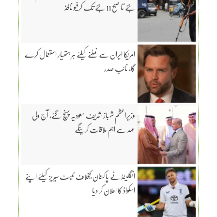
بجے تا صبح 11 بجے تک کرفیو نافذ
امریکا ایران سے نمٹنے کیلئے ہر ہتھیار استعمال کرے
گا، نائب صدر
وزیراعظم شہباز شریف سعودیہ پہنچ گئے، آج ولی
عہد سے اہم ملاقات کرینگے
انگلینڈ نے پاکستان کیخلاف ٹیسٹ سیریز کیلئے اپنے
اسکواڈ کا اعلان کر دیا