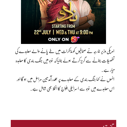
امریکی وزیر خارجہ نے صحافیوں کو مذاکرات میں طے پانے والے معاہدے کی
تفصیلات بتانے سے گریز کرتے ہوئے بتایا کہ غزہ میں جنگ بندی کا معاہدہ
تیار ہے۔
انہوں نے کہا جنگ بندی کے معاہدے پر عملدرآمد تین مراحل میں ہو گا اور
اس معاہدے میں غزہ سے اسرائیلی افواج کا انخلا بھی شامل ہے۔
تازہ ترین