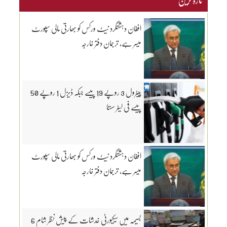
افغان دہشتگرد نیٹ ورکس کو بھارتی مالی سپورٹ
میسر ہے، ترجمان دفتر خارجہ
پیٹرول 3 روپے 19 پیسے جبکہ ڈیزل 1 روپے 50
پیسے فی لیٹر سستا
افغان دہشتگرد نیٹ ورکس کو بھارتی مالی سپورٹ
میسر ہے، ترجمان دفتر خارجہ
بسیمہ میں سیکیورٹی خدشات کے پیش نظر شام 6