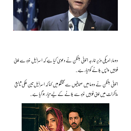
دوحا: امریکی وزیر خارجہ انٹونی بلنکن نے دعویٰ کیا ہے کہ اسرائیل غزہ سے اپنی
فوجیں واپس بلانے کو تیار ہے۔
انٹونی بلنکن نے دوحا میں صحافیوں سے گفتگو میں کہا کہ اسرائیل تین ملکی ثالثی
مذاکرات میں اپنی فوجیں غزہ سے بلانے کے لیے تیار ہو گیا ہے۔