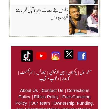
جہلم میں سنجے دت کے والد کا آبائی گھر سامنے
آگیا، ویڈیو وائرل
صفحہ اول
|
پاکستان
|
بین الاقوامی
|
سپورٹس
|
انٹرٹینمنٹ
|
کاروبار
|
دلچسپ و عجیب
|
|
About Us
Contact Us
Corrections
|
|
Policy
Ethics Policy
Fact-Checking
|
|
Policy
Our Team
Ownership, Funding,