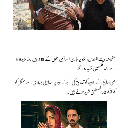
مقبوضہ بیت المقدس: غزہ پر جاری اسرائیلی حملوں کے 319 ویں روز مزید 50
سے زائد فلسطینی شہید ہو گئے۔
طبی ذرائع نے الجزیرہ کو تصدیق کی ہے کہ غزہ پر اسرائیلی بمباری سے منگل کو
کم از کم 52 فلسطینی شہید ہوئے ہیں۔