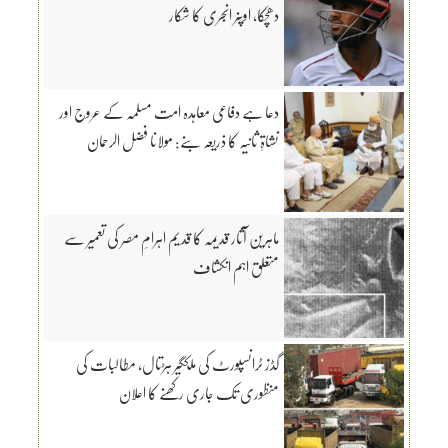
دھچکا، اوپنر انجری کا شکار
دعا ہے دفاعی معاہدہ امت مسلمہ کے عروج اور
نشاۃِ ثانیہ کا ذریعہ بنے: مولانا فضل الرحمان
ماہرین آثار قدیمہ کا قدیم اہرامِ مصر کی تعمیر سے
متعلق اہم انکشاف
گڈز ٹرانسپورٹ کی ملکگیر ہڑتال، مطالبات کی
منظوری تک جاری رکھنے کا اعلان