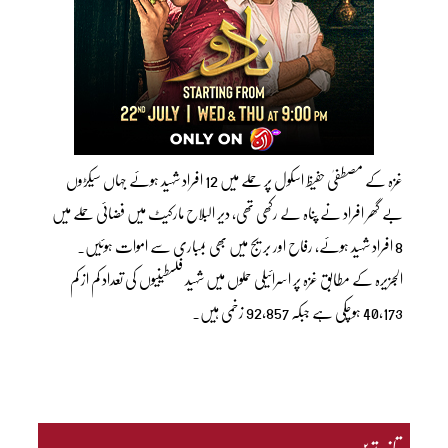
غزہ کے مصطفیٰ حفیظ اسکول پر حملے میں 12 افراد شہید ہوئے جہاں سیکڑوں
بے گھر افراد نے پناہ لے رکھی تھی، دیر البلاح مارکیٹ میں فضائی حملے میں
8 افراد شہید ہوئے، رفاح اور بریج میں بھی بمباری سے اموات ہوئیں۔
الجزیرہ کے مطابق غزہ پر اسرائیلی حملوں میں شہید فلسطینیوں کی تعداد کم از کم
40,173 ہوچکی ہے جبکہ 92,857 زخمی ہیں۔
تازہ ترین