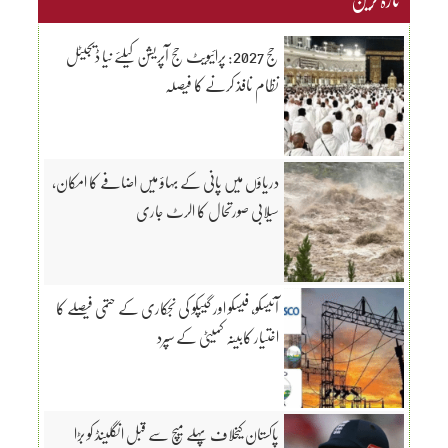
حج 2027: پرائیویٹ حج آپریشن کیلئے نیا ڈیجیٹل
نظام نافذ کرنے کا فیصلہ
دریاؤں میں پانی کے بہاؤ میں اضافے کا امکان،
سیلابی صورتحال کا الرٹ جاری
آئیسکو، فیسکو اور گیپکو کی نجکاری کے حتمی فیصلے کا
اختیار کابینہ کمیٹی کے سپرد
پاکستان کیخلاف پہلے میچ سے قبل انگلینڈ کو بڑا