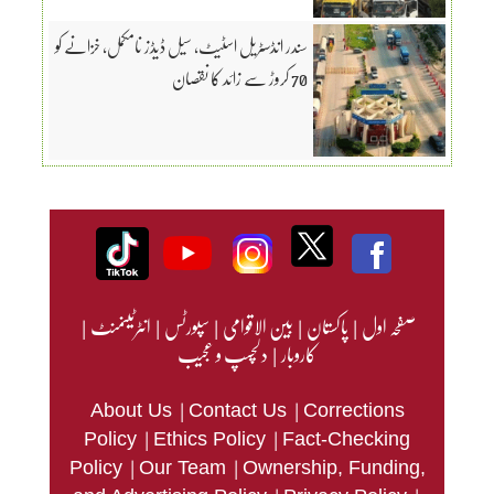
سندر انڈسٹریل اسٹیٹ، سیل ڈیڈز نامکمل، خزانے کو
70 کروڑ سے زائد کا نقصان
صفحہ اول
|
پاکستان
|
بین الاقوامی
|
سپورٹس
|
انٹرٹینمنٹ
|
کاروبار
|
دلچسپ و عجیب
|
|
About Us
Contact Us
Corrections
|
|
Policy
Ethics Policy
Fact-Checking
|
|
Policy
Our Team
Ownership, Funding,