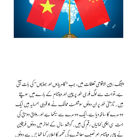
بیجنگ :بین الاقوامی تعلقات میں، جب “کامریڈوں اور بھائیوں” کی بات آتی
ہے، تو بہت سے لوگ فوری طور پر چین اور ویتنام کے بارے میں سوچتے
ہیں. تاریخی طور پر ان دونوں سوشلسٹ ممالک نے جو قریبی ہمسایہ ہیں ایک
دوسرے کا ساتھ دیا ہے، ایک دوسرے سے سیکھا ہے اور روایتی دوستی کی
بہت سی اچھی کہانیاں رقم کی ہیں۔ گزشتہ سال کے اواخر میں دونوں فریقین
نے چین ویتنام ہم نصیب معاشرے کی تعمیر کا اعلان کیا تھا جس سے دونوں