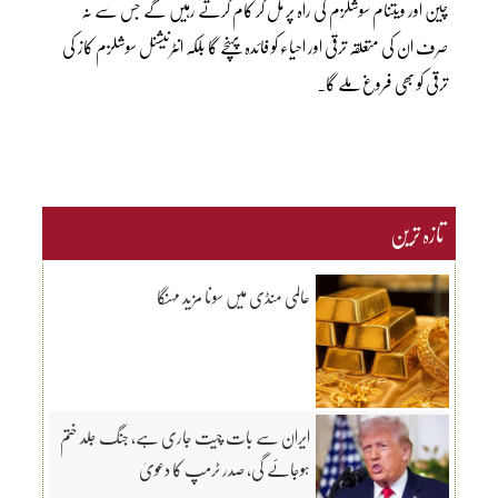
چین اور ویتنام سوشلزم کی راہ پر مل کر کام کرتے رہیں گے جس سے نہ
صرف ان کی متعلقہ ترقی اور احیاء کو فائدہ پہنچے گا بلکہ انٹرنیشنل سوشلزم کاز کی
ترقی کو بھی فروغ ملے گا۔
تازہ ترین
عالمی منڈی میں سونا مزید مہنگا
ایران سے بات چیت جاری ہے، جنگ جلد ختم
ہوجائے گی، صدر ٹرمپ کا دعویٰ