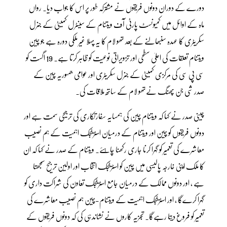
دورے کے دوران دونوں فریقوں نے مشترکہ طور پر اس کا جواب دیا۔ رواں
ماہ کے اوائل میں کمیونسٹ پارٹی آف ویتنام کے سینٹرل کمیٹی کے جنرل
سکریٹری کا عہدہ سنبھالنے کے بعد تھو لام کا یہ پہلا غیر ملکی دورہ ہے جو چین
ویتنام تعلقات کی اعلیٰ سطحی اور تزویراتی نوعیت کو ظاہر کرتا ہے۔ 19 اگست کو
سی پی سی کی مرکزی کمیٹی کے جنرل سکریٹری اور عوامی جمہوریہ چین کے
صدر شی جن پھنگ نےتھو لام کے ساتھ ملاقات کی۔
چینی صدر نے کہا کہ ویتنام چین کی ہمسایہ سفارتکاری کی ترجیحی سمت ہے اور
دونوں فریقوں کو چین اور ویتنام کے درمیان اسٹریٹجک اہمیت کے ہم نصیب
معاشرے کی تعمیر کو گہرا کرنا جاری رکھنا چاہئے۔ ویتنام کے صدر نے کہا کہ ان
کا ملک اپنی خارجہ پالیسی میں چین کو اسٹریٹجک انتخاب اور اولین ترجیح سمجھتا
ہے ، اور دونوں ممالک کے درمیان جامع اسٹریٹجک تعاون کی شراکت داری کو
گہرا کرےگا ، اور اسٹریٹجک اہمیت کے ویتنام-چین ہم نصیب معاشرے کی
تعمیر کو فروغ دیتا رہےگا۔ تجزیہ کاروں نے نشاندہی کی کہ دونوں فریقوں کے