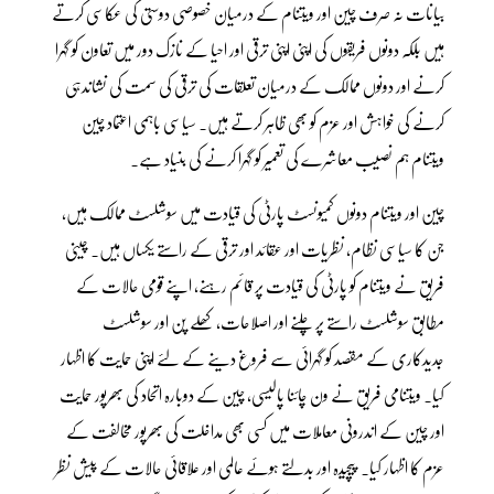
بیانات نہ صرف چین اور ویتنام کے درمیان خصوصی دوستی کی عکاسی کرتے
ہیں بلکہ دونوں فریقوں کی اپنی اپنی ترقی اور احیا کے نازک دور میں تعاون کو گہرا
کرنے اور دونوں ممالک کے درمیان تعلقات کی ترقی کی سمت کی نشاندہی
کرنے کی خواہش اور عزم کو بھی ظاہر کرتے ہیں۔ سیاسی باہمی اعتماد چین
ویتنام ہم نصیب معاشرے کی تعمیر کو گہرا کرنے کی بنیاد ہے۔
چین اور ویتنام دونوں کمیونسٹ پارٹی کی قیادت میں سوشلسٹ ممالک ہیں،
جن کا سیاسی نظام، نظریات اور عقائد اور ترقی کے راستے یکساں ہیں۔ چینی
فریق نے ویتنام کو پارٹی کی قیادت پر قائم رہنے، اپنے قومی حالات کے
مطابق سوشلسٹ راستے پر چلنے اور اصلاحات، کھلے پن اور سوشلسٹ
جدیدکاری کے مقصد کو گہرائی سے فروغ دینے کے لئے اپنی حمایت کا اظہار
کیا۔ ویتنامی فریق نے ون چائنا پالیسی، چین کے دوبارہ اتحاد کی بھرپور حمایت
اور چین کے اندرونی معاملات میں کسی بھی مداخلت کی بھرپور مخالفت کے
عزم کا اظہار کیا۔ پیچیدہ اور بدلتے ہوئے عالمی اور علاقائی حالات کے پیش نظر