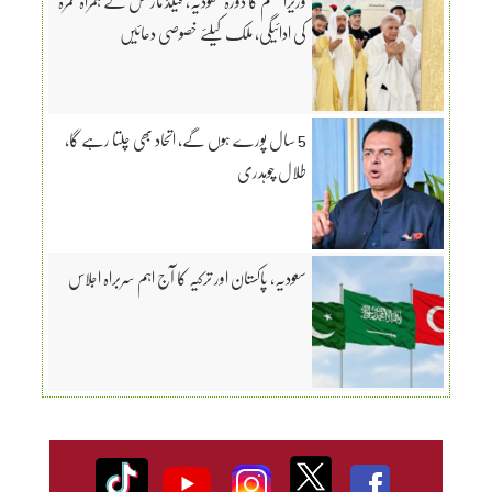
وزیراعظم کا دورہ سعودیہ، فیلڈ مارشل کے ہمراہ عمرہ
کی ادائیگی، ملک کیلئے خصوصی دعائیں
5 سال پورے ہوں گے، اتحاد بھی چلتا رہے گا،
طلال چوہدری
سعودیہ، پاکستان اور ترکیہ کا آج اہم سربراہ اجلاس