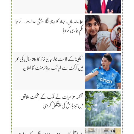
13سالہ ماں ، 7ماہ کا بیٹا:بنگلا دیشی عدالت نے بڑا
حکم جاری کر دیا
انگلینڈ کے فاسٹ بولر جان ٹرنر کا 25 سال کی عمر
میں کرکٹ سے اچانک ریٹائرمنٹ کا اعلان
محکمہ موسمیات نے ملک کے مختلف علاقوں
میں تیز بارش کی پیشگوئی کردی