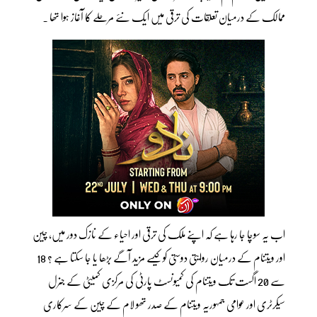
ممالک کے درمیان تعلقات کی ترقی میں ایک نئے مرحلے کا آغاز ہوا تھا ۔
اب یہ سوچا جا رہا ہے کہ اپنے ملک کی ترقی اور احیاء کے نازک دور میں، چین
اور ویتنام کے درمیان روایتی دوستی کو کیسے مزید آگے بڑھا یا جا سکتا ہے ؟ 18
سے 20 اگست تک ویتنام کی کمیونسٹ پارٹی کی مرکزی کمیٹی کے جنرل
سیکرٹری اور عوامی جمہوریہ ویتنام کے صدر تھو لام کے چین کے سرکاری